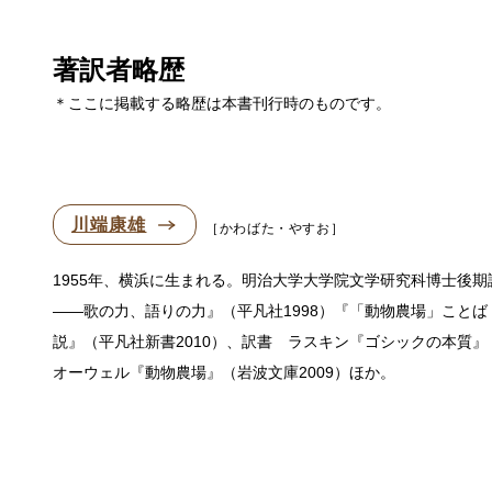
著訳者略歴
＊ここに掲載する略歴は本書刊行時のものです。
川端康雄
かわばた・やすお
1955年、横浜に生まれる。明治大学大学院文学研究科博士後
——歌の力、語りの力』（平凡社1998）『「動物農場」こと
説』（平凡社新書2010）、訳書 ラスキン『ゴシックの本質』（
オーウェル『動物農場』（岩波文庫2009）ほか。