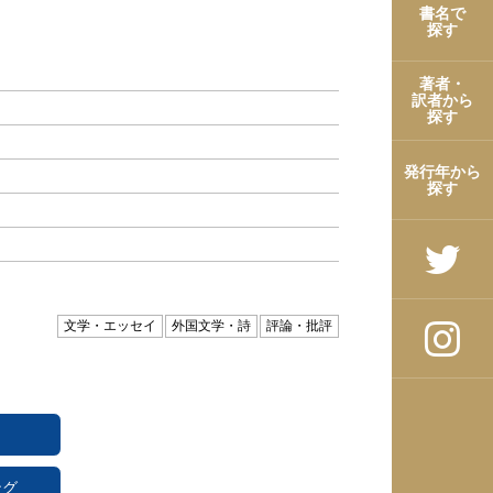
書名で
探す
著者・
訳者から
探す
発行年から
探す
文学・エッセイ
外国文学・詩
評論・批評
ング