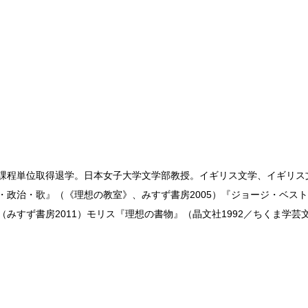
期課程単位取得退学。日本女子大学文学部教授。イギリス文学、イギリ
ば・政治・歌』（《理想の教室》、みすず書房2005）『ジョージ・ベス
みすず書房2011）モリス『理想の書物』（晶文社1992／ちくま学芸文