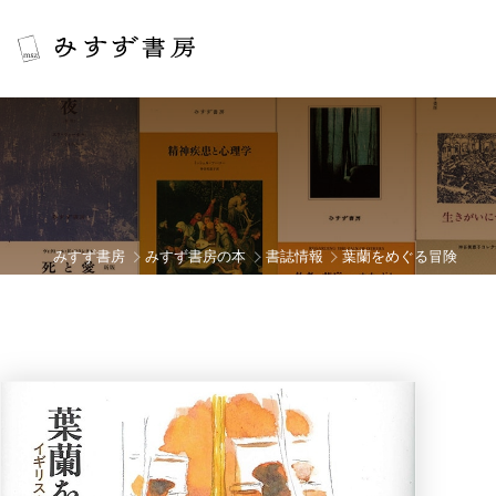
みすず書房
みすず書房の本
書誌情報
葉蘭をめぐる冒険