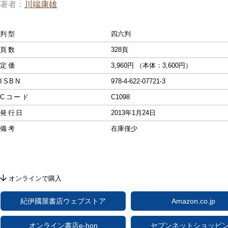
著者
川端康雄
判型
四六判
頁数
328頁
定価
3,960円 （本体：3,600円）
ISBN
978-4-622-07721-3
Cコード
C1098
発行日
2013年1月24日
備考
在庫僅少
オンラインで購入
紀伊國屋書店ウェブストア
Amazon.co.jp
オンライン書店e-hon
セブンネットショッピ