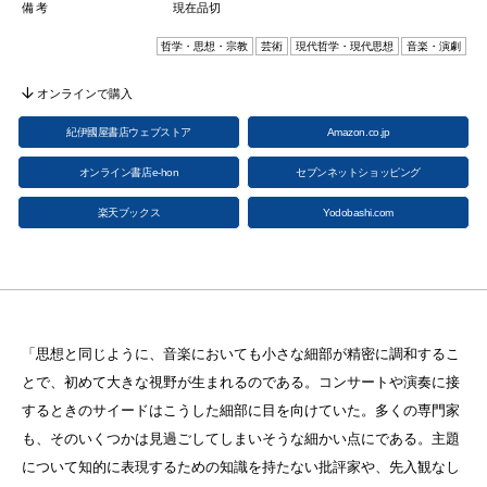
備考
現在品切
哲学・思想・宗教
芸術
現代哲学・現代思想
音楽・演劇
オンラインで購入
紀伊國屋書店ウェブストア
Amazon.co.jp
オンライン書店e-hon
セブンネットショッピング
楽天ブックス
Yodobashi.com
「思想と同じように、音楽においても小さな細部が精密に調和するこ
とで、初めて大きな視野が生まれるのである。コンサートや演奏に接
するときのサイードはこうした細部に目を向けていた。多くの専門家
も、そのいくつかは見過ごしてしまいそうな細かい点にである。主題
について知的に表現するための知識を持たない批評家や、先入観なし