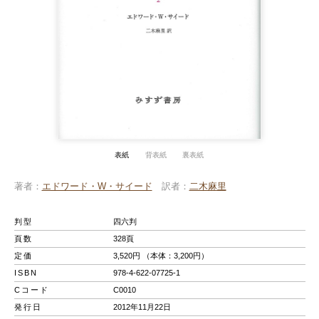
表紙
背表紙
裏表紙
著者
エドワード・W・サイード
訳者
二木麻里
判型
四六判
頁数
328頁
定価
3,520円 （本体：3,200円）
ISBN
978-4-622-07725-1
Cコード
C0010
発行日
2012年11月22日