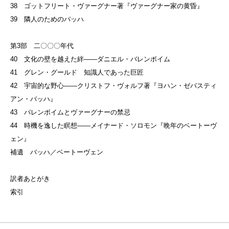
38 ゴットフリート・ヴァーグナー著『ヴァーグナー家の黄昏』
39 隣人のためのバッハ
第3部 二〇〇〇年代
40 文化の壁を越えた絆——ダニエル・バレンボイム
41 グレン・グールド 知識人であった巨匠
42 宇宙的な野心——クリストフ・ヴォルフ著『ヨハン・ゼバスティ
アン・バッハ』
43 バレンボイムとヴァーグナーの禁忌
44 時機を逸した瞑想——メイナード・ソロモン『晩年のベートーヴ
ェン』
補遺 バッハ／ベートーヴェン
訳者あとがき
索引