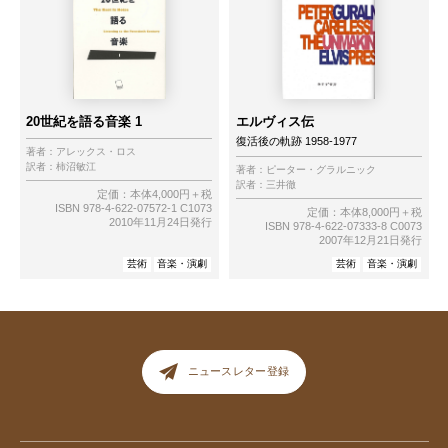
20世紀を語る音楽 1
エルヴィス伝
復活後の軌跡 1958-1977
著者：
アレックス・ロス
訳者：
柿沼敏江
著者：
ピーター・グラルニック
訳者：
三井徹
定価：本体4,000円＋税
ISBN 978-4-622-07572-1 C1073
定価：本体8,000円＋税
2010年11月24日発行
ISBN 978-4-622-07333-8 C0073
2007年12月21日発行
芸術
音楽・演劇
芸術
音楽・演劇
ニュースレター登録