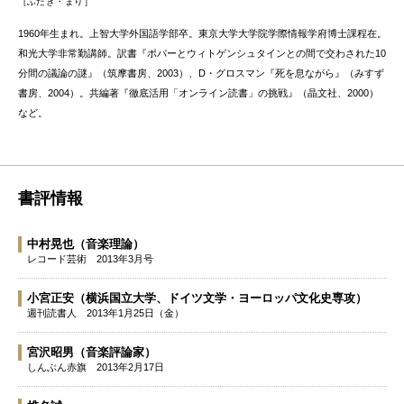
ふたき・まり
1960年生まれ。上智大学外国語学部卒。東京大学大学院学際情報学府博士課程在。
和光大学非常勤講師。訳書『ポパーとウィトゲンシュタインとの間で交わされた10
分間の議論の謎』（筑摩書房、2003）、D・グロスマン『死を息ながら』（みすず
書房、2004）。共編著『徹底活用「オンライン読書」の挑戦』（晶文社、2000）
など。
書評情報
中村晃也
（音楽理論）
レコード芸術
2013年3月号
小宮正安
（横浜国立大学、ドイツ文学・ヨーロッパ文化史専攻）
週刊読書人
2013年1月25日（金）
宮沢昭男
（音楽評論家）
しんぶん赤旗
2013年2月17日