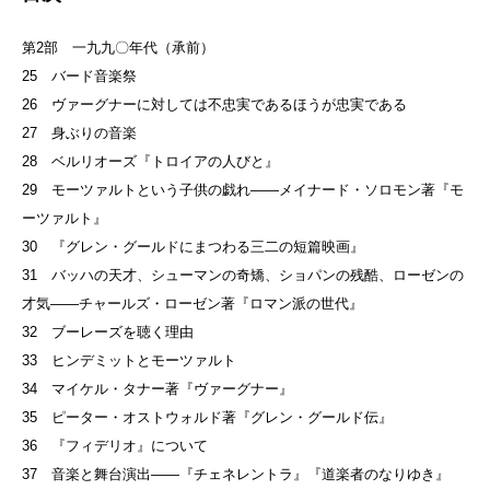
第2部 一九九〇年代（承前）
25 バード音楽祭
26 ヴァーグナーに対しては不忠実であるほうが忠実である
27 身ぶりの音楽
28 ベルリオーズ『トロイアの人びと』
29 モーツァルトという子供の戯れ——メイナード・ソロモン著『モ
ーツァルト』
30 『グレン・グールドにまつわる三二の短篇映画』
31 バッハの天才、シューマンの奇矯、ショパンの残酷、ローゼンの
才気——チャールズ・ローゼン著『ロマン派の世代』
32 ブーレーズを聴く理由
33 ヒンデミットとモーツァルト
34 マイケル・タナー著『ヴァーグナー』
35 ピーター・オストウォルド著『グレン・グールド伝』
36 『フィデリオ』について
37 音楽と舞台演出——『チェネレントラ』『道楽者のなりゆき』