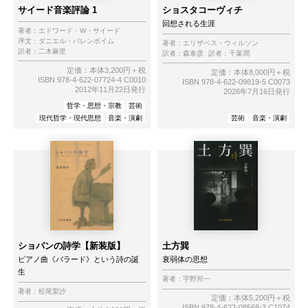
サイード音楽評論 1
ショスタコーヴィチ
回想される生涯
著者：
エドワード・W・サイード
序文：
ダニエル・バレンボイム
著者：
エリザベス・ウィルソン
訳者：
二木麻里
訳者：
森泰彦
訳者：
千葉潤
定価：本体3,200円＋税
定価：本体8,000円＋税
ISBN 978-4-622-07724-4 C0010
ISBN 978-4-622-09819-5 C0073
2012年11月22日発行
2026年7月16日発行
哲学・思想・宗教
芸術
現代哲学・現代思想
音楽・演劇
芸術
音楽・演劇
ショパンの詩学【新装版】
土方巽
ピアノ曲《バラード》という詩の誕
衰弱体の思想
生
著者：
宇野邦一
著者：
松尾梨沙
定価：本体5,200円＋税
ISBN 978-4-622-08568-3 C1074