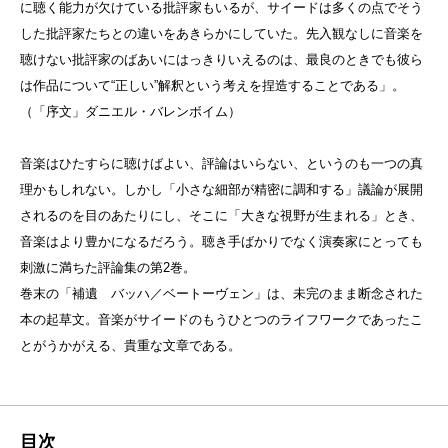
に聴く能力が欠けている批評家もいるが、サイードは多くの点でそう
した批評家たちとの違いをあきらかにしていた。先入観なしに音楽を
聴けない批評家のばあいにはっきりいえるのは、最良のときでも彼ら
は作品について“正しい”解釈という考えを捏造することである」。
（「序文」ダニエル・バレンボイム）
音楽はひたすらに聴けばよい、評論はいらない、というのも一つの真
理かもしれない。しかし「小さな細部が精密に調和する」議論が展開
されるのを目のあたりにし、そこに「大きな視野が生まれる」とき、
音楽はより豊かになるだろう。聴き手ばかりでなく演奏家にとっても
刺激に満ちた評論集の第2巻。
巻末の「補遺 バッハ／ベートーヴェン」は、未完のまま断念された
本の起草文。音楽がサイードのもうひとつのライフワークであったこ
とがうかがえる、貴重な文章である。
目次