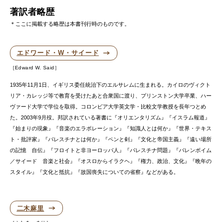
著訳者略歴
＊ここに掲載する略歴は本書刊行時のものです。
エドワード・W・サイード
Edward W. Said
1935年11月1日、イギリス委任統治下のエルサレムに生まれる。カイロのヴィクト
リア・カレッジ等で教育を受けたあと合衆国に渡り、プリンストン大学卒業、ハー
ヴァード大学で学位を取得。コロンビア大学英文学・比較文学教授を長年つとめ
た。2003年9月歿。邦訳されている著書に『オリエンタリズム』『イスラム報道』
『始まりの現象』『音楽のエラボレーション』『知識人とは何か』『世界・テキス
ト・批評家』『パレスチナとは何か』『ペンと剣』『文化と帝国主義』『遠い場所
の記憶 自伝』『フロイトと非ヨーロッパ人』『パレスチナ問題』『バレンボイム
／サイード 音楽と社会』『オスロからイラクヘ』『権力、政治、文化』『晩年の
スタイル』『文化と抵抗』『故国喪失についての省察』などがある。
二木麻里