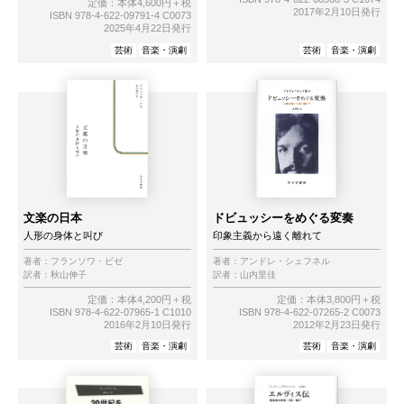
定価：本体4,600円＋税
2017年2月10日発行
ISBN 978-4-622-09791-4 C0073
2025年4月22日発行
芸術
音楽・演劇
芸術
音楽・演劇
文楽の日本
ドビュッシーをめぐる変奏
人形の身体と叫び
印象主義から遠く離れて
著者：
フランソワ・ビゼ
著者：
アンドレ・シェフネル
訳者：
秋山伸子
訳者：
山内里佳
定価：本体4,200円＋税
定価：本体3,800円＋税
ISBN 978-4-622-07965-1 C1010
ISBN 978-4-622-07265-2 C0073
2016年2月10日発行
2012年2月23日発行
芸術
音楽・演劇
芸術
音楽・演劇