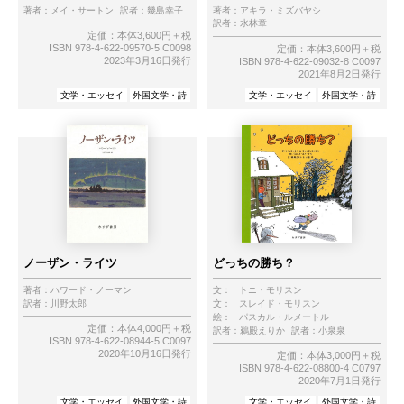
著者：
メイ・サートン
訳者：
幾島幸子
著者：
アキラ・ミズバヤシ
訳者：
水林章
定価：本体3,600円＋税
ISBN 978-4-622-09570-5 C0098
定価：本体3,600円＋税
2023年3月16日発行
ISBN 978-4-622-09032-8 C0097
2021年8月2日発行
文学・エッセイ
外国文学・詩
文学・エッセイ
外国文学・詩
ノーザン・ライツ
どっちの勝ち？
著者：
ハワード・ノーマン
文：
トニ・モリスン
訳者：
川野太郎
文：
スレイド・モリスン
絵：
パスカル・ルメートル
定価：本体4,000円＋税
訳者：
鵜殿えりか
訳者：
小泉泉
ISBN 978-4-622-08944-5 C0097
2020年10月16日発行
定価：本体3,000円＋税
ISBN 978-4-622-08800-4 C0797
2020年7月1日発行
文学・エッセイ
外国文学・詩
文学・エッセイ
外国文学・詩