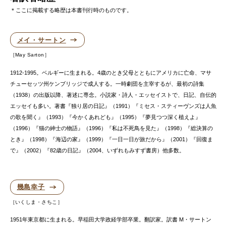
＊ここに掲載する略歴は本書刊行時のものです。
メイ・サートン
May Sarton
1912-1995。ベルギーに生まれる。4歳のとき父母とともにアメリカに亡命、マサ
チューセッツ州ケンブリッジで成人する。一時劇団を主宰するが、最初の詩集
（1938）の出版以降、著述に専念。小説家・詩人・エッセイストで、日記、自伝的
エッセイも多い。著書『独り居の日記』（1991）『ミセス・スティーヴンズは人魚
の歌を聞く』（1993）『今かくあれども』（1995）『夢見つつ深く植えよ』
（1996）『猫の紳士の物語』（1996）『私は不死鳥を見た』（1998）『総決算の
とき』（1998）『海辺の家』（1999）『一日一日が旅だから』（2001）『回復ま
で』（2002）『82歳の日記』（2004、いずれもみすず書房）他多数。
幾島幸子
いくしま・さちこ
1951年東京都に生まれる。早稲田大学政経学部卒業。翻訳家。訳書 M・サートン