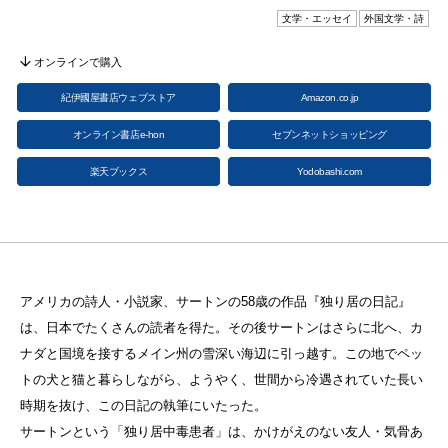
文学・エッセイ
外国文学・詩
オンラインで購入
紀伊國屋書店ウェブストア
Amazon.co.jp
オンライン書店e-hon
セブンネットショッピング
楽天ブックス
Yodobashi.com
アメリカの詩人・小説家、サートンの58歳の作品『独り居の日記』
は、日本でたくさんの読者を得た。その後サートンはさらに北へ、カ
ナダと国境を接するメイン州の雪深い海辺に引っ越す。この地でペッ
トの犬と猫と暮らしながら、ようやく、世間から冷遇されていた長い
時期を抜け、この日記の執筆にいたった。
サートンという「独り居中毒患者」は、かけがえのない友人・気骨あ