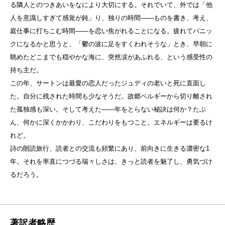
る隣人とのつきあいをなにより大切にする。それでいて、外では「他
人を意識しすぎて感覚が鈍」り、独りの時間——ものを書き、考え、
庭仕事に打ちこむ時間——を恋い焦がれることになる。疲れてパニッ
クになるかと思うと、「鬱の波に足をすくわれそうな」とき、早朝に
眺めたどこまでも穏やかな海に、突然涙があふれる、という感受性の
持ち主だ。
この年、サートンは最愛の恋人だったジュディの老いと死に直面し
た。自分に残された時間も少なそうだ。故郷ベルギーから切り離され
た孤独感も深い。そして考えた——年をとらない秘訣は何か？たぶ
ん、何かに深くかかわり、こだわりをもつこと。エネルギーは要るけ
れど。
詩の朗読旅行、読者との交流も頻繁にあり、前向きに生きる濃密な1
年。それを率直につづる瑞々しさは、きっと読者を魅了し、勇気づけ
るだろう。
著訳者略歴