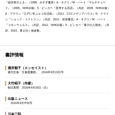
『総決算のとき』（1998、みすず書房）A・ネグリ／M・ハート『マルチチュー
ド』（2005、NHK出版）S・ピンカー『思考する言語』（共訳、2009、NHK出版）
A・ブラウン『江戸に学ぶエコ生活術』（2011、CCCメディアハウス）N・クライ
ン『ショック・ドクトリン』（共訳、2011、岩波書店）A・ネグリ／M・ハート
『コモンウェルス』（共訳、2012、NHK出版）S・ピンカー『暴力の人類史』（共
訳、2015、青土社）他多数。
書評情報
酒井順子
（エッセイスト）
週刊文春「文春図書館」
2016年9月15日号
大竹昭子
（作家）
朝日新聞
2016年9月25日（日）
出版ニュース
2016年9月中旬号
川本三郎