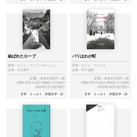
結ばれたロープ
パリはわが町
著者：
ロジェ・フリゾン=ロッシュ
著者：
ロジェ・グルニエ
訳者：
石川美子
訳者：
宮下志朗
定価：本体3,800円＋税
定価：本体3,700円＋税
ISBN 978-4-622-08881-3 C0097
ISBN 978-4-622-08555-3 C0098
2020年2月20日発行
2016年10月20日発行
文学・エッセイ
外国文学・詩
文学・エッセイ
外国文学・詩