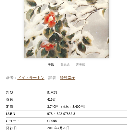
表紙
背表紙
裏表紙
著者
メイ・サートン
訳者
幾島幸子
判型
四六判
頁数
416頁
定価
3,740円 （本体：3,400円）
ISBN
978-4-622-07862-3
Cコード
C0098
発行日
2016年7月25日