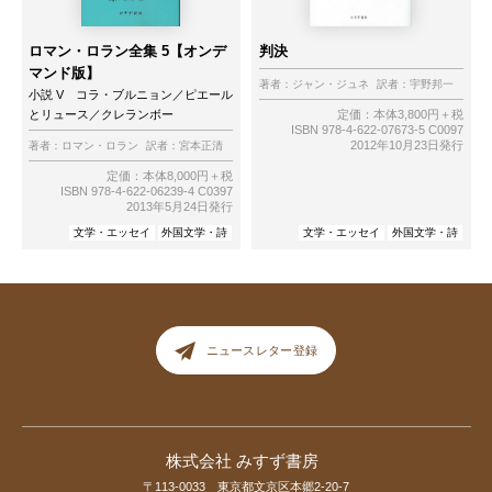
ロマン・ロラン全集 5【オンデ
判決
マンド版】
著者：
ジャン・ジュネ
訳者：
宇野邦一
小説 V コラ・ブルニョン／ピエール
とリュース／クレランボー
定価：本体3,800円＋税
ISBN 978-4-622-07673-5 C0097
2012年10月23日発行
著者：
ロマン・ロラン
訳者：
宮本正清
定価：本体8,000円＋税
ISBN 978-4-622-06239-4 C0397
2013年5月24日発行
文学・エッセイ
外国文学・詩
文学・エッセイ
外国文学・詩
ニュースレター登録
株式会社 みすず書房
〒113-0033 東京都文京区本郷2-20-7