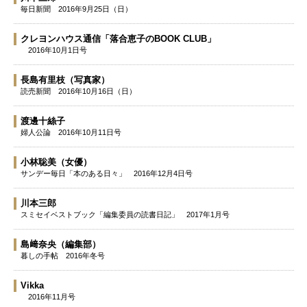
毎日新聞
2016年9月25日（日）
クレヨンハウス通信「落合恵子のBOOK CLUB」
2016年10月1日号
長島有里枝
（写真家）
読売新聞
2016年10月16日（日）
渡邊十絲子
婦人公論
2016年10月11日号
小林聡美
（女優）
サンデー毎日「本のある日々」
2016年12月4日号
川本三郎
スミセイベストブック「編集委員の読書日記」
2017年1月号
島﨑奈央
（編集部）
暮しの手帖
2016年冬号
Vikka
2016年11月号