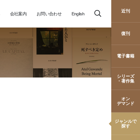
近刊
会社案内
お問い合わせ
English
復刊
電子書籍
シリーズ
・著作集
オン
デマンド
ジャンルで
探す