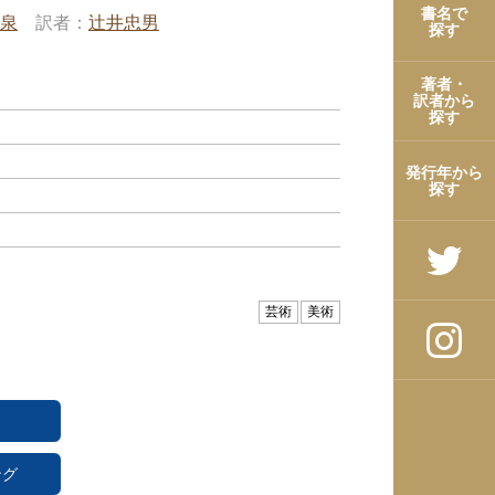
書名で
泉
訳者
辻井忠男
探す
著者・
訳者から
探す
発行年から
探す
芸術
美術
ング