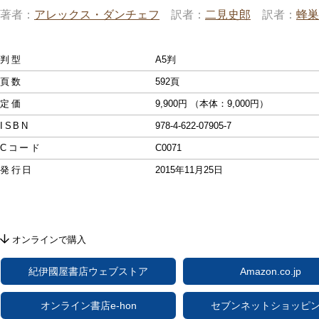
著者
アレックス・ダンチェフ
訳者
二見史郎
訳者
蜂巣
判型
A5判
頁数
592頁
定価
9,900円 （本体：9,000円）
ISBN
978-4-622-07905-7
Cコード
C0071
発行日
2015年11月25日
オンラインで購入
紀伊國屋書店ウェブストア
Amazon.co.jp
オンライン書店e-hon
セブンネットショッピ