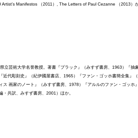
0 Artist’s Manifestos （2011）, The Letters of Paul Ce
愛知県立芸術大学名誉教授。著書『プラック』（みすず書房、1963）『抽
『近代彫刻史』（紀伊國屋書店、1965）『ファン・ゴッホ書簡全集』（
ィス 画家のノート』（みすず書房、1978）『アルルのファン・ゴッホ
編・共訳、みすず書房、2001）ほか。