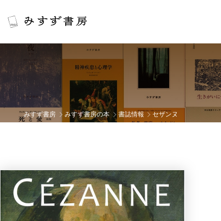
みすず書房
みすず書房の本
書誌情報
セザンヌ