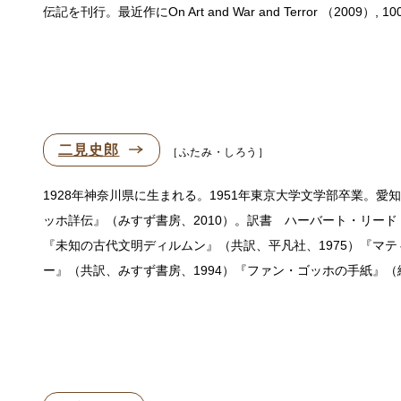
伝記を刊行。最近作にOn Art and War and Terror （2009）, 10
二見史郎
ふたみ・しろう
1928年神奈川県に生まれる。1951年東京大学文学部卒業。
ッホ詳伝』（みすず書房、2010）。訳書 ハーバート・リード
『未知の古代文明ディルムン』（共訳、平凡社、1975）『マテ
ー』（共訳、みすず書房、1994）『ファン・ゴッホの手紙』（