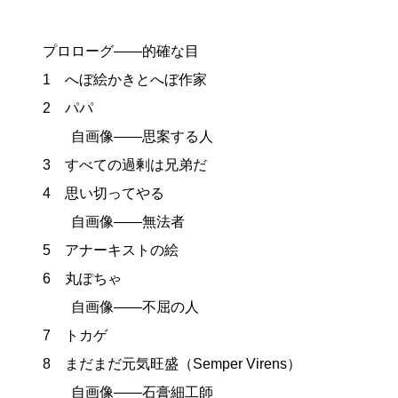
プロローグ——的確な目
1 へぼ絵かきとへぼ作家
2 パパ
自画像——思案する人
3 すべての過剰は兄弟だ
4 思い切ってやる
自画像——無法者
5 アナーキストの絵
6 丸ぽちゃ
自画像——不屈の人
7 トカゲ
8 まだまだ元気旺盛（Semper Virens）
自画像——石膏細工師