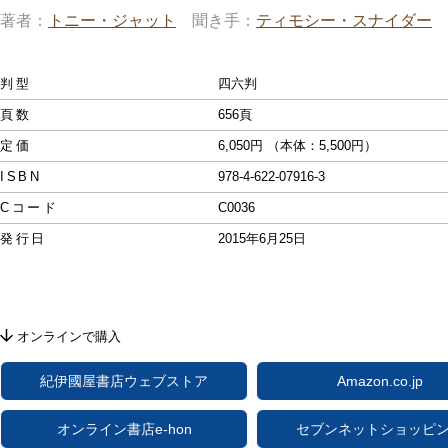
著者
トニー・ジャット
聞き手
ティモシー・スナイダー
判型
四六判
頁数
656頁
定価
6,050円 （本体：5,500円）
ISBN
978-4-622-07916-3
Cコード
C0036
発行日
2015年6月25日
オンラインで購入
紀伊國屋書店ウェブストア
Amazon.co.jp
オンライン書店e-hon
セブンネットショッピ