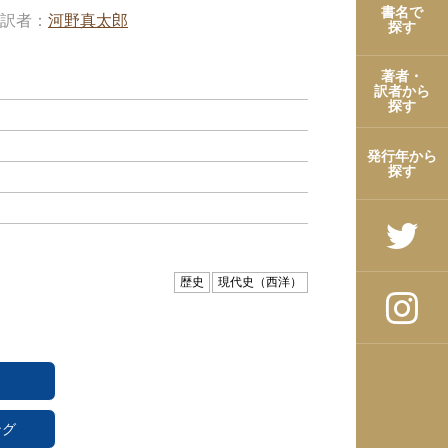
書名で
訳者
河野真太郎
探す
著者・
訳者から
探す
発行年から
探す
歴史
現代史（西洋）
ング