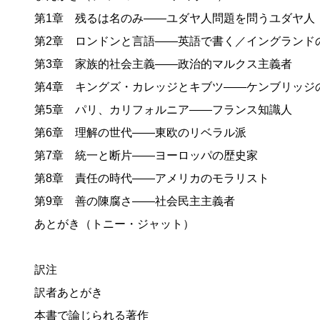
第1章 残るは名のみ——ユダヤ人問題を問うユダヤ人
第2章 ロンドンと言語——英語で書く／イングランド
第3章 家族的社会主義——政治的マルクス主義者
第4章 キングズ・カレッジとキブツ——ケンブリッジ
第5章 パリ、カリフォルニア——フランス知識人
第6章 理解の世代——東欧のリベラル派
第7章 統一と断片——ヨーロッパの歴史家
第8章 責任の時代——アメリカのモラリスト
第9章 善の陳腐さ——社会民主主義者
あとがき（トニー・ジャット）
訳注
訳者あとがき
本書で論じられる著作