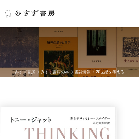
みすず書房
みすず書房の本
書誌情報
20世紀を考える