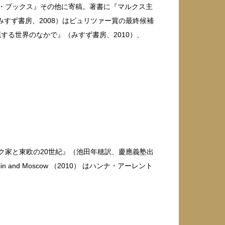
ヴ・ブックス』その他に寄稿。著書に『マルクス主
（みすず書房、2008）はピュリツァー賞の最終候補
する世界のなかで』（みすず書房、2010）、
ク家と東欧の20世紀』（池田年穂訳、慶應義塾出
tween Berlin and Moscow （2010） はハンナ・アーレント