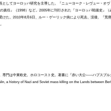
所長としてヨーロッパ研究を主導した。『ニューヨーク・レヴュー・オ
人の責任』（1998）など。2005年に刊行された『ヨーロッパ戦後史』
受けた。2010年8月6日、ルー・ゲーリック病により死去。没後、『荒廃
る。
授。専門は中東欧史、ホロコースト史。著書に『赤い大公——ハプスブル
in, a history of Nazi and Soviet mass killing on the Lands be