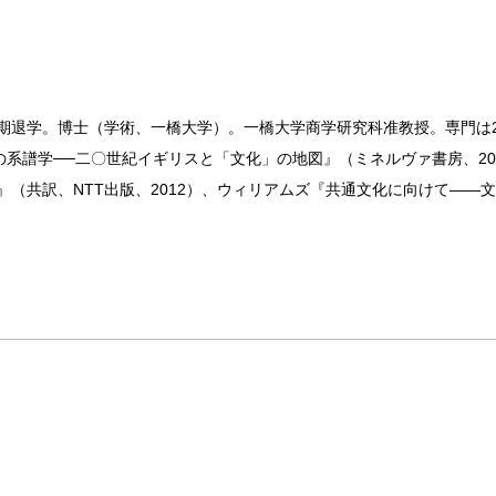
満期退学。博士（学術、一橋大学）。一橋大学商学研究科准教授。専門は
系譜学──二〇世紀イギリスと「文化」の地図』（ミネルヴァ書房、20
（共訳、NTT出版、2012）、ウィリアムズ『共通文化に向けて——文化