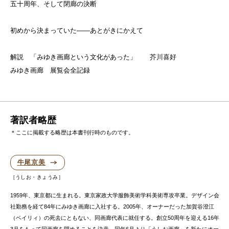
五十周年、そして閉廊の決断
初めから決まっていた——あとがきにかえて
解説 「みゆき画廊という文化があった」 芥川喜好
みゆき画廊 展覧会全記録
著訳者略歴
＊ここに掲載する略歴は本書刊行時のものです。
牛尾京美
うしお・きょうみ
1959年、東京都に生まれる。東京家政大学服飾美術学科美術専攻卒業。デザイン会
社勤務を経て84年にみゆき画廊に入社する。2005年、オーナーだった加賀谷澄江
（ベイリィ）の死去にともない、同画廊代表に就任する。創立50周年を迎える16年
3月をもって同画廊を閉めることを決意、同年6月より「うしお画廊」を新たにオー