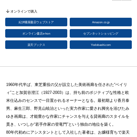
オンラインで購入
紀伊國屋書店ウェブストア
Amazon.co.jp
オンライン書店e-hon
セブンネットショッピング
楽天ブックス
Yodobashi.com
1960年代半ば、東芝重役の父が設立した美術画廊を任された“ベイリ
ィ”こと加賀谷澄江（1927-2003）は、持ち前のポジティブな性格と欧
米仕込みのセンスで一目置かれるオーナーとなる。最初期より香月泰
男、麻生三郎、野見山暁治といった実力作家に愛され脚光を浴びたみ
ゆき画廊は、才能豊かな作家にチャンスを与える貸画廊のスタイルを
貫き、いつしか“若手作家の登竜門”という独自の地位を築く。
80年代初めにアシスタントとして入社した著者は、お嬢様育ちで楽天