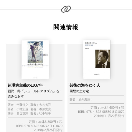
関連情報
超現実主義の1937年
芸術の海をゆく人
福沢一郎『シュールレアリズム』を
回想の土方定一
読みなおす
著者：
酒井忠康
著者：
伊藤佳之
著者：
大谷省吾
定価：本体4,600円＋税
著者：
小林宏道
著者：
春原史寛
ISBN 978-4-622-08550-8 C1070
著者：
谷口英理
著者：
弘中智子
2016年11月22日発行
定価：本体6,800円＋税
ISBN 978-4-622-08773-1 C1070
2019年2月25日発行