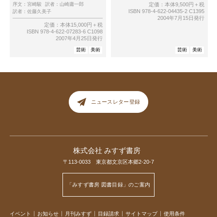
序文：
宮崎駿
訳者：
山崎庸一郎
定価：本体9,500円＋税
ISBN 978-4-622-04435-2 C1395
訳者：
佐藤久美子
2004年7月15日発行
定価：本体15,000円＋税
ISBN 978-4-622-07283-6 C1098
2007年4月25日発行
芸術
美術
芸術
美術
ニュースレター登録
株式会社 みすず書房
〒113-0033 東京都文京区本郷2-20-7
「みすず書房 図書目録」のご案内
イベント
お知らせ
月刊みすず
目録請求
サイトマップ
使用条件