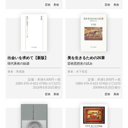
芸術
美術
芸術
美術
出会いを求めて【新版】
美を生きるための26章
現代美術の始源
芸術思想史の試み
著者：
李禹煥
著者：
木下長宏
定価：本体4,000円＋税
定価：本体5,000円＋税
ISBN 978-4-622-07991-0 C1071
ISBN 978-4-622-07450-2 C1070
2016年5月20日発行
2009年6月25日発行
芸術
美術
芸術
美術