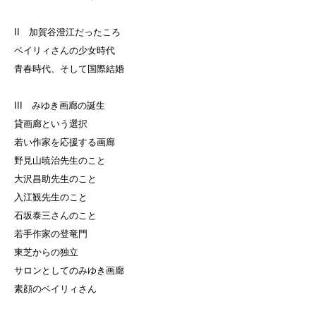
II 加賀谷澄江だったころ
ベイリィさんの少女時代
青春時代、そして国際結婚
III みゆき画廊の誕生
貸画廊という選択
若い作家を応援する画廊
野見山暁治先生のこと
大沢昌助先生のこと
入江観先生のこと
石坂泰三さんのこと
若手作家の登竜門
東芝からの独立
サロンとしてのみゆき画廊
素顔のベイリィさん