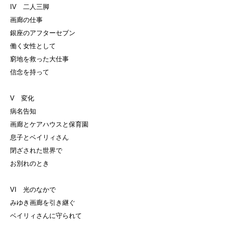
IV 二人三脚
画廊の仕事
銀座のアフターセブン
働く女性として
窮地を救った大仕事
信念を持って
V 変化
病名告知
画廊とケアハウスと保育園
息子とベイリィさん
閉ざされた世界で
お別れのとき
VI 光のなかで
みゆき画廊を引き継ぐ
ベイリィさんに守られて