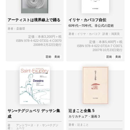
アーティストは境界線上で踊る
イリヤ・カバコフ自伝
60年代―70年代、非公式の芸術
著者：
斎藤環
著者：
イリヤ・カバコフ
訳者：
鴻英良
定価：本体3,200円＋税
ISBN 978-4-622-07331-4 C0070
定価：本体5,400円＋税
2008年2月22日発行
ISBN 978-4-622-07314-7 C0071
2007年10月23日発行
芸術
美術
芸術
美術
サン=テグジュペリ デッサン集
辻まこと全集 5
成
カリカチュア・漫画 3
著者：
辻まこと
著
アントワーヌ・ド・サン=テグジ
者：
ュペリ