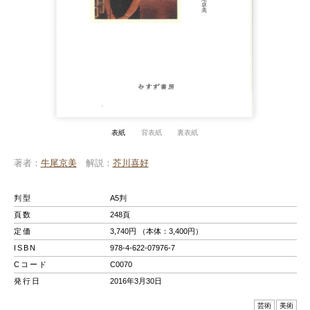
表紙
背表紙
裏表紙
著者
牛尾京美
解説
芥川喜好
判型
A5判
頁数
248頁
定価
3,740円 （本体：3,400円）
ISBN
978-4-622-07976-7
Cコード
C0070
発行日
2016年3月30日
芸術
美術