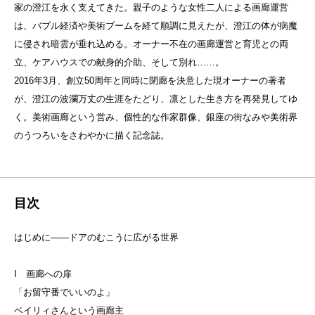
家の澄江を永く支えてきた。親子のような女性二人による画廊運営
は、バブル経済や美術ブームを経て順調に見えたが、澄江の体が病魔
に侵され暗雲が垂れ込める。オーナー不在の画廊運営と育児との両
立、ケアハウスでの献身的介助、そして別れ……。
2016年3月、創立50周年と同時に閉廊を決意した現オーナーの著者
が、澄江の波瀾万丈の生涯をたどり、凛とした生き方を再発見してゆ
く。美術画廊という営み、個性的な作家群像、銀座の街なみや美術界
のうつろいをさわやかに描く記念誌。
目次
はじめに——ドアのむこうに広がる世界
I 画廊への扉
「お留守番でいいのよ」
ベイリィさんという画廊主