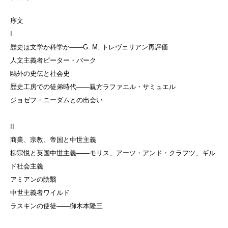
序文
I
歴史は文学か科学か——G. M. トレヴェリアン再評価
人文主義者ピーター・バーク
鷗外の史伝と社会史
歴史工房での徒弟時代——親方ラファエル・サミュエル
ジョゼフ・ニーダムとの出会い
II
商業、宗教、帝国と中世主義
柳宗悦と英国中世主義——モリス、アーツ・アンド・クラフツ、ギル
ド社会主義
アミアンの陰翳
中世主義者ワイルド
ラスキンの使徒——御木本隆三