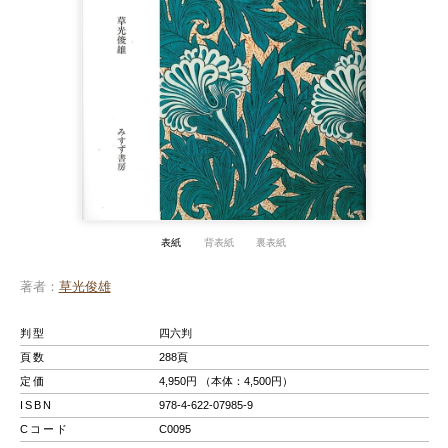
表紙
背表紙
裏表紙
著者
草光俊雄
判型
四六判
頁数
288頁
定価
4,950円 （本体：4,500円）
ISBN
978-4-622-07985-9
Cコード
C0095