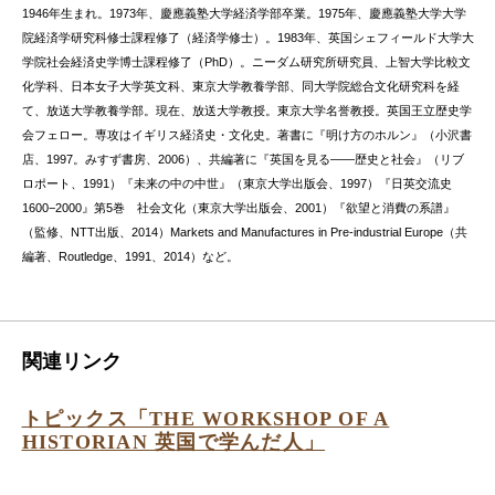
1946年生まれ。1973年、慶應義塾大学経済学部卒業。1975年、慶應義塾大学大学
院経済学研究科修士課程修了（経済学修士）。1983年、英国シェフィールド大学大
学院社会経済史学博士課程修了（PhD）。ニーダム研究所研究員、上智大学比較文
化学科、日本女子大学英文科、東京大学教養学部、同大学院総合文化研究科を経
て、放送大学教養学部。現在、放送大学教授。東京大学名誉教授。英国王立歴史学
会フェロー。専攻はイギリス経済史・文化史。著書に『明け方のホルン』（小沢書
店、1997。みすず書房、2006）、共編著に『英国を見る——歴史と社会』（リブ
ロポート、1991）『未来の中の中世』（東京大学出版会、1997）『日英交流史
1600−2000』第5巻 社会文化（東京大学出版会、2001）『欲望と消費の系譜』
（監修、NTT出版、2014）Markets and Manufactures in Pre-industrial Europe（共
編著、Routledge、1991、2014）など。
関連リンク
トピックス「THE WORKSHOP OF A
HISTORIAN 英国で学んだ人」