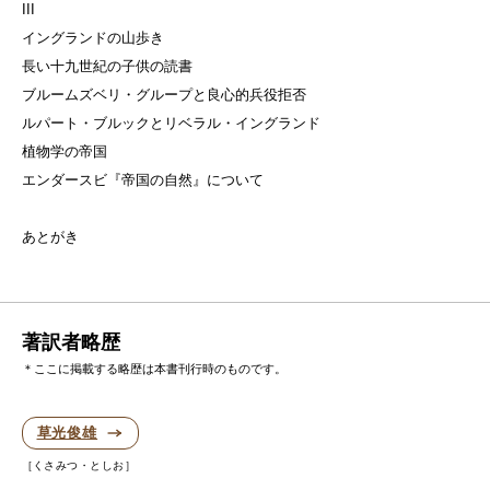
III
イングランドの山歩き
長い十九世紀の子供の読書
ブルームズベリ・グループと良心的兵役拒否
ルパート・ブルックとリベラル・イングランド
植物学の帝国
エンダースビ『帝国の自然』について
あとがき
著訳者略歴
＊ここに掲載する略歴は本書刊行時のものです。
草光俊雄
くさみつ・としお