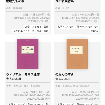
動物たちの家
長田弘全詩集
著者：
奥山淳志
著者：
長田弘
定価：本体2,800円＋税
定価：本体6,000円＋税
ISBN 978-4-622-09005-2 C0072
ISBN 978-4-622-07913-2 C0092
2021年8月2日発行
2015年4月25日発行
文学・エッセイ
芸術
文学・エッセイ
日本のエッセイ・詩
日本のエッセイ・詩
写真・映画
長田弘
ウィリアム・モリス通信
のれんのぞき
大人の本棚
大人の本棚
著者：
小野二郎
編：
川端康雄
著者：
小堀杏奴
解説：
森まゆみ
定価：本体2,800円＋税
定価：本体2,600円＋税
ISBN 978-4-622-08097-8 C1370
ISBN 978-4-622-08082-4 C1395
2012年2月10日発行
2010年9月17日発行
文学・エッセイ
日本のエッセイ・詩
文学・エッセイ
日本のエッセイ・詩