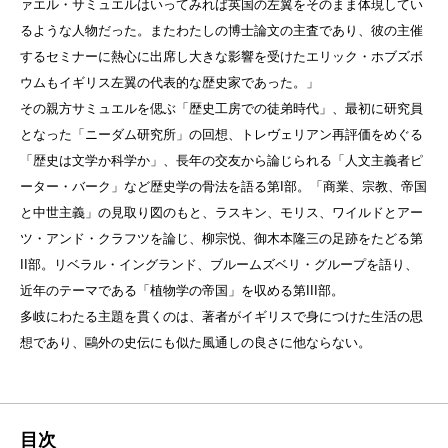
ァエル・サミュエルはいってみれば英国の左翼をそのまま体現してい
るような人物だった。またわたしの博士論文の主査であり、彼の主催
するセミナーに熱心に出席し大きな影響を受けたエリック・ホブズボ
ウムもイギリス左翼の代表的な歴史家であった。」
その親方サミュエルを偲ぶ「歴史工房での徒弟時代」、最初に研究員
となった「ニーダム研究所」の回想、トレヴェリアン再評価をめぐる
「歴史は文学か科学か」、長年の交友から論じられる「人文主義者ピ
ーター・バーク」など歴史学の骨法を語る第I部。「商業、宗教、帝国
と中世主義」の見取り図のもと、ラスキン、モリス、ワイルドとアー
ツ・アンド・クラフツを論じ、柳宗悦、御木本隆三の足跡をたどる第
II部。リベラル・イングランド、ブルームズベリ・グループを語り、
近年のテーマである「植物学の帝国」を収める第III部。
多岐にわたる主題を貫くのは、著者がイギリスで身につけた生活の思
想であり、鷗外の史伝にも似た風通しの良さに他ならない。
目次