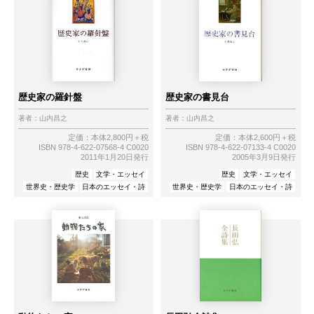
歴史家の羅針盤
歴史家の書見台
著者：
山内昌之
著者：
山内昌之
定価：本体2,800円＋税
定価：本体2,600円＋税
ISBN 978-4-622-07568-4 C0020
ISBN 978-4-622-07133-4 C0020
2011年1月20日発行
2005年3月9日発行
歴史
文学・エッセイ
歴史
文学・エッセイ
世界史・歴史学
日本のエッセイ・詩
世界史・歴史学
日本のエッセイ・詩