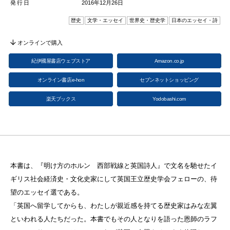
発行日
2016年12月26日
歴史
文学・エッセイ
世界史・歴史学
日本のエッセイ・詩
オンラインで購入
紀伊國屋書店ウェブストア
Amazon.co.jp
オンライン書店e-hon
セブンネットショッピング
楽天ブックス
Yodobashi.com
本書は、『明け方のホルン 西部戦線と英国詩人』で文名を馳せたイ
ギリス社会経済史・文化史家にして英国王立歴史学会フェローの、待
望のエッセイ選である。
「英国へ留学してからも、わたしが親近感を持てる歴史家はみな左翼
といわれる人たちだった。本書でもその人となりを語った恩師のラフ