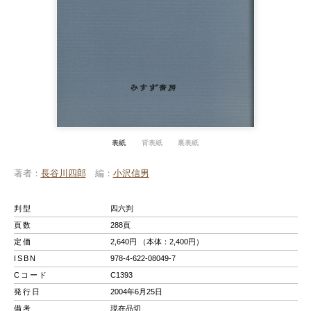
表紙
背表紙
裏表紙
著者
長谷川四郎
編
小沢信男
判型
四六判
頁数
288頁
定価
2,640円 （本体：2,400円）
ISBN
978-4-622-08049-7
Cコード
C1393
発行日
2004年6月25日
備考
現在品切