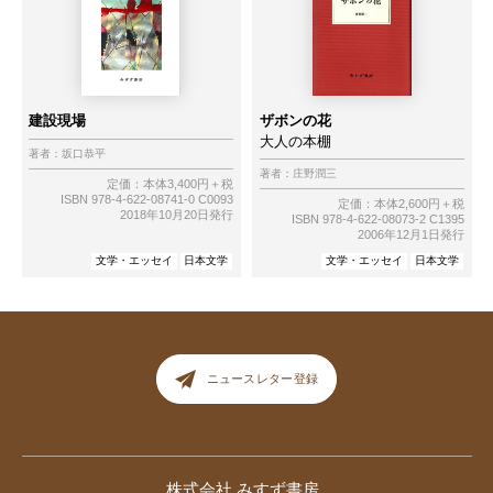
建設現場
ザボンの花
大人の本棚
著者：
坂口恭平
著者：
庄野潤三
定価：本体3,400円＋税
ISBN 978-4-622-08741-0 C0093
定価：本体2,600円＋税
2018年10月20日発行
ISBN 978-4-622-08073-2 C1395
2006年12月1日発行
文学・エッセイ
日本文学
文学・エッセイ
日本文学
ニュースレター登録
株式会社 みすず書房