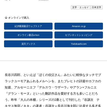
文学・エッセイ
日本文学
オンラインで購入
紀伊國屋書店ウェブストア
Amazon.co.jp
オンライン書店e-hon
セブンネットショッピング
楽天ブックス
Yodobashi.com
長谷川四郎、といえば「ぼくの伯父さん」みたいに軽快なタッチでブ
ラックユーモアあふれるメルヘンを、またブレヒトの詩篇やカフカの
短篇、アルセーニエフ『デルスウ・ウザーラ』やアラン=フルニエ
『グラン・モーヌ』といった翻訳作品を愛好する方も多いことだろ
う。昨年「大人の本棚」シリーズの1冊として刊行した『谷譲次 テ
キサス無宿／キキ』の著者・谷譲次＝長谷川海太郎に比肩する多才多