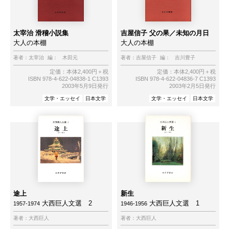
太宰治 滑稽小説集
吉屋信子 父の果／未知の月日
大人の本棚
大人の本棚
著者：
太宰治
編：
木田元
著者：
吉屋信子
編：
吉川豊子
定価：本体2,400円＋税
定価：本体2,400円＋税
ISBN 978-4-622-04838-1 C1393
ISBN 978-4-622-04836-7 C1393
2003年5月9日発行
2003年2月5日発行
文学・エッセイ
日本文学
文学・エッセイ
日本文学
途上
新生
大西巨人文選 2
大西巨人文選 1
1957-1974
1946-1956
著者：
大西巨人
著者：
大西巨人