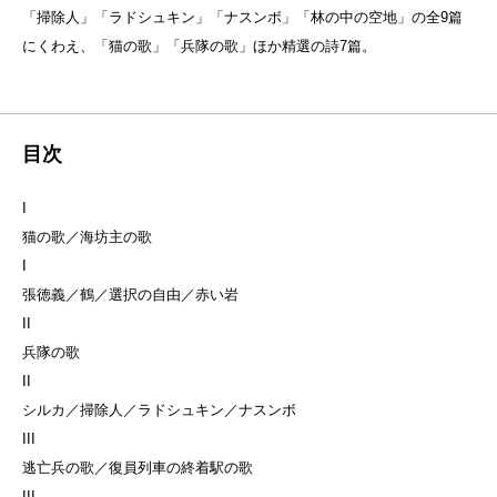
「掃除人」「ラドシュキン」「ナスンボ」「林の中の空地」の全9篇
にくわえ、「猫の歌」「兵隊の歌」ほか精選の詩7篇。
目次
I
猫の歌／海坊主の歌
I
張徳義／鶴／選択の自由／赤い岩
II
兵隊の歌
II
シルカ／掃除人／ラドシュキン／ナスンボ
III
逃亡兵の歌／復員列車の終着駅の歌
III