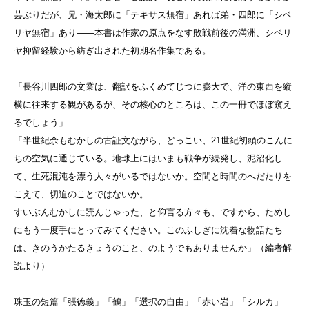
芸ぶりだが、兄・海太郎に「テキサス無宿」あれば弟・四郎に「シベ
リヤ無宿」あり——本書は作家の原点をなす敗戦前後の満洲、シベリ
ヤ抑留経験から紡ぎ出された初期名作集である。
「長谷川四郎の文業は、翻訳をふくめてじつに膨大で、洋の東西を縦
横に往来する観があるが、その核心のところは、この一冊でほぼ窺え
るでしょう」
「半世紀余もむかしの古証文ながら、どっこい、21世紀初頭のこんに
ちの空気に通じている。地球上にはいまも戦争が続発し、泥沼化し
て、生死混沌を漂う人々がいるではないか。空間と時間のへだたりを
こえて、切迫のことではないか。
すいぶんむかしに読んじゃった、と仰言る方々も、ですから、ためし
にもう一度手にとってみてください。このふしぎに沈着な物語たち
は、きのうかたるきょうのこと、のようでもありませんか」（編者解
説より）
珠玉の短篇「張徳義」「鶴」「選択の自由」「赤い岩」「シルカ」