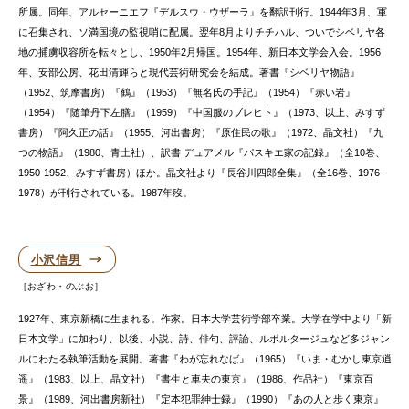
所属。同年、アルセーニエフ『デルスウ・ウザーラ』を翻訳刊行。1944年3月、軍
に召集され、ソ満国境の監視哨に配属。翌年8月よりチチハル、ついでシベリヤ各
地の捕虜収容所を転々とし、1950年2月帰国。1954年、新日本文学会入会。1956
年、安部公房、花田清輝らと現代芸術研究会を結成。著書『シベリヤ物語』
（1952、筑摩書房）『鶴』（1953）『無名氏の手記』（1954）『赤い岩』
（1954）『随筆丹下左膳』（1959）『中国服のブレヒト』（1973、以上、みすず
書房）『阿久正の話』（1955、河出書房）『原住民の歌』（1972、晶文社）『九
つの物語』（1980、青土社）、訳書 デュアメル『パスキエ家の記録』（全10巻、
1950-1952、みすず書房）ほか。晶文社より『長谷川四郎全集』（全16巻、1976-
1978）が刊行されている。1987年歿。
小沢信男
おざわ・のぶお
1927年、東京新橋に生まれる。作家。日本大学芸術学部卒業。大学在学中より「新
日本文学」に加わり、以後、小説、詩、俳句、評論、ルポルタージュなど多ジャン
ルにわたる執筆活動を展開。著書『わが忘れなば』（1965）『いま・むかし東京逍
遥』（1983、以上、晶文社）『書生と車夫の東京』（1986、作品社）『東京百
景』（1989、河出書房新社）『定本犯罪紳士録』（1990）『あの人と歩く東京』