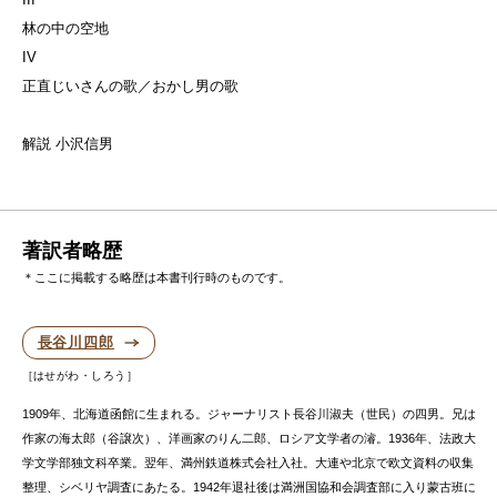
林の中の空地
IV
正直じいさんの歌／おかし男の歌
解説 小沢信男
著訳者略歴
＊ここに掲載する略歴は本書刊行時のものです。
長谷川四郎
はせがわ・しろう
1909年、北海道函館に生まれる。ジャーナリスト長谷川淑夫（世民）の四男。兄は
作家の海太郎（谷譲次）、洋画家のりん二郎、ロシア文学者の濬。1936年、法政大
学文学部独文科卒業。翌年、満州鉄道株式会社入社。大連や北京で欧文資料の収集
整理、シベリヤ調査にあたる。1942年退社後は満洲国協和会調査部に入り蒙古班に