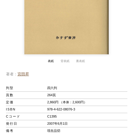
表紙
背表紙
裏表紙
著者
宮田昇
判型
四六判
頁数
264頁
定価
2,860円 （本体：2,600円）
ISBN
978-4-622-08076-3
Cコード
C1395
発行日
2007年6月1日
備考
現在品切