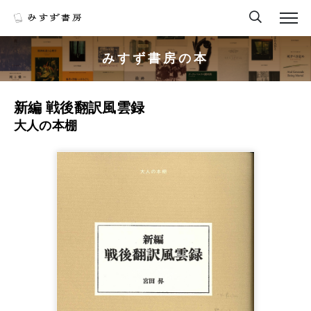
みすず書房の本
新編 戦後翻訳風雲録
大人の本棚