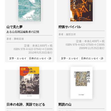
山で見た夢
狩猟サバイバル
ある山岳雑誌編集者の記憶
著者：
服部文祥
著者：
勝峰富雄
定価：本体2,400円＋税
ISBN 978-4-622-07500-4 C0095
定価：本体2,600円＋税
2009年11月25日発行
ISBN 978-4-622-07542-4 C0095
2010年5月20日発行
文学・エッセイ
日本のエッセイ・詩
文学・エッセイ
日本のエッセイ・詩
日本の名詩、英語でおどる
黙読の山