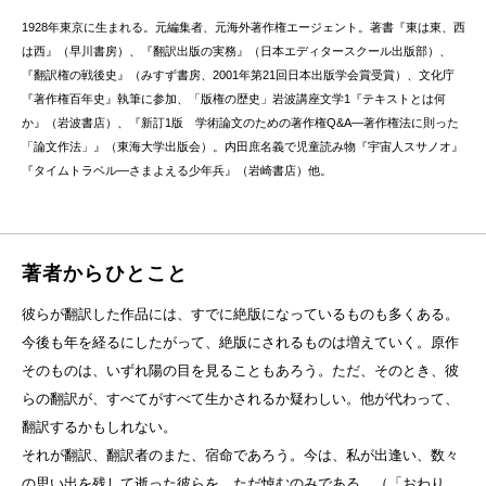
1928年東京に生まれる。元編集者、元海外著作権エージェント。著書『東は東、西
は西』（早川書房）、『翻訳出版の実務』（日本エディタースクール出版部）、
『翻訳権の戦後史』（みすず書房、2001年第21回日本出版学会賞受賞）、文化庁
『著作権百年史』執筆に参加、「版権の歴史」岩波講座文学1『テキストとは何
か』（岩波書店）、『新訂1版 学術論文のための著作権Q&A—著作権法に則った
「論文作法」』（東海大学出版会）。内田庶名義で児童読み物『宇宙人スサノオ』
『タイムトラベル—さまよえる少年兵』（岩崎書店）他。
著者からひとこと
彼らが翻訳した作品には、すでに絶版になっているものも多くある。
今後も年を経るにしたがって、絶版にされるものは増えていく。原作
そのものは、いずれ陽の目を見ることもあろう。ただ、そのとき、彼
らの翻訳が、すべてがすべて生かされるか疑わしい。他が代わって、
翻訳するかもしれない。
それが翻訳、翻訳者のまた、宿命であろう。今は、私が出逢い、数々
の思い出を残して逝った彼らを、ただ悼むのみである。（「おわり