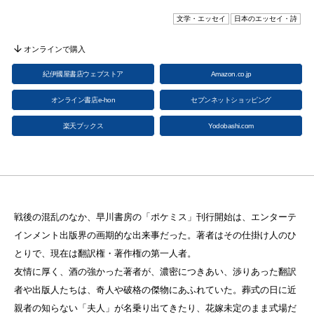
文学・エッセイ
日本のエッセイ・詩
オンラインで購入
紀伊國屋書店ウェブストア
Amazon.co.jp
オンライン書店e-hon
セブンネットショッピング
楽天ブックス
Yodobashi.com
戦後の混乱のなか、早川書房の「ポケミス」刊行開始は、エンターテ
インメント出版界の画期的な出来事だった。著者はその仕掛け人のひ
とりで、現在は翻訳権・著作権の第一人者。
友情に厚く、酒の強かった著者が、濃密につきあい、渉りあった翻訳
者や出版人たちは、奇人や破格の傑物にあふれていた。葬式の日に近
親者の知らない「夫人」が名乗り出てきたり、花嫁未定のまま式場だ