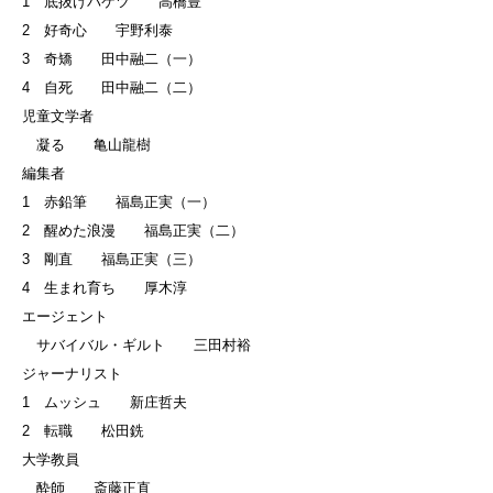
1 底抜けバケツ 高橋豊
2 好奇心 宇野利泰
3 奇矯 田中融二（一）
4 自死 田中融二（二）
児童文学者
凝る 亀山龍樹
編集者
1 赤鉛筆 福島正実（一）
2 醒めた浪漫 福島正実（二）
3 剛直 福島正実（三）
4 生まれ育ち 厚木淳
エージェント
サバイバル・ギルト 三田村裕
ジャーナリスト
1 ムッシュ 新庄哲夫
2 転職 松田銑
大学教員
酔師 斎藤正直