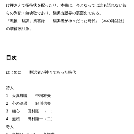
け押さえて招待状を配ったり。本書は、今となっては誰も語れない彼
らの列伝・鎮魂歌であり、翻訳出版界の裏面史である。
『戦後「翻訳」風雲録——翻訳者が神々だった時代』（本の雑誌社）
の増補改訂版。
目次
はじめに 翻訳者が神々であった時代
詩人
1 天真爛漫 中桐雅夫
2 心の深淵 鮎川信夫
3 細心 田村隆一（一）
4 無頼 田村隆一（二）
奇人