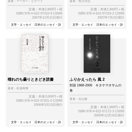
著者：
アーサー・ビナード
著者：
荒川洋治
定価：本体2,800円＋税
定価：本体2,400円＋税
ISBN 978-4-622-07310-9 C0095
ISBN 978-4-622-07319-2 C0095
2007年12月21日発行
2007年7月2日発行
文学・エッセイ
日本のエッセイ・詩
文学・エッセイ
日本のエッセイ・詩
晴れのち曇りときどき読書
ふりかえったら 風 2
対談 1968-2005 キタヤマオサムの
著者：
松浦寿輝
巻
定価：本体3,000円＋税
著者：
北山修
ISBN 978-4-622-07201-0 C0095
2006年5月23日発行
定価：本体1,900円＋税
ISBN 978-4-622-07172-3 C0095
2005年12月16日発行
文学・エッセイ
日本のエッセイ・詩
文学・エッセイ
日本のエッセイ・詩