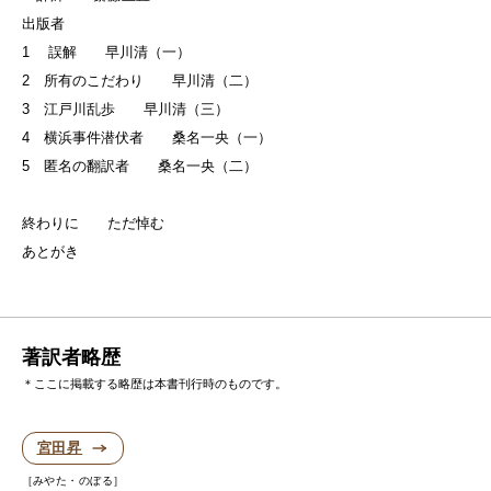
出版者
1 誤解 早川清（一）
2 所有のこだわり 早川清（二）
3 江戸川乱歩 早川清（三）
4 横浜事件潜伏者 桑名一央（一）
5 匿名の翻訳者 桑名一央（二）
終わりに ただ悼む
あとがき
著訳者略歴
＊ここに掲載する略歴は本書刊行時のものです。
宮田昇
みやた・のぼる