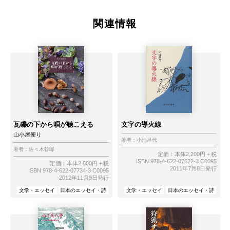
関連情報
瓦礫の下から唄が聴こえる
文字の導火線
山小屋便り
著者：
小池昌代
著者：
佐々木幹郎
定価：本体2,200円＋税
ISBN 978-4-622-07622-3 C0095
定価：本体2,600円＋税
2011年7月8日発行
ISBN 978-4-622-07734-3 C0095
2012年11月9日発行
文学・エッセイ
日本のエッセイ・詩
文学・エッセイ
日本のエッセイ・詩