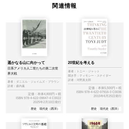
関連情報
遥かなる山に向かって
20世紀を考える
日系アメリカ人二世たちの第二次世
著者：
トニー・ジャット
界大戦
聞き手：
ティモシー・スナイダー
訳者：
河野真太郎
著者：
ダニエル・ジェイムズ・ブラウン
訳者：
森内薫
定価：本体5,500円＋税
ISBN 978-4-622-07916-3 C0036
定価：本体4,800円＋税
2015年6月25日発行
ISBN 978-4-622-09647-4 C0022
2025年2月10日発行
歴史
現代史（西洋）
歴史
現代史（西洋）