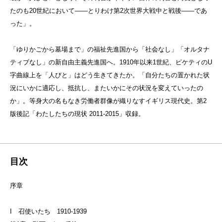
たのも20世紀において——とりわけ第2次世界大戦中と戦後——であ
った」。
「ゆりかごから墓場まで」の福祉先進国から「社会なし」「オルタナ
ティブなし」の新自由主義先進国へ。1910年以来1世紀、ピケティのU
字曲線上を「人びと」はどう生きてきたか。「自分たちの置かれた状
況にいかに適応し、抵抗し、またいかにその状況を変えていったの
か」。等身大の名もなき労働者群像が織りなすイギリス現代史。第2
版後記「わたしたちの現状 2011-2015」収録。
目次
序章
I 召使いたち 1910-1939