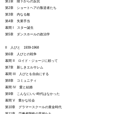
第1章 階下からの反抗
第2章 ショートヘアの叛逆者たち
第3章 内なる敵
第4章 失業手当
幕間 I スター誕生
第5章 ダンスホールの政治学
II 人びと 1939-1968
第6章 人びとの戦争
幕間 II ロイド・ジョージに頼って
第7章 新しきエルサレム
幕間 III 人びとを自由にする
第8章 コミュニティ
幕間 IV 愛と結婚
第9章 こんなにいい時代はなかった
幕間 V 豊かな社会
第10章 グラマースクールの黄金時代
第11章 労働者階級の英雄たち