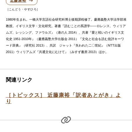
近藤康裕
こんどう・やすひろ
1980年生まれ。一橋大学言語社会研究科博士後期課程修了。慶應義塾大学法学部准
教授。イギリス文学・文化研究。著書『読むことの系譜学——ロレンス、ウィリア
ムズ、レッシング、ファウルズ』（港の人 2014）、共著『愛と戦いのイギリス文
化史 1951-2010年』（慶應義塾大学出版会 2011）『文化と社会を読む批評キーワ
ード辞典』（研究社 2013）、共訳 ジャット『失われた二〇世紀』（NTT出版
2011）ウィリアムズ『共通文化にむけて』（みすず書房 2013）ほか。
関連リンク
［トピックス］ 近藤康裕「訳者あとがき」よ
り