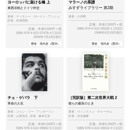
ヨーロッパに架ける橋 上
マラーノの系譜
みすずライブラリー 第2期
東西冷戦とドイツ外交
著者：
ティモシー・ガートン・アッシュ
著者：
小岸昭
訳者：
杉浦茂樹
定価：本体2,500円＋税
ISBN 978-4-622-05026-1 C0322
定価：本体5,600円＋税
1998年6月19日発行
ISBN 978-4-622-07478-6 C1022
2009年7月24日発行
歴史
現代史（西洋）
歴史
現代史（西洋）
チェ・ゲバラ 下
［完訳版］第二次世界大戦 2
革命の人生
彼らの最良のとき
著者：
ジョン・リー・アンダーソン
著者：
ウィンストン・チャーチル
訳者：
山形浩生
訳者：
森本正史
訳者：
伏見威蕃
定価：本体5,600円＋税
定価：本体5,500円＋税
ISBN 978-4-622-09682-5 C1022
ISBN 978-4-622-09632-0 C1022