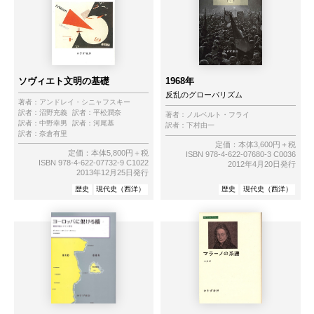
ソヴィエト文明の基礎
1968年
反乱のグローバリズム
著者：
アンドレイ・シニャフスキー
訳者：
沼野充義
訳者：
平松潤奈
著者：
ノルベルト・フライ
訳者：
中野幸男
訳者：
河尾基
訳者：
下村由一
訳者：
奈倉有里
定価：本体3,600円＋税
定価：本体5,800円＋税
ISBN 978-4-622-07680-3 C0036
ISBN 978-4-622-07732-9 C1022
2012年4月20日発行
2013年12月25日発行
歴史
現代史（西洋）
歴史
現代史（西洋）