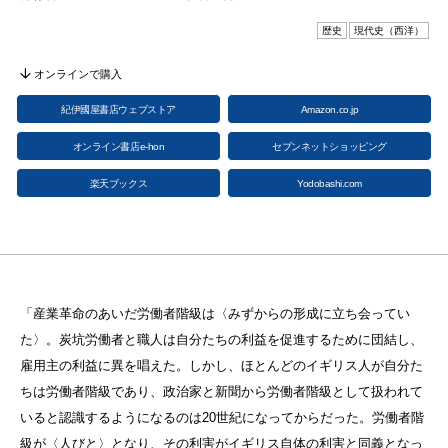
歴史
現代史（西洋）
オンラインで購入
紀伊國屋書店ウェブストア
Amazon.co.jp
オンライン書店e-hon
セブンネットショッピング
楽天ブックス
Yodobashi.com
「産業革命のあいだ労働者階級は〈みずからの形成に立ち会ってい
た〉。炭坑労働者と職人は自分たちの利益を促進するために団結し、
雇用主の利益に異を唱えた。しかし、ほとんどのイギリス人が自分た
ちは労働者階級であり、政治家と新聞から労働者階級として扱われて
いると認識するようになるのは20世紀になってからだった。労働者階
級が〈人びと〉となり、その利害がイギリス自体の利害と同義となっ