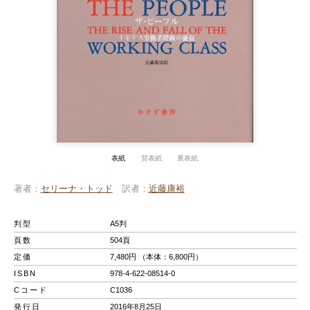
表紙
背表紙
裏表紙
著者
セリーナ・トッド
訳者
近藤康裕
判型
A5判
頁数
504頁
定価
7,480円 （本体：6,800円）
ISBN
978-4-622-08514-0
Cコード
C1036
発行日
2016年8月25日