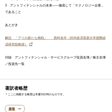
3 アントフィナンシャルの未来——徹底して「テクノロジー企業」
であること
あとがき
解説 「アリの新たな挑戦」 西村友作（対外経済貿易大学国際経
済研究院教授）
付録 アントフィナンシャル・サービスグループ役員名簿／株主名簿
／投資先一覧
著訳者略歴
＊ここに掲載する略歴は本書刊行時のものです。
廉薇