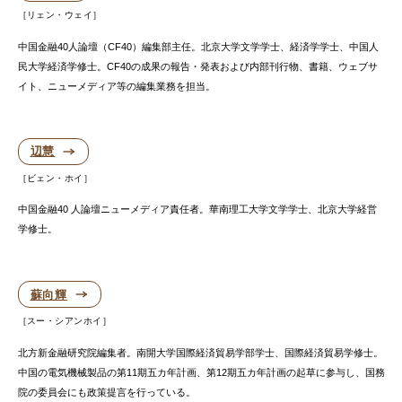
リェン・ウェイ
中国金融40人論壇（CF40）編集部主任。北京大学文学学士、経済学学士、中国人
民大学経済学修士。CF40の成果の報告・発表および内部刊行物、書籍、ウェブサ
イト、ニューメディア等の編集業務を担当。
辺慧
ビェン・ホイ
中国金融40 人論壇ニューメディア責任者。華南理工大学文学学士、北京大学経営
学修士。
蘇向輝
スー・シアンホイ
北方新金融研究院編集者。南開大学国際経済貿易学部学士、国際経済貿易学修士。
中国の電気機械製品の第11期五カ年計画、第12期五カ年計画の起草に参与し、国務
院の委員会にも政策提言を行っている。