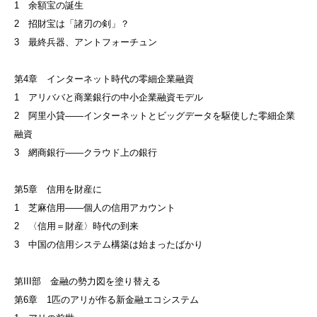
1 余額宝の誕生
2 招財宝は「諸刃の剣」？
3 最終兵器、アントフォーチュン
第4章 インターネット時代の零細企業融資
1 アリババと商業銀行の中小企業融資モデル
2 阿里小貸——インターネットとビッグデータを駆使した零細企業
融資
3 網商銀行——クラウド上の銀行
第5章 信用を財産に
1 芝麻信用——個人の信用アカウント
2 〈信用＝財産〉時代の到来
3 中国の信用システム構築は始まったばかり
第III部 金融の勢力図を塗り替える
第6章 1匹のアリが作る新金融エコシステム