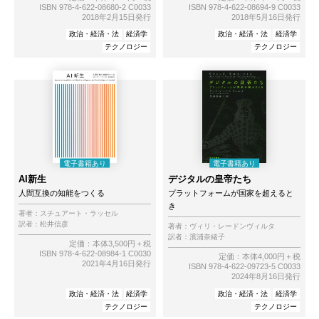
ISBN 978-4-622-08680-2 C0033
ISBN 978-4-622-08694-9 C0033
2018年2月15日発行
2018年5月16日発行
政治・経済・法
経済学
政治・経済・法
経済学
テクノロジー
テクノロジー
AI新生
デジタルの皇帝たち
人間互換の知能をつくる
プラットフォームが国家を超えると
き
著者：
スチュアート・ラッセル
訳者：
松井信彦
著者：
ヴィリ・レードンヴィルタ
訳者：
濱浦奈緒子
定価：本体3,500円＋税
ISBN 978-4-622-08984-1 C0030
定価：本体4,000円＋税
2021年4月16日発行
ISBN 978-4-622-09723-5 C0033
2024年8月16日発行
政治・経済・法
経済学
政治・経済・法
経済学
テクノロジー
テクノロジー