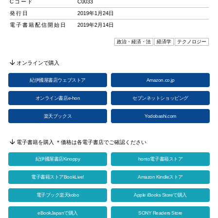
Cコード
C0033
発行日
2019年1月24日
電子書籍配信開始日
2019年2月14日
政治・経済・法
経済学
テクノロジー
オンラインで購入
紀伊國屋書店ウェブストア
Amazon.co.jp
オンライン書店e-hon
セブンネットショッピング
楽天ブックス
Yodobashi.com
電子書籍を購入 ＊価格は各電子書店でご確認ください
紀伊國屋書店Kinoppy
honto電子書籍ストア
電子書籍ストアBookLive!
Amazon Kindleストア
電子ブック楽天kobo
Apple iBooks Storeで購入
eBookJapanで購入
SONY Readers Store