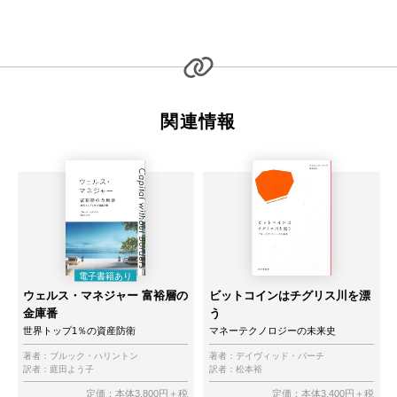
関連情報
ウェルス・マネジャー 富裕層の
ビットコインはチグリス川を漂
金庫番
う
世界トップ1％の資産防衛
マネーテクノロジーの未来史
著者：
ブルック・ハリントン
著者：
デイヴィッド・バーチ
訳者：
庭田よう子
訳者：
松本裕
定価：本体3,800円＋税
定価：本体3,400円＋税