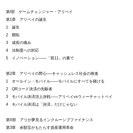
第I部 ゲームチェンジャー・アリペイ
第1章 アリペイの誕生
1 誕生
2 開拓
3 成長の痛み
4 法制度への対応
5 イノベーション——「双11」の裏で
第2章 アリペイの野心──キャッシュレス社会の推進
1 オールイン・モバイル——モバイルにすべてを賭ける
2 QRコード決済の先駆者
3 モバイル決済頂上決戦——アリペイvsウィーチャットペイ
4 モバイル決済は「決済」だけじゃない
第II部 アリが夢見るインクルーシブファイナンス
第3章 余額宝がもたらす資産運用革命