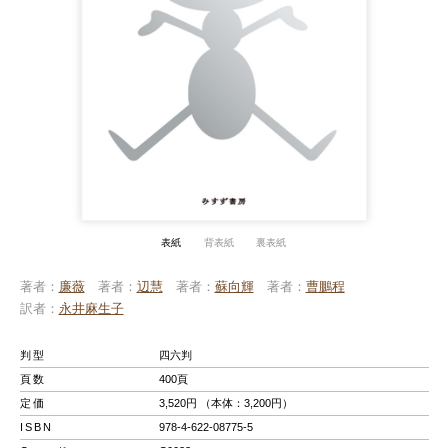
表紙
背表紙
裏表紙
著者
廉薇
著者
辺慧
著者
蘇向輝
著者
曹鵬程
訳者
永井麻生子
判型
四六判
頁数
400頁
定価
3,520円 （本体：3,200円）
ISBN
978-4-622-08775-5