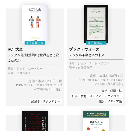
RCT大全
ブック・ウォーズ
ランダム化比較試験は世界をどう変
デジタル革命と本の未来
えたのか
著者：
ジョン・B・トンプソン
訳者：
久保美代子
著者：
アンドリュー・リー
訳者：
上原裕美子
定価：本体5,400円＋税
ISBN 978-4-622-09749-5 C0033
定価：本体3,200円＋税
2025年1月23日発行
ISBN 978-4-622-08933-9 C1033
2020年9月16日発行
政治・経済・法
社会・教育・メディア
テクノロジー
経済学
テクノロジー
翻訳・メディア論