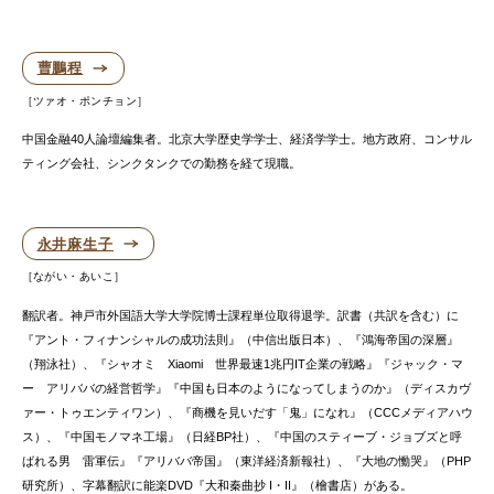
曹鵬程
ツァオ・ポンチョン
中国金融40人論壇編集者。北京大学歴史学学士、経済学学士。地方政府、コンサル
ティング会社、シンクタンクでの勤務を経て現職。
永井麻生子
ながい・あいこ
翻訳者。神戸市外国語大学大学院博士課程単位取得退学。訳書（共訳を含む）に
『アント・フィナンシャルの成功法則』（中信出版日本）、『鴻海帝国の深層』
（翔泳社）、『シャオミ Xiaomi 世界最速1兆円IT企業の戦略』『ジャック・マ
ー アリババの経営哲学』『中国も日本のようになってしまうのか』（ディスカヴ
ァー・トゥエンティワン）、『商機を見いだす「鬼」になれ』（CCCメディアハウ
ス）、『中国モノマネ工場』（日経BP社）、『中国のスティーブ・ジョブズと呼
ばれる男 雷軍伝』『アリババ帝国』（東洋経済新報社）、『大地の慟哭』（PHP
研究所）、字幕翻訳に能楽DVD『大和秦曲抄 I・II』（檜書店）がある。