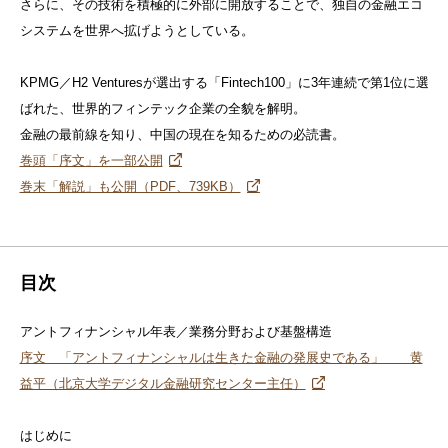
さらに、その技術を積極的に外部に開放することで、独自の金融エコ
システムを世界へ拡げようとしている。
KPMG／H2 Venturesが選出する「Fintech100」に3年連続で第1位に選
ばれた、世界的フィンテック企業の全貌を解明。
金融の最前線を知り、中国の現在を知るための必読書。
巻頭「序文」を一部公開
巻末「解説」も公開（PDF、739KB）
目次
アントフィナンシャル年表／業務分野および基盤構造
序文 「アントフィナンシャルは生きた金融の発展史である」 黄
益平（北京大学デジタル金融研究センター主任）
はじめに