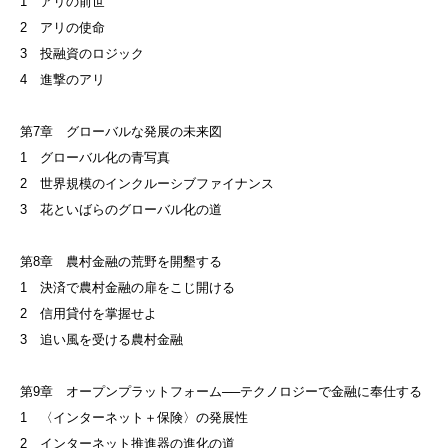
1 アリの前世
2 アリの使命
3 投融資のロジック
4 進撃のアリ
第7章 グローバルな発展の未来図
1 グローバル化の青写真
2 世界規模のインクルーシブファイナンス
3 花といばらのグローバル化の道
第8章 農村金融の荒野を開墾する
1 決済で農村金融の扉をこじ開ける
2 信用貸付を掌握せよ
3 追い風を受ける農村金融
第9章 オープンプラットフォーム──テクノロジーで金融に奉仕する
1 〈インターネット＋保険〉の発展性
2 インターネット推進器の進化の道