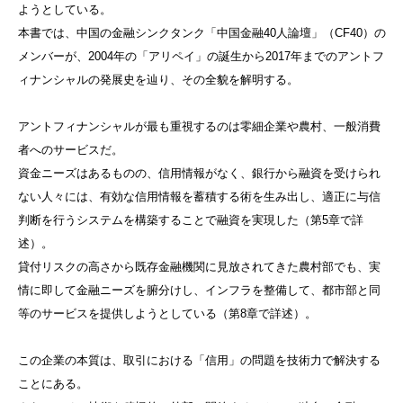
ようとしている。
本書では、中国の金融シンクタンク「中国金融40人論壇」（CF40）の
メンバーが、2004年の「アリペイ」の誕生から2017年までのアントフ
ィナンシャルの発展史を辿り、その全貌を解明する。
アントフィナンシャルが最も重視するのは零細企業や農村、一般消費
者へのサービスだ。
資金ニーズはあるものの、信用情報がなく、銀行から融資を受けられ
ない人々には、有効な信用情報を蓄積する術を生み出し、適正に与信
判断を行うシステムを構築することで融資を実現した（第5章で詳
述）。
貸付リスクの高さから既存金融機関に見放されてきた農村部でも、実
情に即して金融ニーズを腑分けし、インフラを整備して、都市部と同
等のサービスを提供しようとしている（第8章で詳述）。
この企業の本質は、取引における「信用」の問題を技術力で解決する
ことにある。