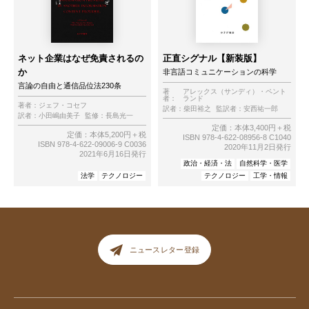
ネット企業はなぜ免責されるの
正直シグナル【新装版】
か
非言語コミュニケーションの科学
言論の自由と通信品位法230条
著
アレックス（サンディ）・ペント
者：
ランド
著者：
ジェフ・コセフ
訳者：
柴田裕之
監訳者：
安西祐一郎
訳者：
小田嶋由美子
監修：
長島光一
定価：本体3,400円＋税
定価：本体5,200円＋税
ISBN 978-4-622-08956-8 C1040
ISBN 978-4-622-09006-9 C0036
2020年11月2日発行
2021年6月16日発行
政治・経済・法
自然科学・医学
法学
テクノロジー
テクノロジー
工学・情報
ニュースレター登録