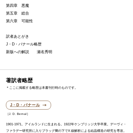
第四章 悪魔
第五章 総合
第六章 可能性
訳者あとがき
J・D・バナール略歴
新版への解説 瀬名秀明
著訳者略歴
＊ここに掲載する略歴は本書刊行時のものです。
J・D・バナール
J. D. Bernal
1901-1971。アイルランドに生まれる。1922年ケンブリッジ大学卒業。デーヴィ・
ファラデー研究所に入りブラッグ卿の下でX 線解析による結晶構造の研究を専攻。