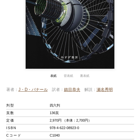
表紙
背表紙
裏表紙
著者
J・D・バナール
訳者
鎮目恭夫
解説
瀬名秀明
判型
四六判
頁数
136頁
定価
2,970円 （本体：2,700円）
ISBN
978-4-622-08923-0
Cコード
C1040