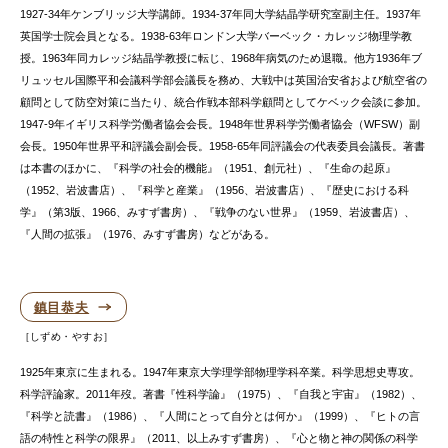
1927-34年ケンブリッジ大学講師。1934-37年同大学結晶学研究室副主任。1937年
英国学士院会員となる。1938-63年ロンドン大学バーベック・カレッジ物理学教
授。1963年同カレッジ結晶学教授に転じ、1968年病気のため退職。他方1936年ブ
リュッセル国際平和会議科学部会議長を務め、大戦中は英国治安省および航空省の
顧問として防空対策に当たり、統合作戦本部科学顧問としてケベック会談に参加。
1947-9年イギリス科学労働者協会会長。1948年世界科学労働者協会（WFSW）副
会長。1950年世界平和評議会副会長。1958-65年同評議会の代表委員会議長。著書
は本書のほかに、『科学の社会的機能』（1951、創元社）、『生命の起原』
（1952、岩波書店）、『科学と産業』（1956、岩波書店）、『歴史における科
学』（第3版、1966、みすず書房）、『戦争のない世界』（1959、岩波書店）、
『人間の拡張』（1976、みすず書房）などがある。
鎮目恭夫
しずめ・やすお
1925年東京に生まれる。1947年東京大学理学部物理学科卒業。科学思想史専攻。
科学評論家。2011年歿。著書『性科学論』（1975）、『自我と宇宙』（1982）、
『科学と読書』（1986）、『人間にとって自分とは何か』（1999）、『ヒトの言
語の特性と科学の限界』（2011、以上みすず書房）、『心と物と神の関係の科学