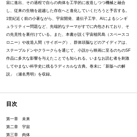
宙に進出、その過程で自らの肉体を工学的に改造しつつ機械と融合
し、従来の生物を超越した存在へと進化していくだろうと予言する。
1世紀近く前の小著ながら、宇宙開発、遺伝子工学、AIによるシンギ
ュラリティー問題など、先端的なテーマがすでに内包されており、そ
の先見性を裏付けている。また、本書が説く宇宙植民島（スペースコ
ロニー）や改造人間（サイボーグ）、群体頭脳などのアイディアは、
ステープルドンやクラークらを通じて、小説から映画に至るのちのSF
作品に多大な影響を与えたことでも知られる。いまなお読む者を刺激
してやまない科学史に残るラディカルな古典。巻末に「新版への解
説」（瀬名秀明）を収録。
目次
第一章 未来
第二章 宇宙
第三章 肉体