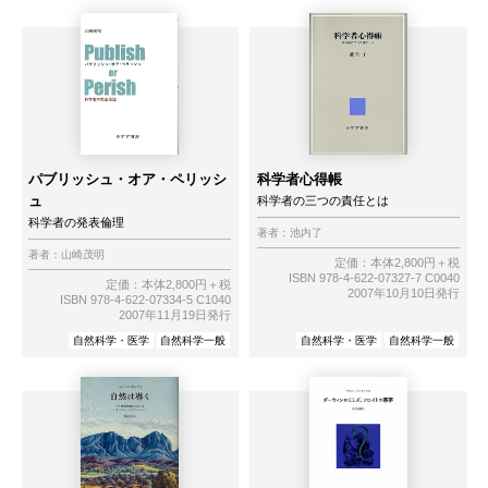
パブリッシュ・オア・ペリッシ
科学者心得帳
ュ
科学者の三つの責任とは
科学者の発表倫理
著者：
池内了
著者：
山崎茂明
定価：本体2,800円＋税
ISBN 978-4-622-07327-7 C0040
定価：本体2,800円＋税
2007年10月10日発行
ISBN 978-4-622-07334-5 C1040
2007年11月19日発行
自然科学・医学
自然科学一般
自然科学・医学
自然科学一般