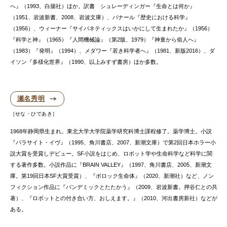
へ』（1993、白揚社）ほか。訳書 シュレーディンガー『生命とは何か』
（1951、岩波新書、2008、岩波文庫）、バナール『歴史における科学』
（1956）、ウィーナー『サイバネティックスはいかにして生まれたか』（1956）
『科学と神』（1965）『人間機械論』（第2版、1979）『神童から俗人へ』
（1983）『発明』（1994）、メダワー『若き科学者へ』（1981、新版2016）、ダ
イソン『多様化世界』（1990、以上みすず書房）ほか多数。
瀬名秀明
せな・ひであき
1968年静岡県生まれ。東北大学大学院薬学研究科博士課程修了。薬学博士。小説
『パラサイト・イヴ』（1995、角川書店、2007、新潮文庫）で第2回日本ホラー小
説大賞を受賞しデビュー。SF小説をはじめ、ロボット学や生命科学など科学に関
する著作多数。小説作品に『BRAIN VALLEY』（1997、角川書店、2005、新潮文
庫。第19回日本SF大賞受賞）、『ポロック生命体』（2020、新潮社）など、ノン
フィクション作品に『パンデミックとたたかう』（2009、岩波新書。押谷仁との共
著）、『ロボットとの付き合い方、おしえます。』（2010、河出書房新社）などが
ある。