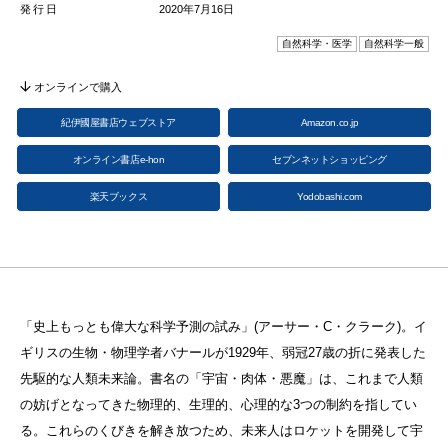
発行日
2020年7月16日
自然科学・医学
自然科学一般
オンラインで購入
紀伊國屋書店ウェブストア
Amazon.co.jp
オンライン書店e-hon
セブンネットショッピング
楽天ブックス
Yodobashi.com
「史上もっとも偉大な科学予測の試み」(アーサー・C・クラーク)。イ
ギリスの生物・物理学者バナールが1929年、弱冠27歳の折に発表した
先駆的な人類未来論。書名の「宇宙・肉体・悪魔」は、これまで人類
の妨げとなってきた物理的、生理的、心理的な3つの制約を指してい
る。これらのくびきを解き放つため、未来人はロケットを開発して宇