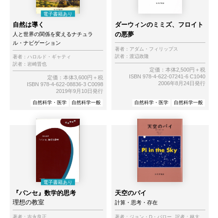
自然は導く
ダーウィンのミミズ、フロイト
の悪夢
人と世界の関係を変えるナチュラ
ル・ナビゲーション
著者：
アダム・フィリップス
訳者：
渡辺政隆
著者：
ハロルド・ギャティ
訳者：
岩崎晋也
定価：本体2,500円＋税
ISBN 978-4-622-07241-6 C1040
定価：本体3,600円＋税
2006年8月24日発行
ISBN 978-4-622-08836-3 C0098
2019年9月10日発行
自然科学・医学
自然科学一般
自然科学・医学
自然科学一般
『パンセ』数学的思考
天空のパイ
理想の教室
計算・思考・存在
著者：
吉永良正
著者：
ジョン・D・バロー
訳者：
林大