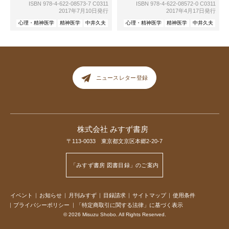
ISBN 978-4-622-08573-7 C0311
ISBN 978-4-622-08572-0 C0311
2017年7月10日発行
2017年4月17日発行
心理・精神医学
精神医学
中井久夫
心理・精神医学
精神医学
中井久夫
ニュースレター登録
株式会社 みすず書房
〒113-0033 東京都文京区本郷2-20-7
「みすず書房 図書目録」のご案内
イベント
お知らせ
月刊みすず
目録請求
サイトマップ
使用条件
プライバシーポリシー
「特定商取引に関する法律」に基づく表示
© 2026 Misuzu Shobo. All Rights Reserved.