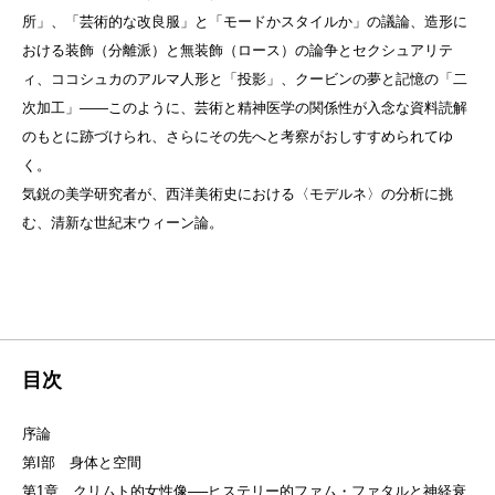
所」、「芸術的な改良服」と「モードかスタイルか」の議論、造形に
おける装飾（分離派）と無装飾（ロース）の論争とセクシュアリテ
ィ、ココシュカのアルマ人形と「投影」、クービンの夢と記憶の「二
次加工」――このように、芸術と精神医学の関係性が入念な資料読解
のもとに跡づけられ、さらにその先へと考察がおしすすめられてゆ
く。
気鋭の美学研究者が、西洋美術史における〈モデルネ〉の分析に挑
む、清新な世紀末ウィーン論。
目次
序論
第I部 身体と空間
第1章 クリムト的女性像──ヒステリー的ファム・ファタルと神経衰