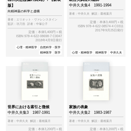
中井久夫集4 1991-1994
版】
向精神薬の科学と虚構
著者：
中井久夫
解説：
最相葉月
著者：
エリオット・ヴァレンスタイン
定価：本体3,400円＋税
監訳：
功刀浩
訳者：
中塚公子
ISBN 978-4-622-08574-4 C0311
2017年9月25日発行
定価：本体5,400円＋税
ISBN 978-4-622-08698-7 C0047
2018年4月9日発行
心理・精神医学
自然科学・医学
精神医学
医学
心理・精神医学
精神医学
中井久夫
世界における索引と徴候
家族の表象
中井久夫集3 1987-1991
中井久夫集2 1983-1987
著者：
中井久夫
解説：
最相葉月
著者：
中井久夫
解説：
最相葉月
定価：本体3,200円＋税
定価：本体3,200円＋税