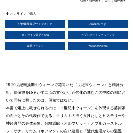
心理・精神医学
芸術
精神医学
オンラインで購入
紀伊國屋書店ウェブストア
Amazon.co.jp
オンライン書店e-hon
セブンネットショッピング
楽天ブックス
Yodobashi.com
19-20世紀転換期のウィーンで花開いた〈世紀末ウィーン〉と精神分
析。価値観をゆるがす二つの文化が、近代化の進むこの中欧の都にお
いて同時に興ったのは、偶然ではない。
本書で俎上に載せられるのは、〈世紀末ウィーン〉を体現する芸術家
の面々とその代表作である。クリムトの描く女性たちとヒステリーや
神経衰弱の身体表象、分離派館（オルブリッヒ）とプルカースドル
フ・サナトリウム（ホフマン）の白い建築と「近代生活からの避難