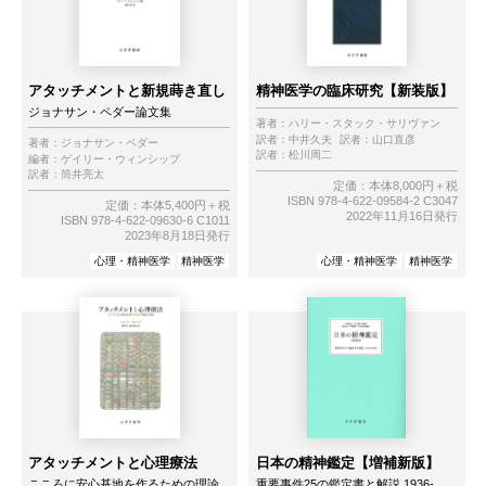
アタッチメントと新規蒔き直し
精神医学の臨床研究【新装版】
ジョナサン・ペダー論文集
著者：
ハリー・スタック・サリヴァン
訳者：
中井久夫
訳者：
山口直彦
著者：
ジョナサン・ペダー
訳者：
松川周二
編者：
ゲイリー・ウィンシップ
訳者：
筒井亮太
定価：本体8,000円＋税
ISBN 978-4-622-09584-2 C3047
定価：本体5,400円＋税
2022年11月16日発行
ISBN 978-4-622-09630-6 C1011
2023年8月18日発行
心理・精神医学
精神医学
心理・精神医学
精神医学
アタッチメントと心理療法
日本の精神鑑定【増補新版】
こころに安心基地を作るための理論
重要事件25の鑑定書と解説 1936-