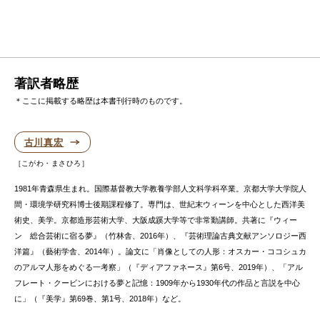
著訳者略歴
＊ここに掲載する略歴は本書刊行時のものです。
古川真宏
こがわ・まさひろ
1981年青森県生まれ。国際基督教大学教養学部人文科学科卒業。京都大学大学院人
間・環境学研究科博士後期課程修了。専門は、世紀末ウィーンを中心とした西洋美
術史、美学。京都造形芸術大学、大阪成蹊大学等で非常勤講師。共著に『ウィー
ン 総合芸術に宿る夢』（竹林舎、2016年）、『芸術理論古典文献アンソロジー西
洋篇』（藝術学舎、2014年）。論文に「肖像としての人形：オスカー・ココシュカ
のアルマ人形をめぐる一考察」（『ディアファネース』第6号、2019年）、「アル
フレート・クービンにおける夢と記憶：1909年から1930年代の作品と言説を中心
に」（『美学』第69巻、第1号、2018年）など。