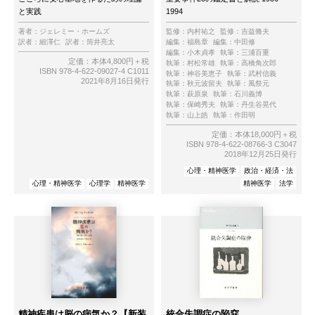
と実践
1994
著者：
ジェレミー・ホームズ
監修：
内村祐之
監修：
吉益脩夫
訳者：
細澤仁
訳者：
筒井亮太
編集：
福島章
編集：
中田修
編集：
小木貞孝
執筆：
三浦百重
定価：本体4,800円＋税
執筆：
村松常雄
執筆：
高橋角次郎
ISBN 978-4-622-09027-4 C1011
執筆：
神谷美恵子
執筆：
武村信義
2021年8月16日発行
執筆：
秋元波留夫
執筆：
風祭元
執筆：
萩原泉
執筆：
石川義博
執筆：
保崎秀夫
執筆：
丹生谷晃代
執筆：
山上皓
執筆：
作田明
定価：本体18,000円＋税
ISBN 978-4-622-08766-3 C3047
2018年12月25日発行
心理・精神医学
政治・経済・法
心理・精神医学
心理学
精神医学
精神医学
法学
精神疾患は脳の病気か？【新装
統合失調症の陥穽