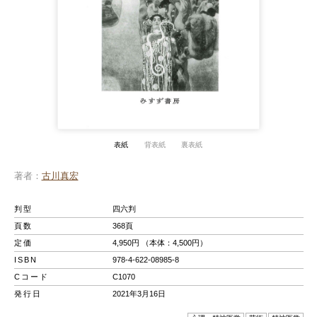
表紙
背表紙
裏表紙
著者
古川真宏
判型
四六判
頁数
368頁
定価
4,950円 （本体：4,500円）
ISBN
978-4-622-08985-8
Cコード
C1070
発行日
2021年3月16日