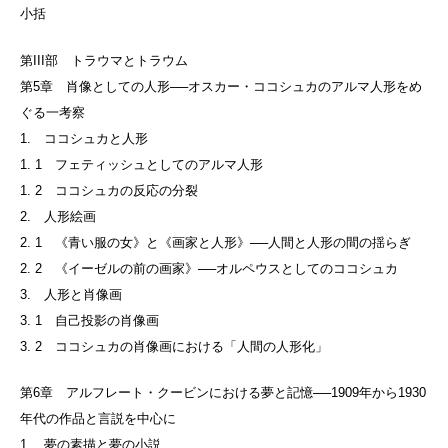
小括
第III部 トラウマとトラウム
第5章 肖像としての人形──オスカー・ココシュカのアルマ人形をめ
ぐる一考察
1. ココシュカと人形
1. 1 フェティッシュとしてのアルマ人形
1. 2 ココシュカの反応の分裂
2. 人形絵画
2. 1 《青い服の女》と《画家と人形》──人間と人形の間の揺らぎ
2. 2 《イーゼルの前の画家》──オルペウスとしてのココシュカ
3. 人形と肖像画
3. 1 自己投影の肖像画
3. 2 ココシュカの肖像画における「人間の人形化」
第6章 アルフレート・クービンにおける夢と記憶──1909年から1930
年代の作品と言説を中心に
1. 夢の素描と夢の小説