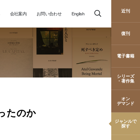
近刊
会社案内
お問い合わせ
English
復刊
電子書籍
シリーズ
・著作集
オン
デマンド
ったのか
ジャンルで
探す