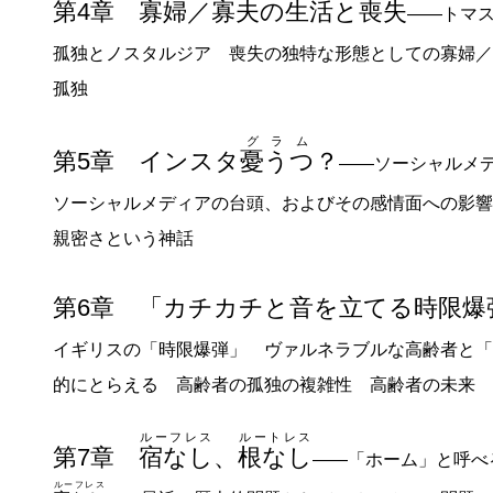
第4章 寡婦／寡夫の生活と喪失
――トマ
孤独とノスタルジア 喪失の独特な形態としての寡婦／
孤独
グラム
第5章 インスタ
憂うつ
？
――ソーシャルメ
ソーシャルメディアの台頭、およびその感情面への影
親密さという神話
第6章 「カチカチと音を立てる時限爆
イギリスの「時限爆弾」 ヴァルネラブルな高齢者と「
的にとらえる 高齢者の孤独の複雑性 高齢者の未来
ルーフレス
ルートレス
第7章
宿なし
、
根なし
――「ホーム」と呼べ
ルーフレス