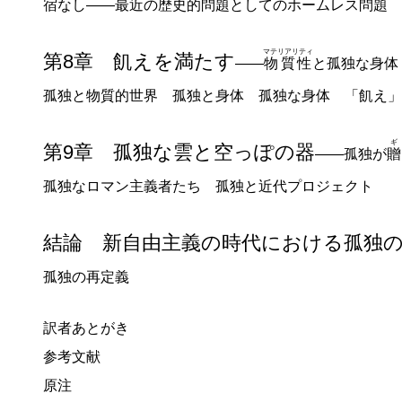
宿なし
――最近の歴史的問題としてのホームレス問題 
マテリアリティ
第8章 飢えを満たす
――
物質性
と孤独な身体
孤独と物質的世界 孤独と身体 孤独な身体 「飢え」
第9章 孤独な雲と空っぽの器
――孤独が
贈
孤独なロマン主義者たち 孤独と近代プロジェクト
結論 新自由主義の時代における孤独
孤独の再定義
訳者あとがき
参考文献
原注