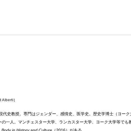
 Alberti
近現代史教授。専門はジェンダー、感情史、医学史。歴史学博士（ヨー
ーの一人。マンチェスター大学、ランカスター大学、ヨーク大学等でも
 Body in History and Culture
（2016）がある。