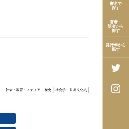
書名で
探す
著者・
訳者から
探す
発行年から
探す
社会・教育・メディア
歴史
社会学
世界文化史