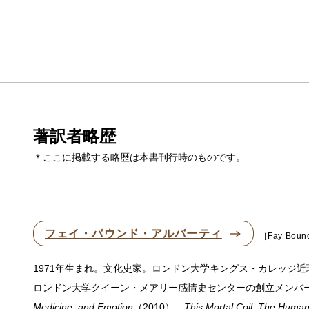
著訳者略歴
＊ここに掲載する略歴は本書刊行時のものです。
フェイ・バウンド・アルバーティ
Fay Bound
1971年生まれ。文化史家。ロンドン大学キングス・カレッジ
ロンドン大学クイーン・メアリー感情史センターの創立メンバ
Medicine, and Emotion
（2010）、
This Mortal Coil: The Human