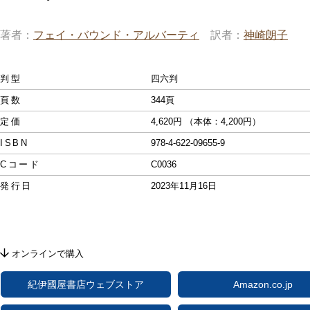
著者
フェイ・バウンド・アルバーティ
訳者
神崎朗子
判型
四六判
頁数
344頁
定価
4,620円 （本体：4,200円）
ISBN
978-4-622-09655-9
Cコード
C0036
発行日
2023年11月16日
オンラインで購入
紀伊國屋書店ウェブストア
Amazon.co.jp