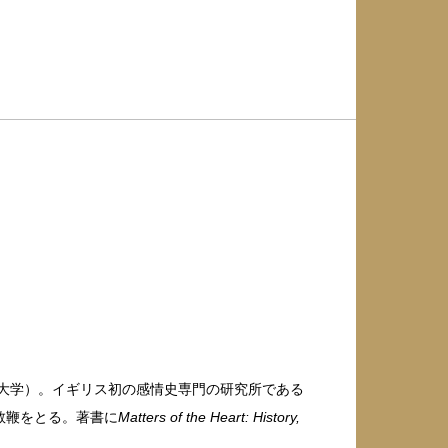
ク大学）。イギリス初の感情史専門の研究所である
教鞭をとる。著書に
Matters of the Heart: History,