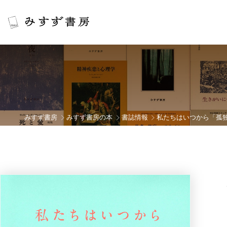
みすず書房
みすず書房の本
書誌情報
私たちはいつから「孤