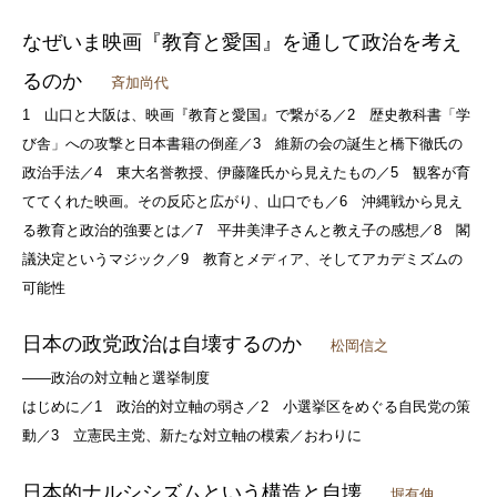
なぜいま映画『教育と愛国』を通して政治を考え
るのか
斉加尚代
1 山口と大阪は、映画『教育と愛国』で繋がる／2 歴史教科書「学
び舎」への攻撃と日本書籍の倒産／3 維新の会の誕生と橋下徹氏の
政治手法／4 東大名誉教授、伊藤隆氏から見えたもの／5 観客が育
ててくれた映画。その反応と広がり、山口でも／6 沖縄戦から見え
る教育と政治的強要とは／7 平井美津子さんと教え子の感想／8 閣
議決定というマジック／9 教育とメディア、そしてアカデミズムの
可能性
日本の政党政治は自壊するのか
松岡信之
――政治の対立軸と選挙制度
はじめに／1 政治的対立軸の弱さ／2 小選挙区をめぐる自民党の策
動／3 立憲民主党、新たな対立軸の模索／おわりに
日本的ナルシシズムという構造と自壊
堀有伸