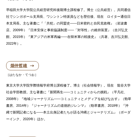
早稲田大学大学院公共経営研究科後期博士課程修了。博士（公共経営）。共同通信
社でシンガポール支局長、ワシントン特派員などを歴任後、現在 ロイター通信日
本支局長。主な著書に『「共犯」の同盟史――日米密約と自民党政権』（岩波書
店、2009年）『日米安保と事前協議制度――「対等性」の維持装置』（吉川弘文
館、2015年）『東アジアの米軍再編――在韓米軍の戦後史』（共著、吉川弘文館、
2022年）。
畑仲哲雄
はたなか・てつお
東京大学大学院学際情報学府博士課程修了。博士（社会情報学）。現在 龍谷大学
社会学部教授。主な著書に『新聞再生――コミュニティからの挑戦』（平凡社、
2008年）『地域ジャーナリズム――コミュニティとメディアを結びなおす』（勁草
書房、2014年）『ジャーナリズムの道徳的ジレンマ』（勁草書房、2018年）『沖
縄で新聞記者になる――本土出身記者たちが語る沖縄とジャーナリズム』（ボーダ
ーインク、2020年）ほか。