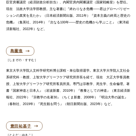
臣官房審議官（経済財政分析担当）、内閣官房内閣審議官（国家戦略室）を歴任。
現在 法政大学法学部教授。主な著書に『終わりなき危機――君はグローバリゼー
ションの真実を見たか』（日本経済新聞出版、2011年）『資本主義の終焉と歴史の
危機』（集英社、2014年）『次なる100年――歴史の危機から学ぶこと』（東洋経
済新報社、2022年）など。
島薗進
しまぞの・すすむ
東京大学大学院人文科学研究科博士課程・単位取得退学。東京大学大学院人文社会
系研究科・教授、上智大学グリーフケア研究所所長を経て、現在 大正大学客員教
授、上智大学グリーフケア研究所客員所員。専門は宗教学、死生学、生命倫理。著
書『国家神道と日本人』（岩波新書、2010年）『教養としての神道』（東京経済新
報社、2022年）『宗教学の名著30』（ちくま新書、2008年）『明治大帝の誕生』
（春秋社、2019年）『死生観を問う』（朝日新聞出版、2023年）など。
豊田祐基子
とよだ・ゆきこ