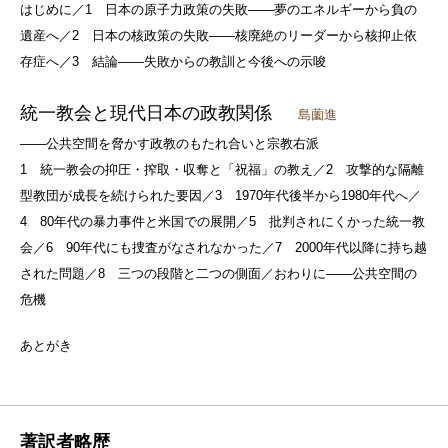
はじめに／1 日本の原子力政策の失敗――夢のエネルギーから負の
遺産へ／2 日本の核政策の失敗――核廃絶のリーダーから核抑止依
存症へ／3 結論――失敗からの教訓と今後への示唆
統一教会と現代日本の政教関係
島薗進
――公共空間を脅かす政教のもたれ合いと宗教右派
1 統一教会の抑圧・搾取・収奪と「祝福」の教え／2 攻撃的な隔離
型教団が成長を続けられた要因／3 1970年代後半から1980年代へ／
4 80年代の暴力事件と米国での展開／5 批判されにくかった統一教
会／6 90年代にも捜査がなされなかった／7 2000年代以降に持ち越
された問題／8 三つの段階と二つの側面／おわりに――公共空間の
危機
あとがき
著訳者略歴