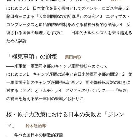
はじめに／1 日本文化を貫く傾向としてのアンチ・ロゴス主義／2
藤田省三による『天皇制国家の支配原理』の研究／3 エディプス・
コンプレックスと原始的防衛機制をめぐる精神分析的な議論／4 反
復される国体の病理／むすびに――日本的ナルシシズムを乗り越える
ための試論
「極東事項」の崩壊
栗田尚弥
――米軍第一軍団司令部のキャンプ座間移転をめぐって
はじめに／1 キャンプ座間の誕生と在日米陸軍司令部の開設／2 第
一軍団司令部のキャンプ座間移転計画／3 司令部移転反対の動きに
対する〈アメ〉と〈ムチ〉／4 アジアへのリバランス――「極東」
の範囲を超える第一軍団の管轄／おわりに
核・原子力政策における日本の失敗と「ジレン
マ」
鈴木達治郎
――学べぬ国日本の構造的課題