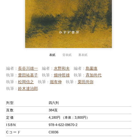
表紙
背表紙
裏表紙
編者
長谷川雄一
編者
水野和夫
編者
島薗進
執筆
豊田祐基子
執筆
畑仲哲雄
執筆
斉加尚代
執筆
松岡信之
執筆
堀有伸
執筆
栗田尚弥
執筆
鈴木達治郎
判型
四六判
頁数
384頁
定価
4,180円 （本体：3,800円）
ISBN
978-4-622-09670-2
Cコード
C0036