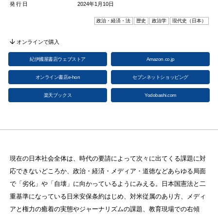
発行日
2024年1月10日
政治・経済・法
歴史
政治学
現代史（日本）
オンラインで購入
紀伊國屋書店ウェブストア
Amazon.co.jp
オンライン書店e-hon
セブンネットショッピング
楽天ブックス
Yodobashi.com
現在の日本社会全体は、時代の要請によって次々に出てくる課題に対
応できないどころか、政治・経済・メディア・道徳などあらゆる局面
で「劣化」や「自壊」に向かっているようにみえる。日本国憲法と二
重基準になっている日米安保条約はじめ、対米従属のあり方、メディ
アと権力の癒着の実態やジャーナリズムの課題、教育現場での右傾