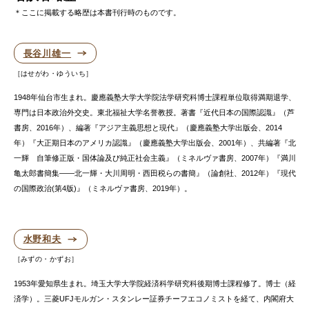
＊ここに掲載する略歴は本書刊行時のものです。
長谷川雄一
はせがわ・ゆういち
1948年仙台市生まれ。慶應義塾大学大学院法学研究科博士課程単位取得満期退学、
専門は日本政治外交史。東北福祉大学名誉教授。著書『近代日本の国際認識』（芦
書房、2016年）、編著『アジア主義思想と現代』（慶應義塾大学出版会、2014
年）『大正期日本のアメリカ認識』（慶應義塾大学出版会、2001年）、共編著『北
一輝 自筆修正版・国体論及び純正社会主義』（ミネルヴァ書房、2007年）『満川
亀太郎書簡集――北一輝・大川周明・西田税らの書簡』（論創社、2012年）『現代
の国際政治(第4版)』（ミネルヴァ書房、2019年）。
水野和夫
みずの・かずお
1953年愛知県生まれ。埼玉大学大学院経済科学研究科後期博士課程修了。博士（経
済学）。三菱UFJモルガン・スタンレー証券チーフエコノミストを経て、内閣府大