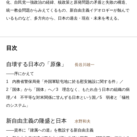
化、自民党一強政治の経緯、核政策と原発問題の矛盾と失敗の構造、
統一教会問題からみえてくるもの、新自由主義イデオロギーが蝕んで
いるものなど、多方向から、日本の過去・現在・未来を考える。
目次
自壊する日本の「原像」
長谷川雄一
――序にかえて
1 内務省警保局発「外国軍駐屯地に於る慰安施設に関する件」／
2「国体」から「国体」へ／3 理念なく、もたれ合う日本の組織の病
理／4 不平等な対米関係に甘んずる日本という国／5 弱者と「犠牲
のシステム」
新自由主義の隆盛と日本
水野和夫
――資本に『隷属への道』を敷設する新自由主義