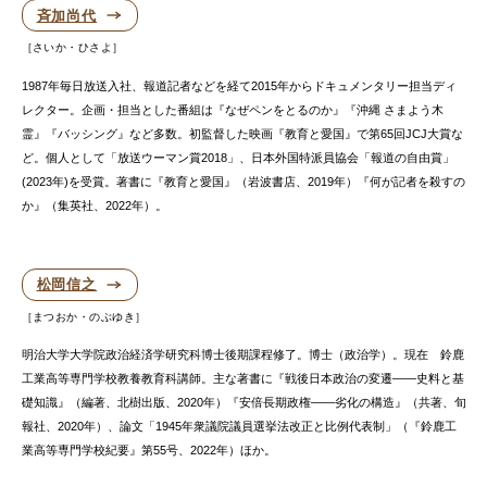
斉加尚代
さいか・ひさよ
1987年毎日放送入社、報道記者などを経て2015年からドキュメンタリー担当ディ
レクター。企画・担当とした番組は『なぜペンをとるのか』『沖縄 さまよう木
霊』『バッシング』など多数。初監督した映画『教育と愛国』で第65回JCJ大賞な
ど。個人として「放送ウーマン賞2018」、日本外国特派員協会「報道の自由賞」
(2023年)を受賞。著書に『教育と愛国』（岩波書店、2019年）『何が記者を殺すの
か』（集英社、2022年）。
松岡信之
まつおか・のぶゆき
明治大学大学院政治経済学研究科博士後期課程修了。博士（政治学）。現在 鈴鹿
工業高等専門学校教養教育科講師。主な著書に『戦後日本政治の変遷――史料と基
礎知識』（編著、北樹出版、2020年）『安倍長期政権――劣化の構造』（共著、旬
報社、2020年）、論文「1945年衆議院議員選挙法改正と比例代表制」（『鈴鹿工
業高等専門学校紀要』第55号、2022年）ほか。