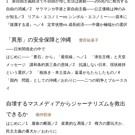
1 新自由主義経済で不自由が増し生活は困窮――255兆円に相当する
自由の消滅／2 サラマンカ学派と新自由主義――公正価格は神のみ
が知る／3 リアル・エコノミーvs.シンボル・エコノミー――資本に
『隷属する道』へ／4 定常状態vs.成長経済――中庸か極端かの選択
「異形」の安全保障と沖縄
豊田祐基子
――日米関係史の中で
はじめに――「要石」から」「最前線」へ／1 「潜在主権」と天皇
メッセージ 講和条約第三条の意味／2 抗議しない日本、現状維持
という選択／3 「核抜き・本土並み」返還がもたらしたもの／4
「国内 問題」としての沖縄／おわりに――二つの戦争とブルースカ
イ
自壊するマスメディアからジャーナリズムを救出
できるか
畑仲哲雄
はじめに／1 腐食の断面／2 産業的な凋落／3 権力の愛玩犬か、
民主主義の番犬か／おわりに