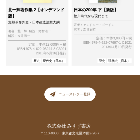
北一輝著作集 2【オンデマンド
日本の200年 下【新版】
版】
徳川時代から現代まで
支那革命外史・日本改造法案大綱
著者：
アンドルー・ゴードン
訳者：
森谷文昭
著者：
北一輝
解説：
野村浩一
解説：
今井清一
定価：本体3,800円＋税
ISBN 978-4-622-07697-1 C1021
定価：本体12,000円＋税
2013年4月10日発行
ISBN 978-4-622-06244-8 C3021
2013年5月16日発行
歴史
現代史（日本）
歴史
現代史（日本）
ニュースレター登録
株式会社 みすず書房
〒113-0033 東京都文京区本郷2-20-7