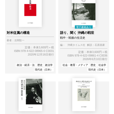
対米従属の構造
語り、聞く 沖縄の戦世
戦中・戦後の生活史
著者：
古関彰一
編：
沖縄タイムス社
解説：
石原昌家
定価：本体3,600円＋税
ISBN 978-4-622-08965-0 C0031
定価：本体3,600円＋税
2020年12月16日発行
ISBN 978-4-622-09861-4 C0036
2026年6月10日発行
政治・経済・法
歴史
政治学
社会・教育・メディア
歴史
社会学
現代史（日本）
現代史（日本）