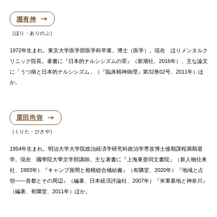
堀有伸
ほり・ありのぶ
1972年生まれ。東京大学医学部医学科卒業。博士（医学）。現在 ほりメンタルク
リニック院長。著書に『日本的ナルシシズムの罪』（新潮社、2016年）、主な論文
に「うつ病と日本的ナルシシズム」（『臨床精神病理』第32巻02号、2011年）ほ
か。
栗田尚弥
くりた・ひさや
1954年生まれ。明治大学大学院政治経済学研究科政治学専攻博士後期課程満期退
学。現在 國學院大學文学部講師。主な著書に『上海東亜同文書院』（新人物往来
社、1993年）『キャンプ座間と相模総合補給廠』（有隣堂、2020年）『地域と占
領――首都とその周辺』（編著、日本経済評論社、2007年）『米軍基地と神奈川』
（編著、有隣堂、2011年）ほか。