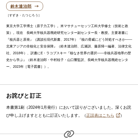
鈴木達治郎
すずき・たつじろう
東京大学工学博士（原子力工学）。米マサチューセッツ工科大学修士（技術と政
策）。現在 長崎大学核兵器廃絶研究センター副センター長・教授。主要著書に
『核兵器と原発』（講談社現代新書、2017年）『核の脅威にどう対処すべきか――
北東アジアの非核化と安全保障』（鈴木達治郎、広瀬訓、藤原帰一編著、法律文化
社、2018年）、訳書にE・ラコブスキー『核なき世界の選択――非核兵器地帯の歴
史から学ぶ』（鈴木達治郎・中村桂子・山口響監訳、長崎大学核兵器廃絶センタ
ー、2023年［電子図書］）。
お詫びと訂正
本書第1刷（2024年1月発行）において誤りがございました。深くお詫
び申し上げますとともに訂正いたします。（
正誤表はこちら
）