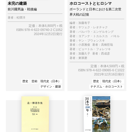
未完の建築
ホロコーストとヒロシマ
前川國男論・戦後編
ポーランドと日本における第二次世
界大戦の記憶
著者：
松隈洋
編者：
加藤有子
定価：本体6,800円＋税
著者：
ヤツェク・レオチャク
ISBN 978-4-622-09740-2 C1052
著者：
バルバラ・エンゲルキング
2024年12月2日発行
著者：
ヨアンナ・トカルスカ゠バキル
著者：
ヤン・ブウォンスキ
著者：
小原雅俊
著者：
高橋哲哉
著者：
ピョートル・フォレツキ
著者：
加藤久子
著者：
西成彦
著者：
東琢磨
定価：本体4,500円＋税
ISBN 978-4-622-09065-6 C1022
2021年12月16日発行
歴史
芸術
現代史（日本）
歴史
現代史（日本）
デザイン・建築
ナチズム・ホロコースト