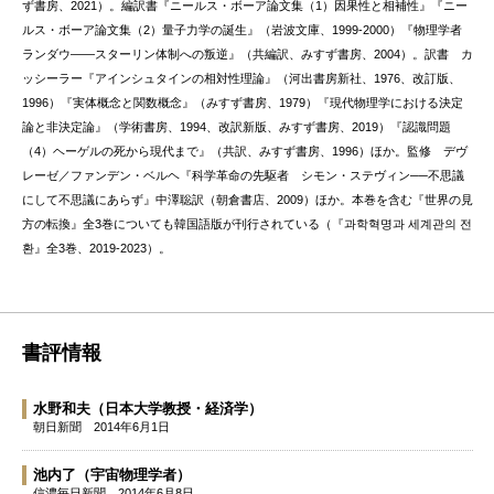
ず書房、2021）。編訳書『ニールス・ボーア論文集（1）因果性と相補性』『ニー
ルス・ボーア論文集（2）量子力学の誕生』（岩波文庫、1999-2000）『物理学者
ランダウ——スターリン体制への叛逆』（共編訳、みすず書房、2004）。訳書 カ
ッシーラー『アインシュタインの相対性理論』（河出書房新社、1976、改訂版、
1996）『実体概念と関数概念』（みすず書房、1979）『現代物理学における決定
論と非決定論』（学術書房、1994、改訳新版、みすず書房、2019）『認識問題
（4）ヘーゲルの死から現代まで』（共訳、みすず書房、1996）ほか。監修 デヴ
レーゼ／ファンデン・ベルヘ『科学革命の先駆者 シモン・ステヴィン──不思議
にして不思議にあらず』中澤聡訳（朝倉書店、2009）ほか。本巻を含む『世界の見
方の転換』全3巻についても韓国語版が刊行されている（『과학혁명과 세계관의 전
환』全3巻、2019-2023）。
書評情報
水野和夫
（日本大学教授・経済学）
朝日新聞
2014年6月1日
池内了
（宇宙物理学者）
信濃毎日新聞
2014年6月8日