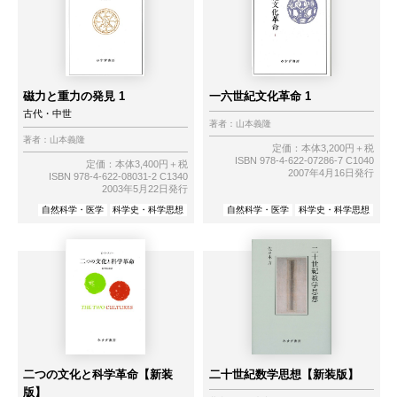
磁力と重力の発見 1
一六世紀文化革命 1
古代・中世
著者：
山本義隆
著者：
山本義隆
定価：本体3,200円＋税
ISBN 978-4-622-07286-7 C1040
定価：本体3,400円＋税
2007年4月16日発行
ISBN 978-4-622-08031-2 C1340
2003年5月22日発行
自然科学・医学
科学史・科学思想
自然科学・医学
科学史・科学思想
二つの文化と科学革命【新装
二十世紀数学思想【新装版】
版】