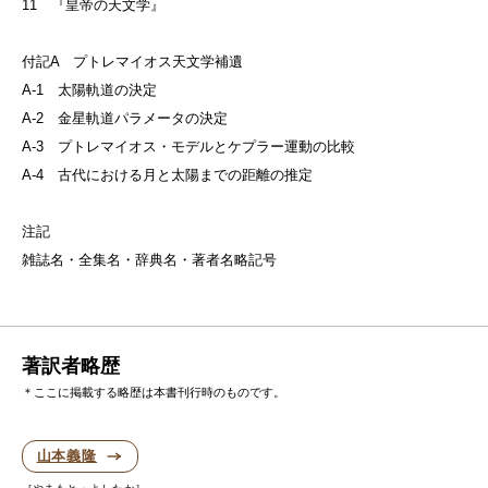
11 『皇帝の天文学』
付記A プトレマイオス天文学補遺
A-1 太陽軌道の決定
A-2 金星軌道パラメータの決定
A-3 プトレマイオス・モデルとケプラー運動の比較
A-4 古代における月と太陽までの距離の推定
注記
雑誌名・全集名・辞典名・著者名略記号
著訳者略歴
＊ここに掲載する略歴は本書刊行時のものです。
山本義隆