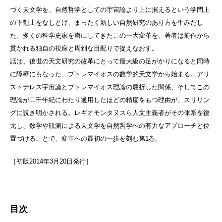
づく天文学を、自然哲学としての宇宙論より上に据えるという学問上
の下剋上をなしとげ、まったく新しい自然研究のあり方を生みだし
た。多くの科学史家を虜にしてきたこの一大変革を、著者は前作から
貫かれる独自の視座と周到な目配りで捉えなおす。
話は、後世の天文研究の改革にとって最大級の足がかりになると同時
に障壁にもなった、プトレマイオスの数学的天文学から始まる。アリ
ストテレス宇宙論とプトレマイオス理論の屈折した関係、そしてこの
理論が二千年紀にわたり通用したほどの精度をもつ理由が、スリリン
グに説き明かされる。レギオモンタヌスら人文主義者がその体系を復
元し、数学や観測による天文学を自然哲学への有力なアプローチと位
置づけることで、変革への最初の一歩を刻む第1巻。
［初版2014年3月20日発行］
目次