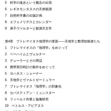
5 科学の進歩という概念の出現
6 レギオモンタヌスの天体観測
7 自然科学書の出版計画
8 エフェメリデスとカレンダー
9 弟子ヴァルターと観測天文学
第4章 プトレマイオス地理学の更新——天地学と数理技能者たち
1 プトレマイオスの『地理学』をめぐって
2 ベーハイムとヴェルナー
3 デューラーとその周辺
4 携帯用日時計の製作をめぐって
5 ヨハネス・シェーナー
6 天地学とヴァルトゼーミュラー
7 プトレマイオス『地理学』の対象化
8 セバスティアン・ミュンスター
9 フィールド作業と協働研究
10 ペトルス・アピアヌス