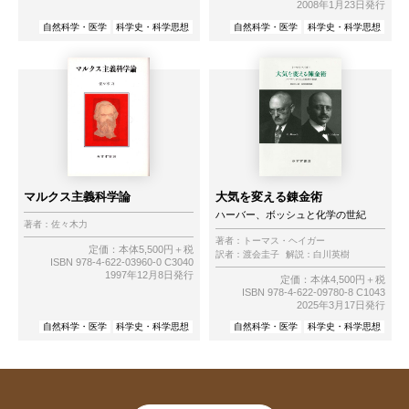
2008年1月23日発行
自然科学・医学
科学史・科学思想
自然科学・医学
科学史・科学思想
マルクス主義科学論
大気を変える錬金術
ハーバー、ボッシュと化学の世紀
著者：
佐々木力
著者：
トーマス・ヘイガー
定価：本体5,500円＋税
訳者：
渡会圭子
解説：
白川英樹
ISBN 978-4-622-03960-0 C3040
1997年12月8日発行
定価：本体4,500円＋税
ISBN 978-4-622-09780-8 C1043
2025年3月17日発行
自然科学・医学
科学史・科学思想
自然科学・医学
科学史・科学思想