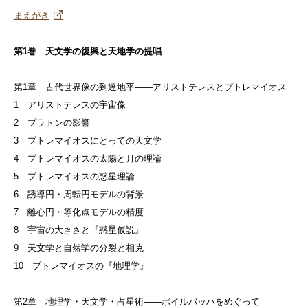
まえがき
第1巻 天文学の復興と天地学の提唱
第1章 古代世界像の到達地平——アリストテレスとプトレマイオス
1 アリストテレスの宇宙像
2 プラトンの影響
3 プトレマイオスにとっての天文学
4 プトレマイオスの太陽と月の理論
5 プトレマイオスの惑星理論
6 誘導円・周転円モデルの背景
7 離心円・等化点モデルの精度
8 宇宙の大きさと『惑星仮説』
9 天文学と自然学の分裂と相克
10 プトレマイオスの『地理学』
第2章 地理学・天文学・占星術——ポイルバッハをめぐって