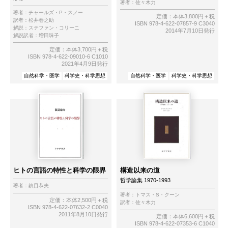
著者：
佐々木力
著者：
チャールズ・P・スノー
定価：本体3,800円＋税
訳者：
松井巻之助
ISBN 978-4-622-07857-9 C3040
解説：
ステファン・コリーニ
2014年7月10日発行
解説訳者：
増田珠子
定価：本体3,700円＋税
ISBN 978-4-622-09010-6 C1010
2021年4月9日発行
自然科学・医学
科学史・科学思想
自然科学・医学
科学史・科学思想
ヒトの言語の特性と科学の限界
構造以来の道
哲学論集 1970-1993
著者：
鎮目恭夫
著者：
トマス・S・クーン
定価：本体2,500円＋税
訳者：
佐々木力
ISBN 978-4-622-07632-2 C0040
2011年8月10日発行
定価：本体6,600円＋税
ISBN 978-4-622-07353-6 C1040