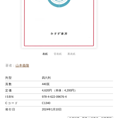
表紙
背表紙
裏表紙
著者
山本義隆
判型
四六判
頁数
440頁
定価
4,620円 （本体：4,200円）
ISBN
978-4-622-09676-4
Cコード
C1340
発行日
2024年1月10日