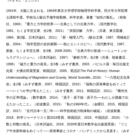
やまもと・よしたか
1941年、大阪に生まれる。1964年東京大学理学部物理学科卒業。同大学大学院博
士課程中退。学校法人駿台予備学校勤務。科学史家。著書『知性の叛乱』（前衛
社、1969）『重力と力学的世界——古典としての古典力学』（現代数学社、
1981、ちくま学芸文庫、全2巻、2021）『演習詳解 力学』（共著、東京図書、
1984、第2版、日本評論社、2011）『新・物理入門』（駿台文庫、1987、増補改訂
版、2004）『熱学思想の史的展開——熱とエントロピー』（現代数学社、1987、
新版、ちくま学芸文庫、全3巻、2008-2009）『古典力学の形成——ニュートンか
らラグランジュへ』（日本評論社、1997）『解析力学』全2巻（共著、朝倉書店、
1998）『磁力と重力の発見』全3巻（みすず書房、2003、パピルス賞・毎日出版文
化賞・大佛次郎賞受賞、韓国語訳、2005、英語訳
The Pull of History: Human
Understanding of Magnetism and Gravity
, World Scientific, 2018）『一六世紀文化革
命』全2巻（みすず書房、2007、韓国語訳、2010）『福島の原発事故をめぐって
——いくつか学び考えたこと』（みすず書房、2011、韓国語訳、2011）『幾何光
学の正準理論』（数学書房、2014）『原子・原子核・原子力──わたしが講義で伝
えたかったこと』（岩波書店、2015）『私の1960年代』（金曜日、2015、韓国語
訳、2017）『近代日本一五〇年——科学技術総力戦体制の破綻』（岩波新書、
2018、科学ジャーナリスト賞2019受賞、韓国語訳、2019、中国語訳、2019）『小
数と対数の発見』（日本評論社、2018、2020年度日本数学会出版賞受賞）『リニ
ア中央新幹線をめぐって――原発事故とコロナ・パンデミックから見直す』（みす