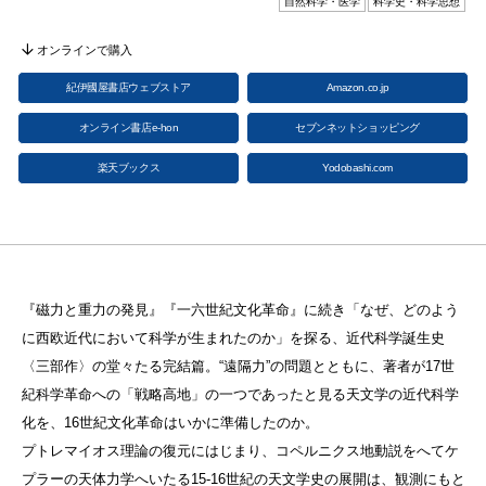
自然科学・医学
科学史・科学思想
オンラインで購入
紀伊國屋書店ウェブストア
Amazon.co.jp
オンライン書店e-hon
セブンネットショッピング
楽天ブックス
Yodobashi.com
『磁力と重力の発見』『一六世紀文化革命』に続き「なぜ、どのよう
に西欧近代において科学が生まれたのか」を探る、近代科学誕生史
〈三部作〉の堂々たる完結篇。“遠隔力”の問題とともに、著者が17世
紀科学革命への「戦略高地」の一つであったと見る天文学の近代科学
化を、16世紀文化革命はいかに準備したのか。
プトレマイオス理論の復元にはじまり、コペルニクス地動説をへてケ
プラーの天体力学へいたる15-16世紀の天文学史の展開は、観測にもと