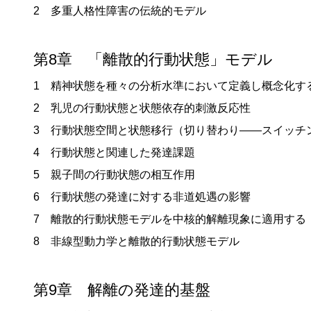
2 多重人格性障害の伝統的モデル
第8章 「離散的行動状態」モデル
1 精神状態を種々の分析水準において定義し概念化す
2 乳児の行動状態と状態依存的刺激反応性
3 行動状態空間と状態移行（切り替わり——スイッチ
4 行動状態と関連した発達課題
5 親子間の行動状態の相互作用
6 行動状態の発達に対する非道処遇の影響
7 離散的行動状態モデルを中核的解離現象に適用する
8 非線型動力学と離散的行動状態モデル
第9章 解離の発達的基盤