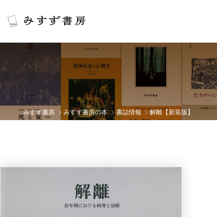
みすず書房
みすず書房の本
書誌情報
解離【新装版】