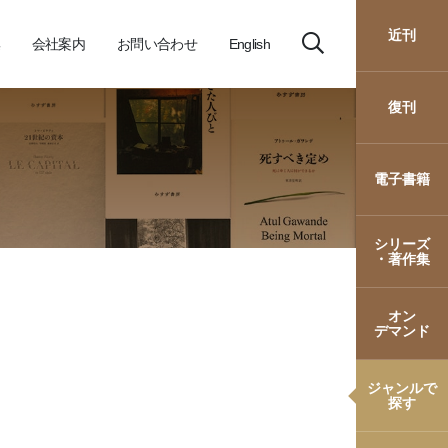
近刊
会社案内
お問い合わせ
English
復刊
電子書籍
シリーズ
・著作集
オン
デマンド
ジャンルで
探す