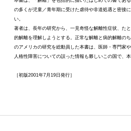
本書は、「解離」を包括的に描いたはじめての書である
の多くが児童／青年期に受けた虐待や非道処遇と密接に
い。
著者は、長年の研究から、一見奇怪な解離性症状、たと
的解離を理解しようとする。正常な解離と病的解離のち
のアメリカの研究を総動員した本書は、医師・専門家や
人格性障害についての誤った情報も夥しいこの国で、本
［初版2001年7月19日発行］