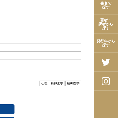
書名で
探す
著者・
訳者から
探す
発行年から
探す
心理・精神医学
精神医学