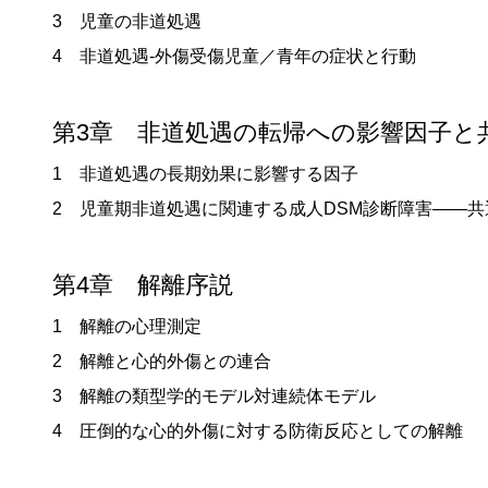
3 児童の非道処遇
4 非道処遇‐外傷受傷児童／青年の症状と行動
第3章 非道処遇の転帰への影響因子と
1 非道処遇の長期効果に影響する因子
2 児童期非道処遇に関連する成人DSM診断障害——共
第4章 解離序説
1 解離の心理測定
2 解離と心的外傷との連合
3 解離の類型学的モデル対連続体モデル
4 圧倒的な心的外傷に対する防衛反応としての解離