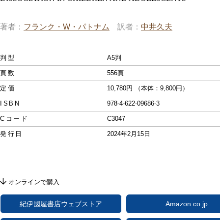
著者
フランク・W・パトナム
訳者
中井久夫
判型
A5判
頁数
556頁
定価
10,780円 （本体：9,800円）
ISBN
978-4-622-09686-3
Cコード
C3047
発行日
2024年2月15日
オンラインで購入
紀伊國屋書店ウェブストア
Amazon.co.jp