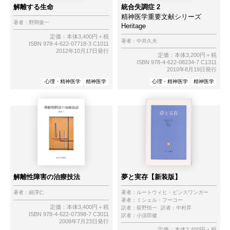
解離する生命
統合失調症 2
精神医学重要文献シリーズ
著者：
野間俊一
Heritage
定価：本体3,400円＋税
著者：
中井久夫
ISBN 978-4-622-07718-3 C1011
2012年10月17日発行
定価：本体3,200円＋税
ISBN 978-4-622-08234-7 C1311
2010年8月19日発行
心理・精神医学
精神医学
心理・精神医学
精神医学
解離性障害の治療技法
夢と実存【新装版】
著者：
細澤仁
著者：
ルートウィヒ・ビンスワンガー
著者：
ミシェル・フーコー
定価：本体3,400円＋税
訳者：
荻野恒一
訳者：
中村昇
ISBN 978-4-622-07398-7 C3011
訳者：
小須田健
2008年7月23日発行
定価：本体2,400円＋税