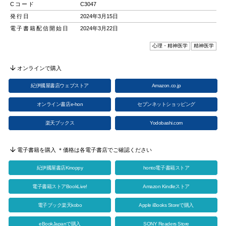
Cコード
C3047
発行日
2024年3月15日
電子書籍配信開始日
2024年3月22日
心理・精神医学
精神医学
オンラインで購入
紀伊國屋書店ウェブストア
Amazon.co.jp
オンライン書店e-hon
セブンネットショッピング
楽天ブックス
Yodobashi.com
電子書籍を購入 ＊価格は各電子書店でご確認ください
紀伊國屋書店Kinoppy
honto電子書籍ストア
電子書籍ストアBookLive!
Amazon Kindleストア
電子ブック楽天kobo
Apple iBooks Storeで購入
eBookJapanで購入
SONY Readers Store