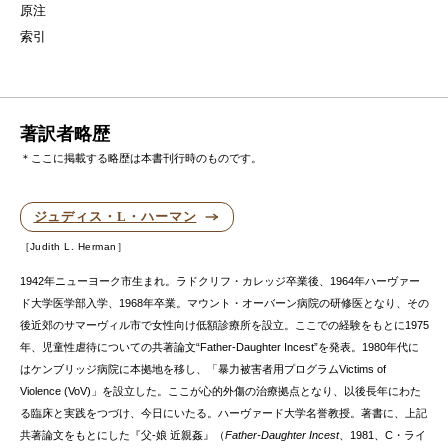
原注
索引
著訳者略歴
＊ここに掲載する略歴は本書刊行時のものです。
ジュディス・L・ハーマン
Judith L. Herman
1942年ニューヨーク市生まれ。ラドクリフ・カレッジ卒業後、1964年ハーヴァー
ド大学医学部入学、1968年卒業。マウント・オーバーン病院の研修医となり、その
後近郊のサマーヴィル市で女性向け低額診療所を設立。ここでの経験をもとに1975
年、児童性虐待についての共著論文“Father-Daughter Incest”を発表。1980年代に
はケンブリッジ病院に本拠地を移し、「暴力被害者用プログラムVictims of
Violence (VoV)」を設立した。ここが心的外傷の治療拠点となり、以後長年にわた
る臨床と実践をつづけ、今日にいたる。ハーヴァード大学名誉教授。著書に、上記
共著論文をもとにした『父‐娘 近親姦』（
Father-Daughter Incest
、1981、C・ライ