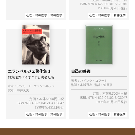
ISBN 978-4-622-05101-5 C1010
2001年6月20日発行
心理・精神医学
精神医学
心理・精神医学
精神医学
エランベルジェ著作集 1
自己の修復
無意識のパイオニアと患者たち
著者：
ハインツ・コフート
監訳：
本城秀次
監訳：
笠原嘉
著者：
アンリ・F・エランベルジェ
訳者：
中井久夫
定価：本体6,700円＋税
ISBN 978-4-622-04102-3 C3047
定価：本体6,000円＋税
1995年10月25日発行
ISBN 978-4-622-04121-4 C3047
1999年5月21日発行
心理・精神医学
精神医学
心理・精神医学
精神医学