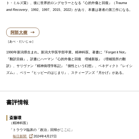
ト・ミルズ賞）、後に世界的ロングセラーとなる『心的外傷と回復』（
Trauma
and Recovery
、1992、1997、2015、2022）があり、本書は著者の第三作になる。
阿部大樹
あべ・だいじゅ
1990年新潟県生まれ。新潟大学医学部卒業。精神科医。著書に『Forget it Not』
『翻訳目錄』。訳書にハーマン『心的外傷と回復 増補新版』（増補箇所の翻
訳）、サリヴァン『精神病理学私記』『個性という幻想』、ベネディクト『レイシ
ズム』、ペリー『ヒッピーのはじまり』、スティーブンズ『月かげ』がある。
書評情報
斎藤環
（精神科医）
「トラウマ臨床の「政治」回帰がここに」
毎日新聞
2024年4月27日