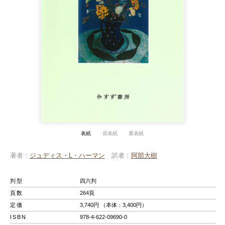
表紙
背表紙
裏表紙
著者
ジュディス・L・ハーマン
訳者
阿部大樹
判型
四六判
頁数
264頁
定価
3,740円 （本体：3,400円）
ISBN
978-4-622-09690-0