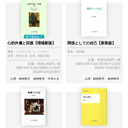
心的外傷と回復【増補新版】
関係としての自己【新装版】
著者：
ジュディス・L・ハーマン
著者：
木村敏
訳者：
中井久夫
訳者：
阿部大樹
定価：本体3,600円＋税
ISBN 978-4-622-08730-4 C1011
定価：本体5,400円＋税
2018年7月9日発行
ISBN 978-4-622-09650-4 C3047
2023年10月2日発行
心理・精神医学
精神医学
中井久夫
心理・精神医学
精神医学