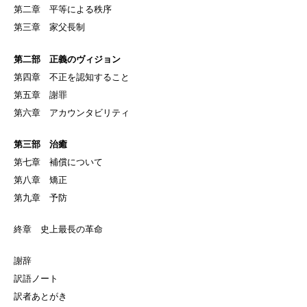
第二章 平等による秩序
第三章 家父長制
第二部 正義のヴィジョン
第四章 不正を認知すること
第五章 謝罪
第六章 アカウンタビリティ
第三部 治癒
第七章 補償について
第八章 矯正
第九章 予防
終章 史上最長の革命
謝辞
訳語ノート
訳者あとがき