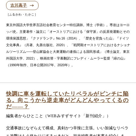
古川高子
ふるかわ・たかこ
東京外国語大学世界言語社会教育センター特任講師。博士（学術）。専攻はヨーロ
ッパ史。主要著作・論文に「オーストリアにおける「保守派」の反原発運動とその
環境保護思想」『クァドランテ』No.16（2014）、「歴史を背負った山」『ドイツ
文化事典』（共著、丸善出版社、2020）、「戦間期オーストリアにおけるナショナ
ルツーリズム――登山家協会と大衆運動の連係による国民形成」（博士論文、東京
外国語大学、2022）、映画吹替・字幕翻訳にフレディ・ムーラー監督『緑の山』
（1990年制作、日本公開2017年、2020年）。
快調に車を運転していたリベラルがピンチに陥
る。向こうから逆走車がどんどんやってくるの
だ――？
編集者からひとこと（WEBみすずサイト「新刊紹介」）
交通事故になぞらえて構成、真剣かつ辛辣に主張。いい加減なリベラ
ル攻撃はもう終わりにするべきだと。担当編集者が本書を紹介しま