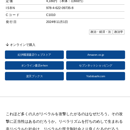
定価
4,180円 （本体：3,800円）
ISBN
978-4-622-09735-8
Cコード
C1010
発行日
2024年11月1日
政治・経済・法
政治学
オンラインで購入
紀伊國屋書店ウェブストア
Amazon.co.jp
オンライン書店e-hon
セブンネットショッピング
楽天ブックス
Yodobashi.com
これほど多くの人がリベラルを攻撃したがるのはなぜだろう。その攻
撃に正当性はあるのだろうか。リベラリズムを打ちのめして生まれる
非リベラルな社会は、リベラルな民主制社会より良くなるのだろう