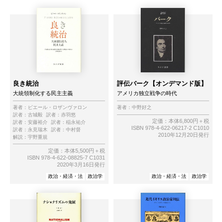
良き統治
評伝バーク【オンデマンド版】
大統領制化する民主主義
アメリカ独立戦争の時代
著者：
ピエール・ロザンヴァロン
著者：
中野好之
訳者：
古城毅
訳者：
赤羽悠
定価：本体6,800円＋税
訳者：
安藤裕介
訳者：
稲永祐介
ISBN 978-4-622-06217-2 C1010
訳者：
永見瑞木
訳者：
中村督
2010年12月20日発行
解説：
宇野重規
定価：本体5,500円＋税
ISBN 978-4-622-08825-7 C1031
2020年3月16日発行
政治・経済・法
政治学
政治・経済・法
政治学