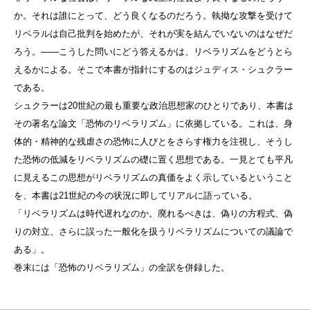
か。それは誰にとって、どう良くなるのだろう。執拗な攻撃を受けて
リベラルは自己批判を始めたが、それが実を結んでいないのはなぜだ
ろう。――こうした問いにどう答えるかは、リベラリズムをどうとら
えるかによる。そこで本書が指針にするのはジュディス・シュクラー
である。
シュクラーは20世紀の最も重要な政治思想家のひとりであり、本書は
その著名な論文「恐怖のリベラリズム」に依拠している。これは、身
体的・精神的な残虐さの恐怖に人びとをさらす権力を注視し、そうし
た恐怖の低減をリベラリズムの礎に置く思想である。一見とても平凡
に見えるこの思想がリベラリズムの真価をよく示しているということ
を、本書は21世紀の今の状況に即してリアルに語っている。
「リベラリズムは時代遅れなのか。廃れるべきは、偽りの方程式、偽
りの対立、さらに誤った一般化を扱うリベラリズムについての議論で
ある」。
巻末には「恐怖のリベラリズム」の全訳を併録した。