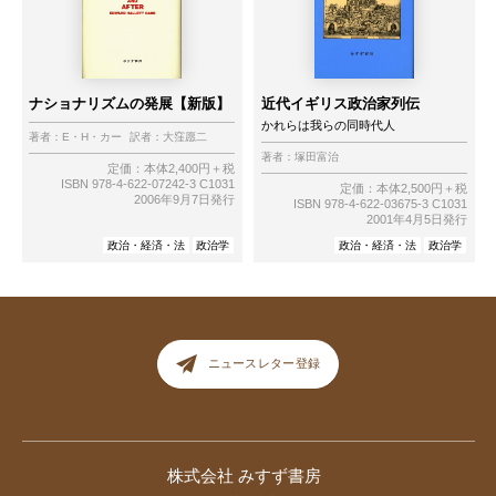
ナショナリズムの発展【新版】
近代イギリス政治家列伝
かれらは我らの同時代人
著者：
E・H・カー
訳者：
大窪愿二
著者：
塚田富治
定価：本体2,400円＋税
ISBN 978-4-622-07242-3 C1031
定価：本体2,500円＋税
2006年9月7日発行
ISBN 978-4-622-03675-3 C1031
2001年4月5日発行
政治・経済・法
政治学
政治・経済・法
政治学
ニュースレター登録
株式会社 みすず書房