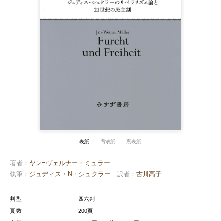
表紙
背表紙
裏表紙
著者
ヤン=ヴェルナー・ミュラー
執筆
ジュディス・N・シュクラー
訳者
古川高子
判型
四六判
頁数
200頁