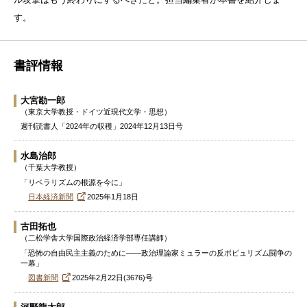
す。
書評情報
大宮勘一郎
（東京大学教授・ドイツ近現代文学・思想）
週刊読書人「2024年の収穫」2024年12月13日号
水島治郎
（千葉大学教授）
「リベラリズムの根源を今に」
日本経済新聞
2025年1月18日
古田拓也
（二松学舎大学国際政治経済学部専任講師）
「恐怖の自由民主主義のために――政治理論家ミュラーの反ポピュリズム闘争の
一幕」
図書新聞
2025年2月22日(3676)号