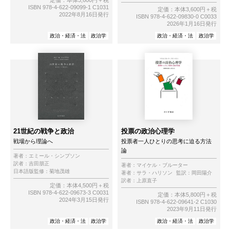
ISBN 978-4-622-09099-1 C1031
定価：本体3,600円＋税
2022年8月16日発行
ISBN 978-4-622-09830-0 C0033
2026年1月16日発行
政治・経済・法
政治学
政治・経済・法
政治学
21世紀の戦争と政治
投票の政治心理学
戦場から理論へ
投票者一人ひとりの思考に迫る方法
論
著者：
エミール・シンプソン
訳者：
吉田朋正
著者：
マイケル・ブルーター
日本語版監修：
菊地茂雄
著者：
サラ・ハリソン
監訳：
岡田陽介
訳者：
上原直子
定価：本体4,500円＋税
ISBN 978-4-622-09673-3 C0031
定価：本体5,800円＋税
2024年3月15日発行
ISBN 978-4-622-09641-2 C1030
2023年9月11日発行
政治・経済・法
政治学
政治・経済・法
政治学