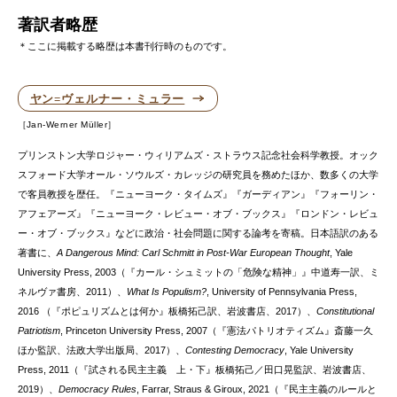
著訳者略歴
＊ここに掲載する略歴は本書刊行時のものです。
ヤン=ヴェルナー・ミュラー
Jan-Werner Müller
プリンストン大学ロジャー・ウィリアムズ・ストラウス記念社会科学教授。オック
スフォード大学オール・ソウルズ・カレッジの研究員を務めたほか、数多くの大学
で客員教授を歴任。『ニューヨーク・タイムズ』『ガーディアン』『フォーリン・
アフェアーズ』『ニューヨーク・レビュー・オブ・ブックス』『ロンドン・レビュ
ー・オブ・ブックス』などに政治・社会問題に関する論考を寄稿。日本語訳のある
著書に、
A Dangerous Mind: Carl Schmitt in Post-War European Thought
, Yale
University Press, 2003（『カール・シュミットの「危険な精神」』中道寿一訳、ミ
ネルヴァ書房、2011）、
What Is Populism?
, University of Pennsylvania Press,
2016 （『ポピュリズムとは何か』板橋拓己訳、岩波書店、2017）、
Constitutional
Patriotism
, Princeton University Press, 2007（『憲法パトリオティズム』斎藤一久
ほか監訳、法政大学出版局、2017）、
Contesting Democracy
, Yale University
Press, 2011（『試される民主主義 上・下』板橋拓己／田口晃監訳、岩波書店、
2019）、
Democracy Rules
, Farrar, Straus & Giroux, 2021（『民主主義のルールと