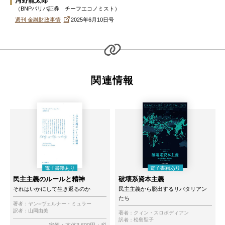
河野龍太郎
（BNPパリバ証券 チーフエコノミスト）
週刊 金融財政事情
2025年6月10日号
関連情報
民主主義のルールと精神
破壊系資本主義
それはいかにして生き返るのか
民主主義から脱出するリバタリアン
たち
著者：
ヤン=ヴェルナー・ミュラー
訳者：
山岡由美
著者：
クィン・スロボディアン
訳者：
松島聖子
定価：本体3,600円＋税