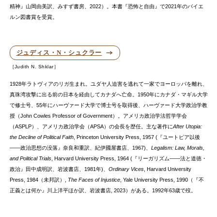
精神』山岡由美訳、みすず書房、2022）。本書『恐怖と自由』で2021年のバイエ
ルン図書賞を受賞。
ジュディス・N・シュクラー
Judith N. Shklar
1928年ラトヴィアのリガ生まれ。ユダヤ人迫害を逃れて一家でヨーロッパを離れ、
真珠湾攻撃に出る前の日本を経由してカナダへ亡命。1950年にカナダ・マギル大学
で修士号、55年にハーヴァード大学で博士号を取得後、ハーヴァード大学政治学教
授（John Cowles Professor of Government）。アメリカ政治学法哲学学会
（ASPLP）、アメリカ政治学会（APSA）の会長を歴任。主な著作に
After Utopia:
the Decline of Political Faith
, Princeton University Press, 1957 (『ユートピア以後
――政治思想の没落』奈良和重訳、紀伊國屋書店、1967)、
Legalism: Law, Morals,
and Political Trials
, Harvard University Press, 1964 (『リーガリズム――法と道徳・
政治』田中成明訳、岩波書店、1981年)、
Ordinary Vices
, Harvard University
Press, 1984（未邦訳）,
The Faces of Injustice
, Yale University Press, 1990（『不
正義とは何か』川上洋平ほか訳、岩波書店, 2023）がある。1992年63歳で歿。