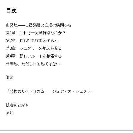
目次
出発地――自己満足と自虐の狭間から
第1章 これは一方通行路なのか？
第2章 むち打ち症をわずらう
第3章 シュクラーの地図を見る
第4章 新しいルートを検索する
到着地、ただし目的地ではない
謝辞
「恐怖のリベラリズム」 ジュディス・シュクラー
訳者あとがき
原注