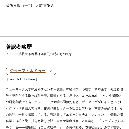
参考文献（一部）と読書案内
著訳者略歴
＊ここに掲載する略歴は本書刊行時のものです。
ジョセフ・ルドゥー
Joseph E. LeDoux
ニューヨーク大学神経科学センター教授。神経科学、心理学、精神医学、発達心理
学を専門とする脳神経科学者。情動を司る「扁桃体（amygdara）」という脳部位
の研究業績で有名。ニューヨーク大学の同僚たちと、ザ・アミグダロイズというロ
ックバンドを組んでおり、作詞作曲とギターを担当している。本書の献辞には、そ
の歌詞の一部を掲載している。邦訳書に『エモーショナル・ブレイン――情動の脳
科学』（松本元・川村光毅ほか訳、東京大学出版会、2003年）、『シナプスが人格
をつくる――脳細胞から自己の総体へ』（森憲作監修、谷垣暁美訳、みすず書房、