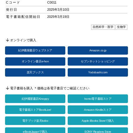
Cコード
C0011
発行日
2025年3月10日
電子書籍配信開始日
2025年3月19日
自然科学・医学
生物学
オンラインで購入
紀伊國屋書店ウェブストア
Amazon.co.jp
オンライン書店e-hon
セブンネットショッピング
楽天ブックス
Yodobashi.com
電子書籍を購入 ＊価格は各電子書店でご確認ください
紀伊國屋書店Kinoppy
honto電子書籍ストア
電子書籍ストアBookLive!
Amazon Kindleストア
電子ブック楽天kobo
Apple iBooks Storeで購入
eBookJapanで購入
SONY Readers Store