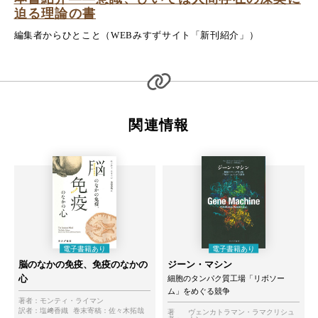
迫る理論の書
編集者からひとこと（WEBみすずサイト「新刊紹介」）
関連情報
脳のなかの免疫、免疫のなかの
ジーン・マシン
心
細胞のタンパク質工場「リボソー
ム」をめぐる競争
著者：
モンティ・ライマン
訳者：
塩﨑香織
巻末寄稿：
佐々木拓哉
著
ヴェンカトラマン・ラマクリシュ