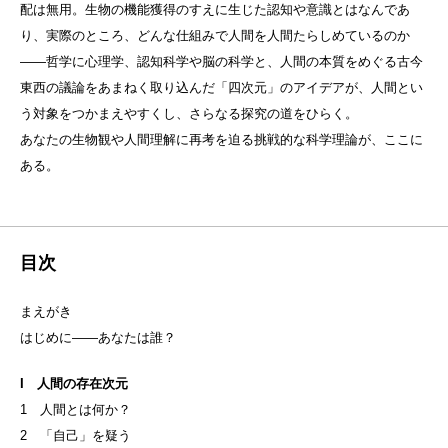
配は無用。生物の機能獲得のすえに生じた認知や意識とはなんであ
り、実際のところ、どんな仕組みで人間を人間たらしめているのか
――哲学に心理学、認知科学や脳の科学と、人間の本質をめぐる古今
東西の議論をあまねく取り込んだ「四次元」のアイデアが、人間とい
う対象をつかまえやすくし、さらなる探究の道をひらく。
あなたの生物観や人間理解に再考を迫る挑戦的な科学理論が、ここに
ある。
目次
まえがき
はじめに――あなたは誰？
I 人間の存在次元
1 人間とは何か？
2 「自己」を疑う