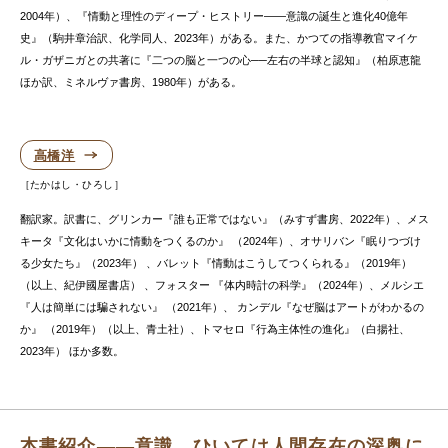
2004年）、『情動と理性のディープ・ヒストリー――意識の誕生と進化40億年
史』（駒井章治訳、化学同人、2023年）がある。また、かつての指導教官マイケ
ル・ガザニガとの共著に『二つの脳と一つの心──左右の半球と認知』（柏原恵龍
ほか訳、ミネルヴァ書房、1980年）がある。
高橋洋
たかはし・ひろし
翻訳家。訳書に、グリンカー『誰も正常ではない』（みすず書房、2022年）、メス
キータ『文化はいかに情動をつくるのか』 （2024年）、オサリバン『眠りつづけ
る少女たち』（2023年） 、バレット『情動はこうしてつくられる』（2019年）
（以上、紀伊國屋書店） 、フォスター 『体内時計の科学』（2024年）、メルシエ
『人は簡単には騙されない』 （2021年）、 カンデル『なぜ脳はアートがわかるの
か』 （2019年）（以上、青土社）、トマセロ『行為主体性の進化』（白揚社、
2023年） ほか多数。
本書紹介――意識、ひいては人間存在の深奥に