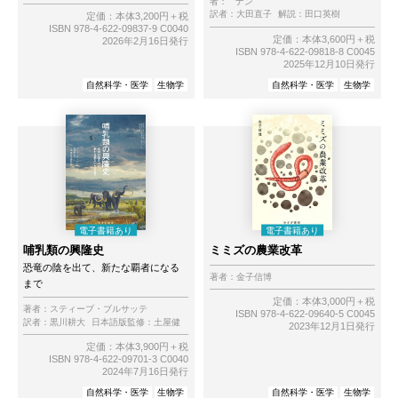
者：
ナン
訳者：
大田直子
解説：
田口英樹
定価：本体3,200円＋税
ISBN 978-4-622-09837-9 C0040
定価：本体3,600円＋税
2026年2月16日発行
ISBN 978-4-622-09818-8 C0045
2025年12月10日発行
自然科学・医学
生物学
自然科学・医学
生物学
哺乳類の興隆史
ミミズの農業改革
恐竜の陰を出て、新たな覇者になる
著者：
金子信博
まで
定価：本体3,000円＋税
著者：
スティーブ・ブルサッテ
ISBN 978-4-622-09640-5 C0045
訳者：
黒川耕大
日本語版監修：
土屋健
2023年12月1日発行
定価：本体3,900円＋税
ISBN 978-4-622-09701-3 C0040
2024年7月16日発行
自然科学・医学
生物学
自然科学・医学
生物学