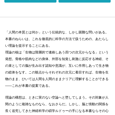
「人間の本質とは何か」という伝統的な、しかし困難な問いがある。
本書のねらいは、これを徹底的に科学の方法で扱うための、あたらし
い理論を提示することにある。
理論の核は「生物は階層的で連絡しあう四つの次元からなる」という
発想。骨格や筋肉などの身体、外部を知覚し刺激に反応する神経、そ
の束としての脳が生み出す認知や意識が、互いに作用しあって生き物
の総体をなす。この観点からそれぞれの次元に着目すれば、生物を生
物のまま、ひいては人間を人間のままクリアに理解することができる
――これが本書の提案である。
理論の構想は、ときに実のない空論へと堕してしまう。その対象が人
間のように複雑なものなら、なおさらだ。しかし、脳と情動の関係を
長く追究してきた神経科学の碩学ルドゥーの手になる本書ならその心