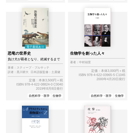
恐竜の世界史
生物学を創った人々
負け犬が覇者となり、絶滅するまで
著者：
中村禎里
著者：
スティーブ・ブルサッテ
定価：本体3,000円＋税
訳者：
黒川耕大
日本語版監修：
土屋健
ISBN 978-4-622-03965-5 C1045
2000年4月20日発行
定価：本体3,500円＋税
ISBN 978-4-622-08824-0 C0040
2019年8月8日発行
自然科学・医学
生物学
自然科学・医学
生物学