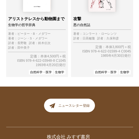
アリストテレスから動物園まで
攻撃
生物学の哲学辞典
悪の自然誌
著者：
ピーター・B・メダワー
著者：
コンラート・ローレンツ
著者：
ジーン・S・メダワー
訳者：
日高敏隆
訳者：
久保和彦
訳者：
長野敬
訳者：
鈴木伝次
定価：本体3,800円＋税
訳者：
田中美子
ISBN 978-4-622-01599-4 C0045
1985年4月30日発行
定価：本体4,500円＋税
ISBN 978-4-622-03948-8 C1045
1993年4月20日発行
自然科学・医学
生物学
自然科学・医学
生物学
ニュースレター登録
株式会社 みすず書房