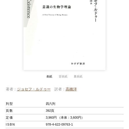
表紙
背表紙
裏表紙
著者
ジョセフ・ルドゥー
訳者
高橋洋
判型
四六判
頁数
392頁
定価
3,960円 （本体：3,600円）
ISBN
978-4-622-09763-1