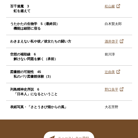
百千連魔 3
松山巖
虹を越えて
うたかたの生物学 5（最終回）
白木賢太郎
機能は細部に宿る
わきまえない私や彼／彼女たちの闘い方
酒井啓子
空想の補助線 6
前川淳
解けない問題を解く（承前）
図書館の可能性 45
辻由美
私のパリ図書館体験（3）
列島精神史序説 6
野口良平
「日本人」になるということ
表紙写真・「さとうきび畑からの風」
大石芳野