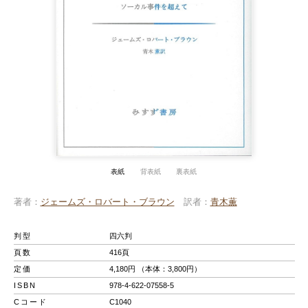
表紙
背表紙
裏表紙
著者
ジェームズ・ロバート・ブラウン
訳者
青木薫
判型
四六判
頁数
416頁
定価
4,180円 （本体：3,800円）
ISBN
978-4-622-07558-5
Cコード
C1040