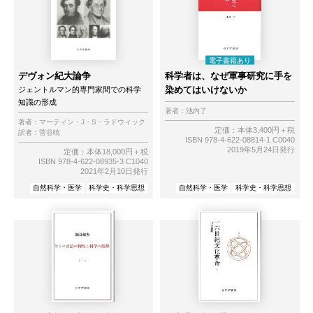
デヴォン紀大論争
科学者は、なぜ軍事研究に手を
染めてはいけないか
ジェントルマン的専門家間での科学
知識の形成
著者：
池内了
著者：
マーティン・J・S・ラドウィック
定価：本体3,400円＋税
訳者：
菅谷暁
ISBN 978-4-622-08814-1 C0040
2019年5月24日発行
定価：本体18,000円＋税
ISBN 978-4-622-08935-3 C1040
2021年2月10日発行
自然科学・医学
科学史・科学思想
自然科学・医学
科学史・科学思想