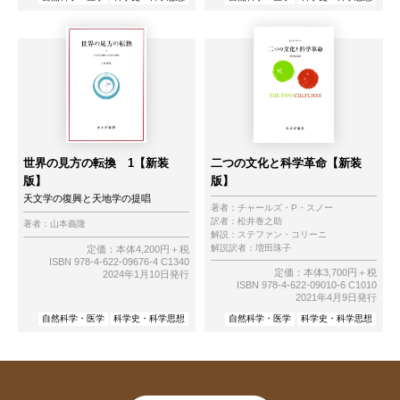
世界の見方の転換 1【新装
二つの文化と科学革命【新装
版】
版】
天文学の復興と天地学の提唱
著者：
チャールズ・P・スノー
訳者：
松井巻之助
著者：
山本義隆
解説：
ステファン・コリーニ
解説訳者：
増田珠子
定価：本体4,200円＋税
ISBN 978-4-622-09676-4 C1340
定価：本体3,700円＋税
2024年1月10日発行
ISBN 978-4-622-09010-6 C1010
2021年4月9日発行
自然科学・医学
科学史・科学思想
自然科学・医学
科学史・科学思想