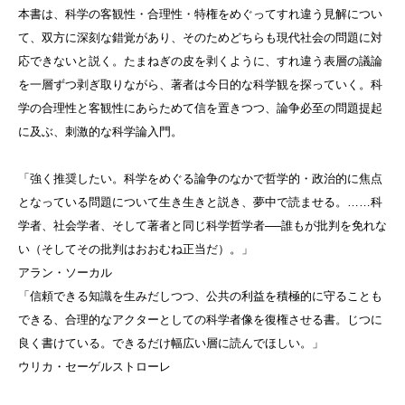
本書は、科学の客観性・合理性・特権をめぐってすれ違う見解につい
て、双方に深刻な錯覚があり、そのためどちらも現代社会の問題に対
応できないと説く。たまねぎの皮を剥くように、すれ違う表層の議論
を一層ずつ剥ぎ取りながら、著者は今日的な科学観を探っていく。科
学の合理性と客観性にあらためて信を置きつつ、論争必至の問題提起
に及ぶ、刺激的な科学論入門。
「強く推奨したい。科学をめぐる論争のなかで哲学的・政治的に焦点
となっている問題について生き生きと説き、夢中で読ませる。……科
学者、社会学者、そして著者と同じ科学哲学者──誰もが批判を免れな
い（そしてその批判はおおむね正当だ）。」
アラン・ソーカル
「信頼できる知識を生みだしつつ、公共の利益を積極的に守ることも
できる、合理的なアクターとしての科学者像を復権させる書。じつに
良く書けている。できるだけ幅広い層に読んでほしい。」
ウリカ・セーゲルストローレ