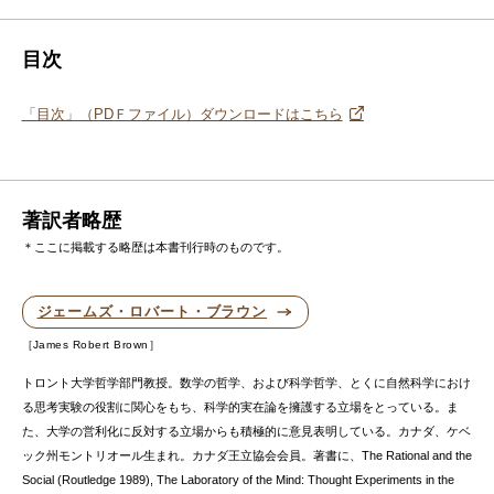
目次
「目次」（PDＦファイル）ダウンロードはこちら
著訳者略歴
＊ここに掲載する略歴は本書刊行時のものです。
ジェームズ・ロバート・ブラウン
James Robert Brown
トロント大学哲学部門教授。数学の哲学、および科学哲学、とくに自然科学におけ
る思考実験の役割に関心をもち、科学的実在論を擁護する立場をとっている。ま
た、大学の営利化に反対する立場からも積極的に意見表明している。カナダ、ケベ
ック州モントリオール生まれ。カナダ王立協会会員。著書に、The Rational and the
Social (Routledge 1989), The Laboratory of the Mind: Thought Experiments in the