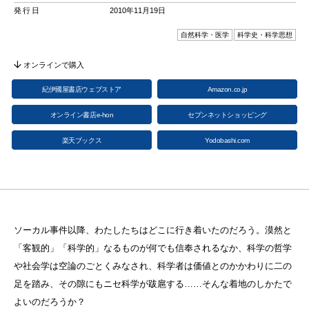
発行日
2010年11月19日
自然科学・医学
科学史・科学思想
オンラインで購入
紀伊國屋書店ウェブストア
Amazon.co.jp
オンライン書店e-hon
セブンネットショッピング
楽天ブックス
Yodobashi.com
ソーカル事件以降、わたしたちはどこに行き着いたのだろう。漠然と
「客観的」「科学的」なるものが何でも信奉されるなか、科学の哲学
や社会学は空論のごとくみなされ、科学者は価値とのかかわりに二の
足を踏み、その隙にもニセ科学が跋扈する……そんな着地のしかたで
よいのだろうか？