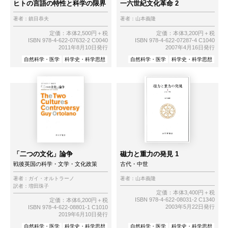
ヒトの言語の特性と科学の限界
一六世紀文化革命 2
著者：
鎮目恭夫
著者：
山本義隆
定価：本体2,500円＋税
定価：本体3,200円＋税
ISBN 978-4-622-07632-2 C0040
ISBN 978-4-622-07287-4 C1040
2011年8月10日発行
2007年4月16日発行
自然科学・医学
科学史・科学思想
自然科学・医学
科学史・科学思想
「二つの文化」論争
磁力と重力の発見 1
戦後英国の科学・文学・文化政策
古代・中世
著者：
ガイ・オルトラーノ
著者：
山本義隆
訳者：
増田珠子
定価：本体3,400円＋税
ISBN 978-4-622-08031-2 C1340
定価：本体6,200円＋税
2003年5月22日発行
ISBN 978-4-622-08801-1 C1010
2019年6月10日発行
自然科学・医学
科学史・科学思想
自然科学・医学
科学史・科学思想