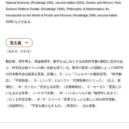
Natural Sciences (Routledge 1991, second edition 2010), Smoke and Mirrors: How
Science Reflects Reality (Routledge 1994), Philosophy of Mathematics: An
Introduction to the World of Proofs and Pictures (Routledge 1999, second edition
2008) などがある。
青木薫
あおき・かおる
翻訳家。理学博士。理論物理学、数学をはじめとする自然科学書の翻訳に定評があ
り、科学読み物ファンの厚い信頼を得ている。数学の普及への貢献によって2007年
の日本数学会出版賞を受賞。訳書に、S・シン『フェルマーの最終定理』『暗号解
読』『宇宙創成』、S・シン／E・エルンスト『代替医療のトリック』（以上、新
潮社）、M・ガッセン『完全なる証明』（文藝春秋社）、C・セーガン『悪霊にさ
いなまれる世界』（ハヤカワ文庫）、W・ハイゼンベルク他『物理学に生きて』
（ちくま学芸文庫）、R・P・クリース『世界でもっとも美しい10の科学実験』
（日経BP社）、『宇宙を織りなすもの』（草思社）、ほか多数。