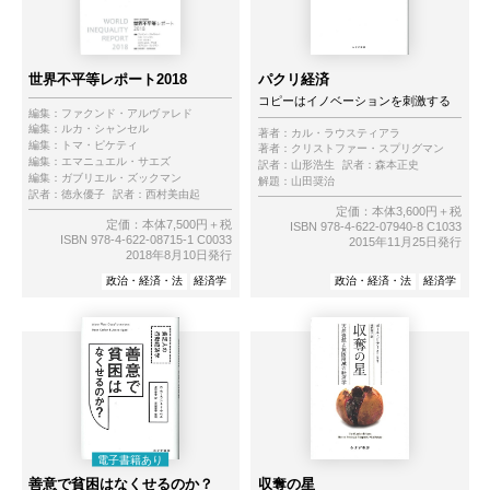
世界不平等レポート2018
パクリ経済
コピーはイノベーションを刺激する
編集：
ファクンド・アルヴァレド
編集：
ルカ・シャンセル
著者：
カル・ラウスティアラ
編集：
トマ・ピケティ
著者：
クリストファー・スプリグマン
編集：
エマニュエル・サエズ
訳者：
山形浩生
訳者：
森本正史
編集：
ガブリエル・ズックマン
解題：
山田奨治
訳者：
徳永優子
訳者：
西村美由起
定価：本体3,600円＋税
定価：本体7,500円＋税
ISBN 978-4-622-07940-8 C1033
ISBN 978-4-622-08715-1 C0033
2015年11月25日発行
2018年8月10日発行
政治・経済・法
経済学
政治・経済・法
経済学
善意で貧困はなくせるのか？
収奪の星