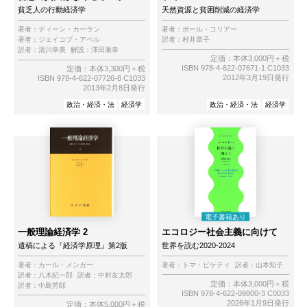
貧乏人の行動経済学
天然資源と貧困削減の経済学
著者：
ディーン・カーラン
著者：
ポール・コリアー
著者：
ジェイコブ・アペル
訳者：
村井章子
訳者：
清川幸美
解説：
澤田康幸
定価：本体3,000円＋税
ISBN 978-4-622-07671-1 C1033
定価：本体3,300円＋税
2012年3月19日発行
ISBN 978-4-622-07726-8 C1033
2013年2月8日発行
政治・経済・法
経済学
政治・経済・法
経済学
一般理論経済学 2
エコロジー社会主義に向けて
遺稿による『経済学原理』第2版
世界を読む2020-2024
著者：
カール・メンガー
著者：
トマ・ピケティ
訳者：
山本知子
訳者：
八木紀一郎
訳者：
中村友太郎
定価：本体3,000円＋税
訳者：
中島芳郎
ISBN 978-4-622-09800-3 C0033
2026年1月9日発行
定価：本体5,000円＋税