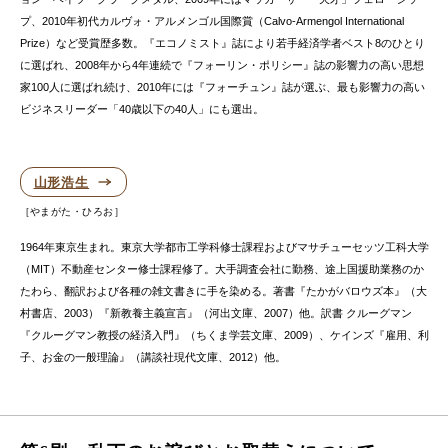
プ、2010年初代カルヴォ・アルメンゴル国際賞（Calvo-Armengol International
Prize）など受賞歴多数。『エコノミスト』誌により若手経済学者ベスト8のひとり
に選ばれ、2008年から4年連続で『フォーリン・ポリシー』誌の影響力の高い思想
家100人に選ばれ続け、2010年には『フォーチュン』誌が選ぶ、最も影響力の高い
ビジネスリーダー「40歳以下の40人」にも選出。
山形浩生
やまがた・ひろお
1964年東京生まれ。東京大学都市工学科修士課程およびマサチューセッツ工科大学
（MIT）不動産センター修士課程修了。大手調査会社に勤務、途上国援助業務のか
たわら、翻訳および各種の雑文書きに手を染める。著書『たかがバロウズ本』（大
村書店、2003）『新教養主義宣言』（河出文庫、2007）他。訳書 クルーグマン
『クルーグマン教授の経済入門』（ちくま学芸文庫、2009）、ケインズ『雇用、利
子、お金の一般理論』（講談社現代文庫、2012）他。