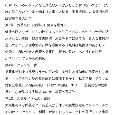
に食べているのか？／なぜ貧乏な人々は少ししか食べないのか？（だ
れも知らない？ 食べ物より大事）／結局、栄養摂取による貧困の罠
は実在するのか？
第3章 お手軽に（世界の）健康を増進？
健康の罠／なぜこれらの技術はもっと利用されないのか？（十分に活
用されない奇跡 健康改善願望 お金をドブに捨てる みんな政府が
悪いのか？）／健康追求行動を理解する（無料は無価値のあかし？
信仰？ 弱い信念と希望の必要性 新年の誓い あと押しか説得
か？）／ソファからの眺め
第4章 クラスで一番
需要供給戦争（需要ワラーの言い分 条件付き補助金の風変わりな歴
史 トップダウン型の教育政策は機能するか？ 私立学校 プラサム
対私立学校）／期待の呪い（幻のS字曲線 エリート主義的な学校制
度）／なぜ学校は失敗するのか／教育の再設計
第5章 スダルノさんの大家族
大家族の何が問題か？／貧乏人は子作りの意思決定をコントロールす
るのか？（セックス、制服、金持ちおじさん だれの選択？）／金融