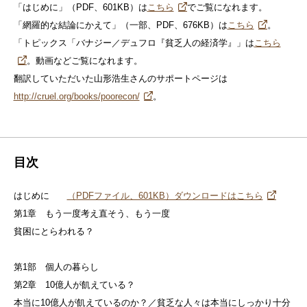
「はじめに」（PDF、601KB）は
こちら
でご覧になれます。
「網羅的な結論にかえて」（一部、PDF、676KB）は
こちら
。
「トピックス「バナジー／デュフロ『貧乏人の経済学』」は
こちら
。動画などご覧になれます。
翻訳していただいた山形浩生さんのサポートページは
http://cruel.org/books/poorecon/
。
目次
はじめに
（PDFファイル、601KB）ダウンロードはこちら
第1章 もう一度考え直そう、もう一度
貧困にとらわれる？
第1部 個人の暮らし
第2章 10億人が飢えている？
本当に10億人が飢えているのか？／貧乏な人々は本当にしっかり十分