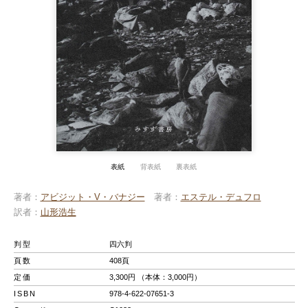
表紙
背表紙
裏表紙
著者
アビジット・V・バナジー
著者
エステル・デュフロ
訳者
山形浩生
判型
四六判
頁数
408頁
定価
3,300円 （本体：3,000円）
ISBN
978-4-622-07651-3