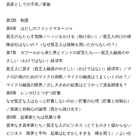
資産としての子供／家族
第2部 制度
第6章 はだしのファンドマネージャ
貧乏のもたらす危険／ヘッジをかける（助け合い）／貧乏人向けの保
険会社はないの？（なぜ貧乏人は保険を買いたがらないの？）
第7章 カブールから来た男とインドの宦官たち——貧乏人融資のや
さしい（わけではない）経済学
貧乏人に貸す（貧乏人融資のやさしい（わけではない）経済学）／マ
クロ計画のためのマイクロ洞察／マイクロ融資はうまくいくのか？／
マイクロ融資の限界／少し大きめの起業はどうやって資金調達を？
第8章 レンガひとつずつ貯蓄
なぜ貧乏な人はもっと貯蓄しないのか／貯蓄の心理（貯蓄と自制心）
／貧困と自制心の論理（罠から抜け出す）
第9章 起業家たちは気乗り薄
資本なき資本家たち／貧乏な人のビジネス（とても小さく儲からない
ビジネス 限界と平均 起業はむずかしすぎる 職を買う）／よい仕