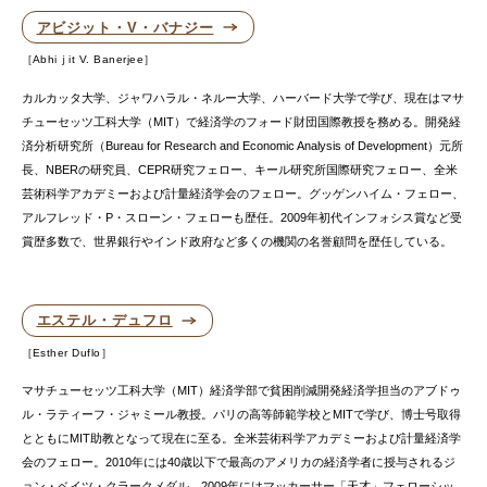
アビジット・V・バナジー
Abhiｊit V. Banerjee
カルカッタ大学、ジャワハラル・ネルー大学、ハーバード大学で学び、現在はマサ
チューセッツ工科大学（MIT）で経済学のフォード財団国際教授を務める。開発経
済分析研究所（Bureau for Research and Economic Analysis of Development）元所
長、NBERの研究員、CEPR研究フェロー、キール研究所国際研究フェロー、全米
芸術科学アカデミーおよび計量経済学会のフェロー。グッゲンハイム・フェロー、
アルフレッド・P・スローン・フェローも歴任。2009年初代インフォシス賞など受
賞歴多数で、世界銀行やインド政府など多くの機関の名誉顧問を歴任している。
エステル・デュフロ
Esther Duflo
マサチューセッツ工科大学（MIT）経済学部で貧困削減開発経済学担当のアブドゥ
ル・ラティーフ・ジャミール教授。パリの高等師範学校とMITで学び、博士号取得
とともにMIT助教となって現在に至る。全米芸術科学アカデミーおよび計量経済学
会のフェロー。2010年には40歳以下で最高のアメリカの経済学者に授与されるジ
ョン・ベイツ・クラークメダル、2009年にはマッカーサー「天才」フェローシッ