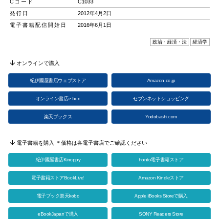
Cコード
C1033
発行日
2012年4月2日
電子書籍配信開始日
2016年6月1日
政治・経済・法
経済学
オンラインで購入
紀伊國屋書店ウェブストア
Amazon.co.jp
オンライン書店e-hon
セブンネットショッピング
楽天ブックス
Yodobashi.com
電子書籍を購入 ＊価格は各電子書店でご確認ください
紀伊國屋書店Kinoppy
honto電子書籍ストア
電子書籍ストアBookLive!
Amazon Kindleストア
電子ブック楽天kobo
Apple iBooks Storeで購入
eBookJapanで購入
SONY Readers Store