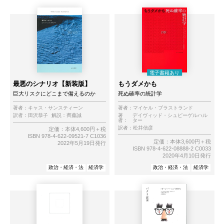
最悪のシナリオ【新装版】
もうダメかも
巨大リスクにどこまで備えるのか
死ぬ確率の統計学
著者：
キャス・サンスティーン
著者：
マイケル・ブラストランド
訳者：
田沢恭子
解説：
齊藤誠
著
デイヴィッド・シュピーゲルハル
者：
ター
訳者：
松井信彦
定価：本体4,600円＋税
ISBN 978-4-622-09521-7 C1036
定価：本体3,600円＋税
2022年5月19日発行
ISBN 978-4-622-08888-2 C0033
2020年4月10日発行
政治・経済・法
経済学
政治・経済・法
経済学