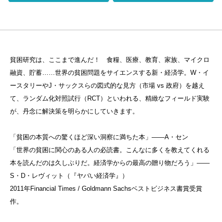
貧困研究は、ここまで進んだ！ 食糧、医療、教育、家族、マイクロ
融資、貯蓄……世界の貧困問題をサイエンスする新・経済学。W・イ
ースタリーやJ・サックスらの図式的な見方（市場 vs 政府）を越え
て、ランダム化対照試行（RCT）といわれる、精緻なフィールド実験
が、丹念に解決策を明らかにしていきます。
「貧困の本質への驚くほど深い洞察に満ちた本」——A・セン
「世界の貧困に関心のある人の必読書。こんなに多くを教えてくれる
本を読んだのは久しぶりだ。経済学からの最高の贈り物だろう」——
S・D・レヴィット（『ヤバい経済学』）
2011年Financial Times / Goldmann Sachsベストビジネス書賞受賞
作。