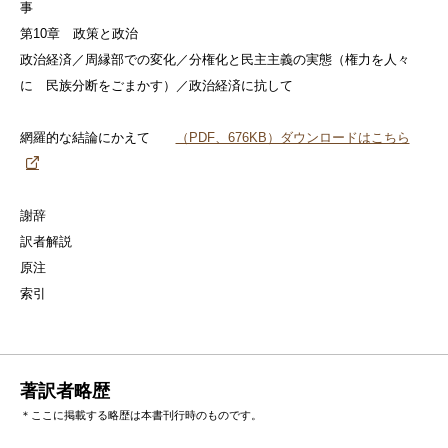
事
第10章 政策と政治
政治経済／周縁部での変化／分権化と民主主義の実態（権力を人々
に 民族分断をごまかす）／政治経済に抗して
網羅的な結論にかえて
（PDF、676KB）ダウンロードはこちら
謝辞
訳者解説
原注
索引
著訳者略歴
＊ここに掲載する略歴は本書刊行時のものです。