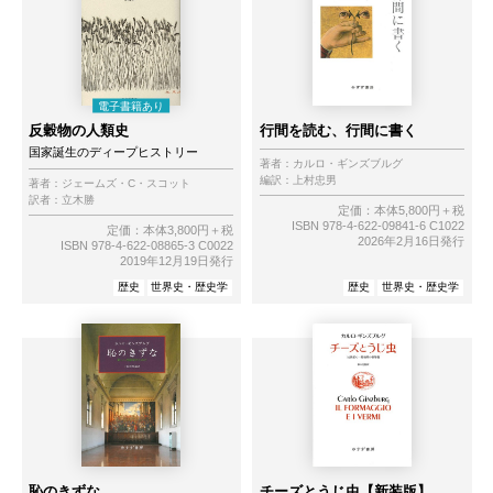
反穀物の人類史
行間を読む、行間に書く
国家誕生のディープヒストリー
著者：
カルロ・ギンズブルグ
編訳：
上村忠男
著者：
ジェームズ・C・スコット
訳者：
立木勝
定価：本体5,800円＋税
ISBN 978-4-622-09841-6 C1022
定価：本体3,800円＋税
2026年2月16日発行
ISBN 978-4-622-08865-3 C0022
2019年12月19日発行
歴史
世界史・歴史学
歴史
世界史・歴史学
恥のきずな
チーズとうじ虫【新装版】