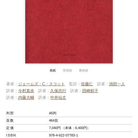
表紙
背表紙
裏表紙
著者
ジェームズ・C・スコット
監訳
佐藤仁
訳者
池田一人
訳者
今村真央
訳者
久保忠行
訳者
田崎郁子
訳者
内藤大輔
訳者
中井仙丈
判型
A5判
頁数
464頁
定価
7,040円 （本体：6,400円）
ISBN
978-4-622-07783-1