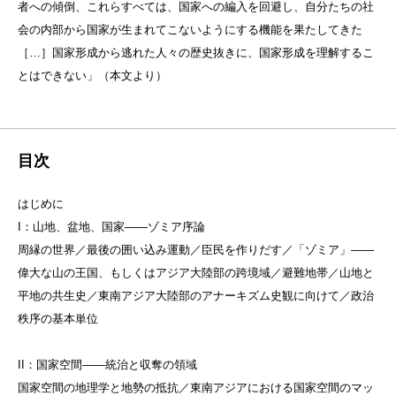
者への傾倒、これらすべては、国家への編入を回避し、自分たちの社
会の内部から国家が生まれてこないようにする機能を果たしてきた
［…］国家形成から逃れた人々の歴史抜きに、国家形成を理解するこ
とはできない」（本文より）
目次
はじめに
I：山地、盆地、国家——ゾミア序論
周縁の世界／最後の囲い込み運動／臣民を作りだす／「ゾミア」——
偉大な山の王国、もしくはアジア大陸部の跨境域／避難地帯／山地と
平地の共生史／東南アジア大陸部のアナーキズム史観に向けて／政治
秩序の基本単位
II：国家空間——統治と収奪の領域
国家空間の地理学と地勢の抵抗／東南アジアにおける国家空間のマッ