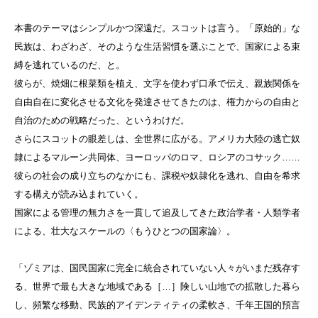
本書のテーマはシンプルかつ深遠だ。スコットは言う。「原始的」な
民族は、わざわざ、そのような生活習慣を選ぶことで、国家による束
縛を逃れているのだ、と。
彼らが、焼畑に根菜類を植え、文字を使わず口承で伝え、親族関係を
自由自在に変化させる文化を発達させてきたのは、権力からの自由と
自治のための戦略だった、というわけだ。
さらにスコットの眼差しは、全世界に広がる。アメリカ大陸の逃亡奴
隷によるマルーン共同体、ヨーロッパのロマ、ロシアのコサック……
彼らの社会の成り立ちのなかにも、課税や奴隷化を逃れ、自由を希求
する構えが読み込まれていく。
国家による管理の無力さを一貫して追及してきた政治学者・人類学者
による、壮大なスケールの〈もうひとつの国家論〉。
「ゾミアは、国民国家に完全に統合されていない人々がいまだ残存す
る、世界で最も大きな地域である［…］険しい山地での拡散した暮ら
し、頻繁な移動、民族的アイデンティティの柔軟さ、千年王国的預言