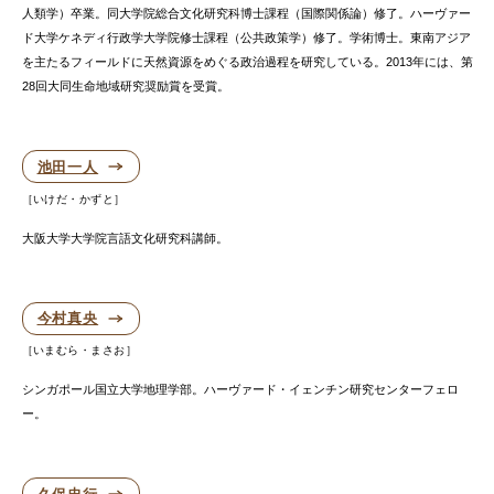
人類学）卒業。同大学院総合文化研究科博士課程（国際関係論）修了。ハーヴァー
ド大学ケネディ行政学大学院修士課程（公共政策学）修了。学術博士。東南アジア
を主たるフィールドに天然資源をめぐる政治過程を研究している。2013年には、第
28回大同生命地域研究奨励賞を受賞。
池田一人
いけだ・かずと
大阪大学大学院言語文化研究科講師。
今村真央
いまむら・まさお
シンガポール国立大学地理学部。ハーヴァード・イェンチン研究センターフェロ
ー。