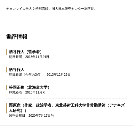
チェンマイ大学人文学部講師。同大日本研究センター副所長。
書評情報
柄谷行人
（哲学者）
朝日新聞
2013年11月24日
柄谷行人
朝日新聞（今年の3点）
2013年12月29日
笹岡正俊
（北海道大学）
林業経済
2015年11月号
栗原康
（作家、政治学者、東北芸術工科大学非常勤講師（アナキズ
ム研究））
週刊金曜日
2020年7月17日号