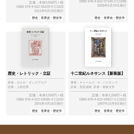
ISBN 978-4-622-07140-2 C1098
定価：本体9,500円＋税
2005年5月24日発行
ISBN 978-4-622-06229-5 C1020
2011年5月19日発行
歴史
世界史・歴史学
歴史
世界史・歴史学
歴史・レトリック・立証
十二世紀ルネサンス【新装版】
著者：
カルロ・ギンズブルグ
著者：
チャールズ・H・ハスキンズ
訳者：
上村忠男
訳者：
別宮貞徳
訳者：
朝倉文市
定価：本体3,500円＋税
定価：本体3,200円＋税
ISBN 978-4-622-03090-4 C1010
ISBN 978-4-622-04917-3 C1022
2001年4月16日発行
1997年10月9日発行
歴史
世界史・歴史学
歴史
世界史・歴史学