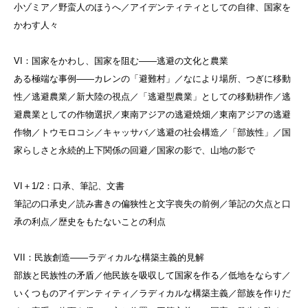
小ゾミア／野蛮人のほうへ／アイデンティティとしての自律、国家を
かわす人々
VI：国家をかわし、国家を阻む——逃避の文化と農業
ある極端な事例——カレンの「避難村」／なにより場所、つぎに移動
性／逃避農業／新大陸の視点／「逃避型農業」としての移動耕作／逃
避農業としての作物選択／東南アジアの逃避焼畑／東南アジアの逃避
作物／トウモロコシ／キャッサバ／逃避の社会構造／「部族性」／国
家らしさと永続的上下関係の回避／国家の影で、山地の影で
VI＋1/2：口承、筆記、文書
筆記の口承史／読み書きの偏狭性と文字喪失の前例／筆記の欠点と口
承の利点／歴史をもたないことの利点
VII：民族創造——ラディカルな構築主義的見解
部族と民族性の矛盾／他民族を吸収して国家を作る／低地をならす／
いくつものアイデンティティ／ラディカルな構築主義／部族を作りだ