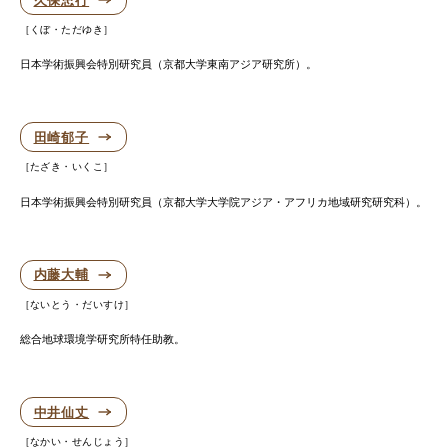
久保忠行
くぼ・ただゆき
日本学術振興会特別研究員（京都大学東南アジア研究所）。
田崎郁子
たざき・いくこ
日本学術振興会特別研究員（京都大学大学院アジア・アフリカ地域研究研究科）。
内藤大輔
ないとう・だいすけ
総合地球環境学研究所特任助教。
中井仙丈
なかい・せんじょう