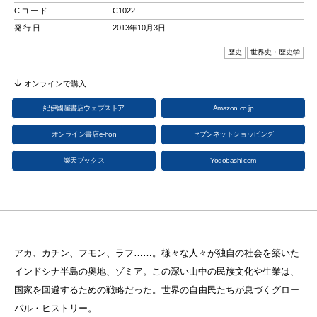
Cコード
C1022
発行日
2013年10月3日
歴史
世界史・歴史学
オンラインで購入
紀伊國屋書店ウェブストア
Amazon.co.jp
オンライン書店e-hon
セブンネットショッピング
楽天ブックス
Yodobashi.com
アカ、カチン、フモン、ラフ……。様々な人々が独自の社会を築いた
インドシナ半島の奥地、ゾミア。この深い山中の民族文化や生業は、
国家を回避するための戦略だった。世界の自由民たちが息づくグロー
バル・ヒストリー。