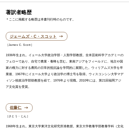
著訳者略歴
＊ここに掲載する略歴は本書刊行時のものです。
ジェームズ・C・スコット
James C. Scott
1936年生まれ。イェール大学政治学部・人類学部教授。全米芸術科学アカデミーの
フェローであり、自宅で農業・養蜂も営む。東南アジアをフィールドに、地主や国
家の権力に対する農民の日常的抵抗論を学問的に展開した。ウィリアムズ大学を卒
業後、1967年にイエール大学より政治学の博士号を取得。ウィスコンシン大学マデ
ィソン校政治学部助教授を経て、1976年より現職。2010年には、第21回福岡アジ
ア文化賞を受賞。
佐藤仁
さとう・じん
1968年生まれ。東京大学東洋文化研究所准教授。東京大学教養学部教養学科（文化