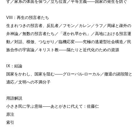
す／家系の体面を保つ／立ち位置／平等主義——国家の発生を防ぐ
VIII：再生の預言者たち
生まれつきの預言者、反乱者／フモン／カレン／ラフ／周縁と疎外の
弁神論／無数の預言者たち／「遅かれ早かれ」／高地における預言運
動／対話、模倣、つながり／臨機応変——究極の逃避型社会構造／民
族合作の宇宙論／キリスト教——隔たりと近代化のための資源
IX：結論
国家をかわし、国家を阻む——グローバル-ローカル／撤退の諸段階と
適応／文明への不満分子
用語解説
小さき民に学ぶ意味——あとがきに代えて：佐藤仁
原注
索引