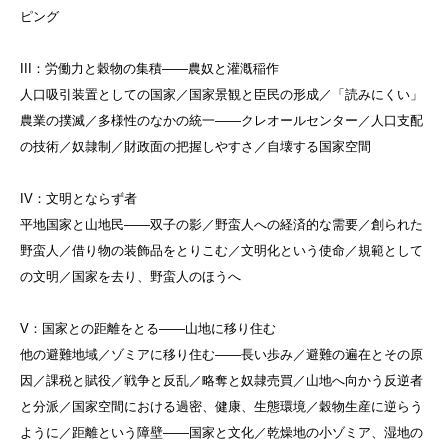
ピング
III：労働力と穀物の集積——農奴と灌漑稲作
人口吸引装置としての国家／国家景観と臣民の形成／「読みにくい」
農業の撲滅／多様性のなかの統一——クレオールセンター／人口支配
の技術／奴隷制／財政面の把握しやすさ／自壊する国家空間
IV：文明とならず者
平地国家と山地民——双子の影／野蛮人への経済的な需要／創られた
野蛮人／借り物の装飾品をとりこむ／文明化という使命／規範として
の文明／国家を去り、野蛮人のほうへ
V：国家との距離をとる——山地に移り住む
他の避難地域／ゾミアに移り住む——長い歩み／避難の遍在とその原
因／課税と賦役／戦争と反乱／略奪と奴隷売買／山地へ向かう反逆者
と分派／国家空間における過密、健康、生態環境／穀物生産に逆らう
ように／距離という障壁——国家と文化／乾燥地の小ゾミア、湿地の