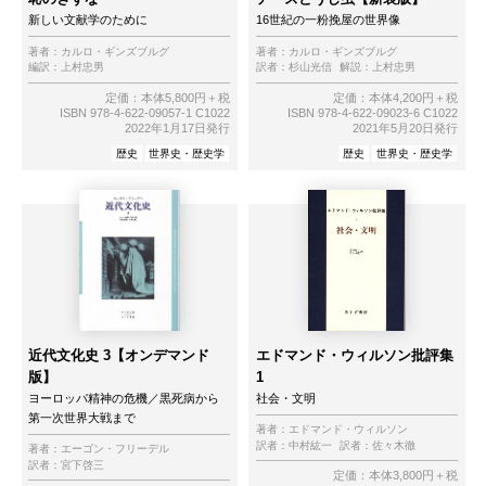
新しい文献学のために
16世紀の一粉挽屋の世界像
著者：
カルロ・ギンズブルグ
著者：
カルロ・ギンズブルグ
編訳：
上村忠男
訳者：
杉山光信
解説：
上村忠男
定価：本体5,800円＋税
定価：本体4,200円＋税
ISBN 978-4-622-09057-1 C1022
ISBN 978-4-622-09023-6 C1022
2022年1月17日発行
2021年5月20日発行
歴史
世界史・歴史学
歴史
世界史・歴史学
近代文化史 3【オンデマンド
エドマンド・ウィルソン批評集
版】
1
ヨーロッパ精神の危機／黒死病から
社会・文明
第一次世界大戦まで
著者：
エドマンド・ウィルソン
訳者：
中村紘一
訳者：
佐々木徹
著者：
エーゴン・フリーデル
訳者：
宮下啓三
定価：本体3,800円＋税