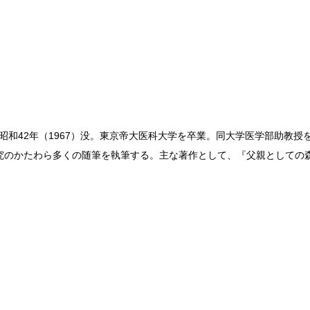
。昭和42年（1967）没。東京帝大医科大学を卒業。同大学医学部助教
究のかたわら多くの随筆を執筆する。主な著作として、『父親としての