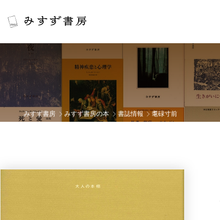
みすず書房
みすず書房の本
書誌情報
耄碌寸前