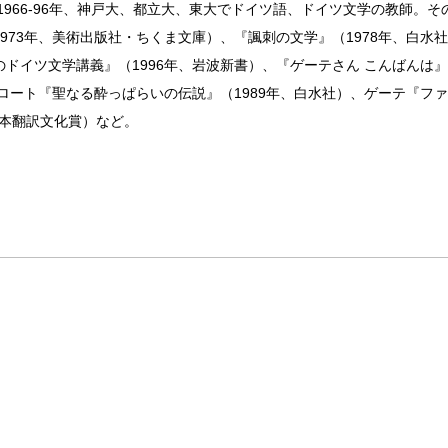
1966-96年、神戸大、都立大、東大でドイツ語、ドイツ文学の教師。
73年、美術出版社・ちくま文庫）、『諷刺の文学』（1978年、白水社
イツ文学講義』（1996年、岩波新書）、『ゲーテさん こんばんは』
ロート『聖なる酔っぱらいの伝説』（1989年、白水社）、ゲーテ『ファ
・日本翻訳文化賞）など。