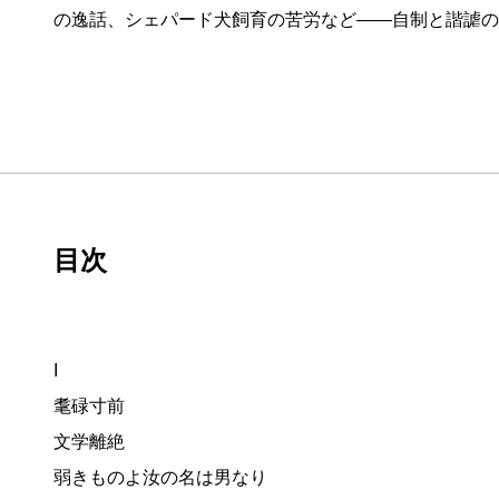
の逸話、シェパード犬飼育の苦労など——自制と諧謔の
目次
I
耄碌寸前
文学離絶
弱きものよ汝の名は男なり