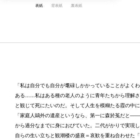
表紙
背表紙
裏表紙
「私は自分でも自分が耄碌しかかっていることがよくわ
ある……私はある種の老人のように青年たちから理解さ
と観じて死にたいのだ。そして人生を模糊たる霞の中に
「家庭人鷗外の遺産というなら、第一に森於菟だと——
から過分なまでに身におびていた。二代がかりで実現し
自らの生い立ちと観潮楼の盛衰＝哀歓を重ね合わせた「