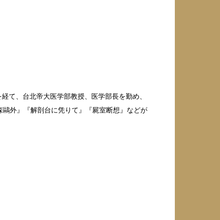
授を経て、台北帝大医学部教授、医学部長を勤め、
森鷗外』『解剖台に凭りて』『屍室断想』などが