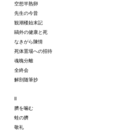
空想半熟卵
先生の今昔
観潮楼始末記
鷗外の健康と死
なきがら陳情
死体置場への招待
魂魄分離
全終会
解剖随筆抄
II
臍を噛む
蛙の臍
敬礼