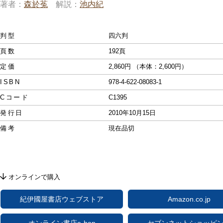
著者
森於菟
解説
池内紀
判型
四六判
頁数
192頁
定価
2,860円 （本体：2,600円）
ISBN
978-4-622-08083-1
Cコード
C1395
発行日
2010年10月15日
備考
現在品切
オンラインで購入
紀伊國屋書店ウェブストア
Amazon.co.jp