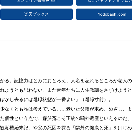
オンライン書店e-hon
セブンネットショッピ
楽天ブックス
Yodobashi.com
かる。記憶力はとみにおとろえ、人名を忘れるどころか老人の
れようとも思わない。また青年たちに人生教訓をさずけようと
ぼかし去るには耄碌状態が一番よい」（耄碌寸前）。
少なくとも私は考えている……老いた父親が求め、めざし、よ
た個性という点で、森於菟こそ正統の鷗外遺産といえるのだ」
観潮楼始末記」や父の死因を探る「鷗外の健康と死」をはじめ