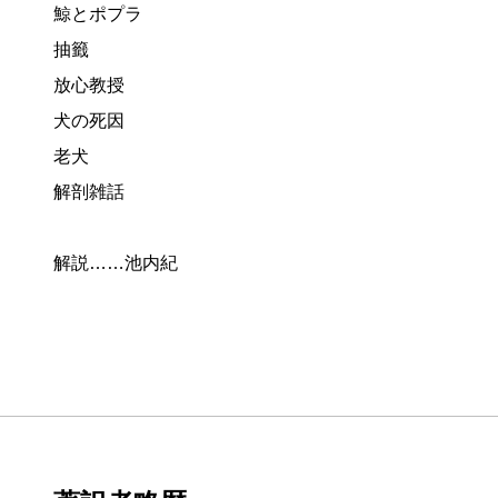
鯨とポプラ
抽籤
放心教授
犬の死因
老犬
解剖雑話
解説……池内紀