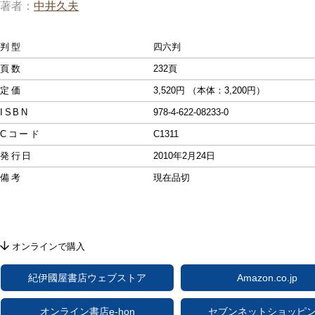
著者
中井久夫
判型
四六判
頁数
232頁
定価
3,520円 （本体：3,200円）
ISBN
978-4-622-08233-0
Cコード
C1311
発行日
2010年2月24日
備考
現在品切
オンラインで購入
紀伊國屋書店ウェブストア
Amazon.co.jp
オンライン書店e-hon
セブンネットショッピ