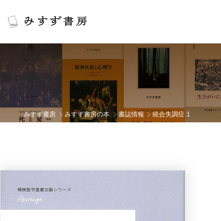
みすず書房
みすず書房の本
書誌情報
統合失調症 1