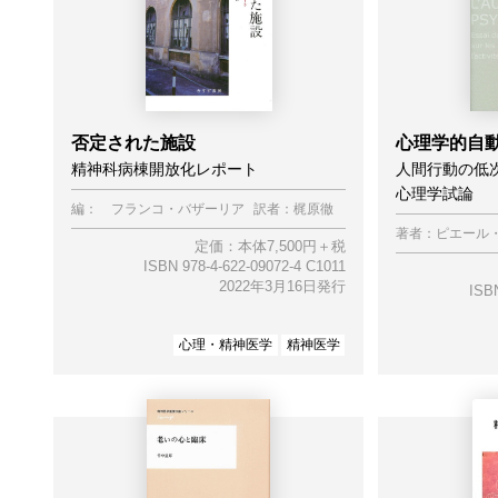
否定された施設
心理学的自
精神科病棟開放化レポート
人間行動の低
心理学試論
編：
フランコ・バザーリア
訳者：
梶原徹
著者：
ピエール
定価：本体7,500円＋税
ISBN 978-4-622-09072-4 C1011
2022年3月16日発行
ISBN
心理・精神医学
精神医学