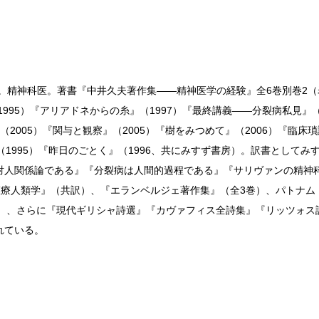
。精神科医。著書『中井久夫著作集——精神医学の経験』全6巻別巻2（岩
995）『アリアドネからの糸』（1997）『最終講義——分裂病私見』（
（2005）『関与と観察』（2005）『樹をみつめて』（2006）『臨床
』（1995）『昨日のごとく』（1996、共にみすず書房）。訳書とし
対人関係論である』『分裂病は人間的過程である』『サリヴァンの精神
医療人類学』（共訳）、『エランベルジェ著作集』（全3巻）、パトナ
訳）、さらに『現代ギリシャ詩選』『カヴァフィス全詩集』『リッツォ
れている。