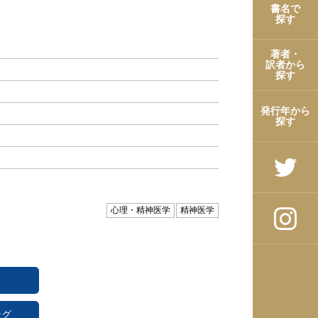
書名で
探す
著者・
訳者から
探す
発行年から
探す
心理・精神医学
精神医学
ング