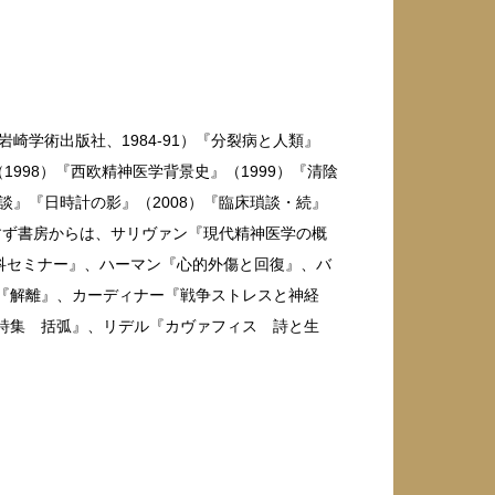
崎学術出版社、1984-91）『分裂病と人類』
1998）『西欧精神医学背景史』（1999）『清陰
瑣談』『日時計の影』（2008）『臨床瑣談・続』
てみすず書房からは、サリヴァン『現代精神医学の概
科セミナー』、ハーマン『心的外傷と回復』、バ
ム『解離』、カーディナー『戦争ストレスと神経
ス詩集 括弧』、リデル『カヴァフィス 詩と生