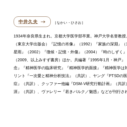
中井久夫
なかい・ひさお
1934年奈良県生まれ。京都大学医学部卒業。神戸大学名誉教授
（東京大学出版会）『記憶の肖像』（1992）『家族の深淵』（1
星雨』（2002）『徴候・記憶・外傷』（2004）『時のしずく』
（2009、以上みすず書房）ほか。共編著『1995年1月・神戸
念』『精神医学の臨床研究』『精神医学的面接』『精神医学は
リント『一次愛と精神分析技法』（共訳）、ヤング『PTSDの
症』（共訳）、クッファー他編『DSM-V研究行動計画』（共
涯』（共訳）、ヴァレリー『若きパルク／魅惑』などが刊行さ