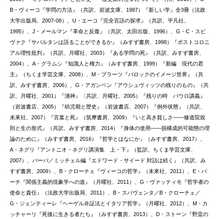
B・ヴィーコ『学問の方法』（共訳、岩波文庫、1987）『新しい学』全3冊（法政
大学出版局、2007-08）、U・エーコ『完全言語の探求』（共訳、平凡社、
1995）、J・メールマン『革命と反復』（共訳、太田出版、1996）、G・C・スピ
ヴァク『サバルタンは語ることができるか』（みすず書房、1998）『ポストコロニ
アル理性批判』（共訳、月曜社、2003）『ある学問の死』（共訳、みすず書房、
2004）、A・グラムシ『知識人と権力』（みすず書房、1999）『新編 現代の君
主』（ちくま学芸文庫、2008）、M・プラーツ『バロックのイメージ世界』（共
訳、みすず書房、2006）、G・アガンベン『アウシュヴィッツの残りのもの』（共
訳、月曜社、2001）『瀆神』〈共訳、月曜社、2005）『残りの時 パウロ講義』
（岩波書店、2005）『幼児期と歴史』（岩波書店、2007）『例外状態』（共訳、
未來社、2007）『言葉と死』（筑摩書房、2009）『いと高き貧しさ——修道院規
則と生の形式』（共訳、みすず書房、2014）『身体の使用——脱構成的可能態の理
論のために』（みすず書房、2016）『哲学とはなにか』（みすず書房、2017）、
A・ネグリ『アントニオ・ネグリ講演集 上・下』（監訳、ちくま学芸文庫、
2007）、バーバ／ミッチェル編『エドワード・サイード 対話は続く』（共訳、み
すず書房、2009）、B・クローチェ『ヴィーコの哲学』（未來社、2011）、E・パ
ーチ『関係主義的現象学への道』（月曜社、2011）、G・ヴァッティモ『哲学者の
使命と責任』（法政大学出版局、2011）、B・スパヴェンタ／B・クローチェ／
G・ジェンティーレ『ヘーゲル弁証法とイタリア哲学』（月曜社、2012）、M・カ
ッチャーリ『死後に生きる者たち』（みすず書房、2013）、D・ストーン『野蛮の