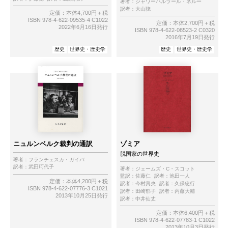
著者：
ジャワーハルラール・ネルー
訳者：
大山聰
定価：本体4,700円＋税
ISBN 978-4-622-09535-4 C1022
定価：本体2,700円＋税
2022年6月16日発行
ISBN 978-4-622-08523-2 C0320
2016年7月19日発行
歴史
世界史・歴史学
歴史
世界史・歴史学
ニュルンベルク裁判の通訳
ゾミア
脱国家の世界史
著者：
フランチェスカ・ガイバ
訳者：
武田珂代子
著者：
ジェームズ・C・スコット
監訳：
佐藤仁
訳者：
池田一人
定価：本体4,200円＋税
訳者：
今村真央
訳者：
久保忠行
ISBN 978-4-622-07776-3 C1021
訳者：
田崎郁子
訳者：
内藤大輔
2013年10月25日発行
訳者：
中井仙丈
定価：本体6,400円＋税
ISBN 978-4-622-07783-1 C1022
2013年10月3日発行