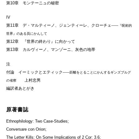
第10章 モンテーニュの秘密
IV
第11章 デ・マルティーノ、ジェンティーレ、クローチェ
――『呪術的
世界』のある頁にかんして
第12章 『世界の終わり』に向かって
第13章 カルヴィーノ、マンゾーニ、灰色の地帯
注
付論 イーミックとエティック
――距離をとることにかんするギンズブルグ
上村忠男
の省察
編訳者あとがき
原著書誌
Ethnophilology: Two Case-Studies;
Conversare con Orion;
The Letter Kills: On Some Implications of 2 Cor: 3.6;