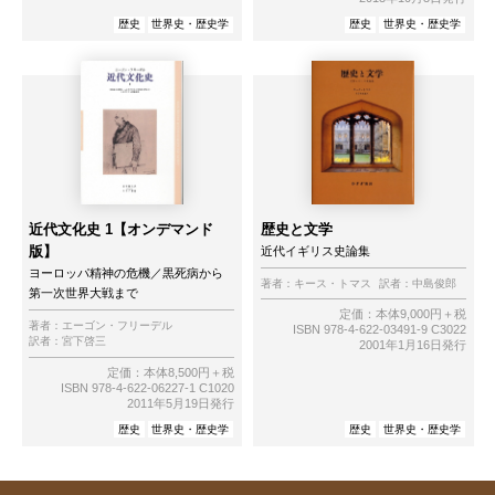
歴史
世界史・歴史学
歴史
世界史・歴史学
近代文化史 1【オンデマンド
歴史と文学
版】
近代イギリス史論集
ヨーロッパ精神の危機／黒死病から
著者：
キース・トマス
訳者：
中島俊郎
第一次世界大戦まで
定価：本体9,000円＋税
著者：
エーゴン・フリーデル
ISBN 978-4-622-03491-9 C3022
訳者：
宮下啓三
2001年1月16日発行
定価：本体8,500円＋税
ISBN 978-4-622-06227-1 C1020
2011年5月19日発行
歴史
世界史・歴史学
歴史
世界史・歴史学