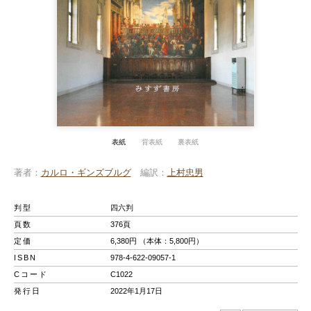
表紙
背表紙
裏表紙
著者
カルロ・ギンズブルグ
編訳
上村忠男
判型
四六判
頁数
376頁
定価
6,380円 （本体：5,800円）
ISBN
978-4-622-09057-1
Cコード
C1022
発行日
2022年1月17日