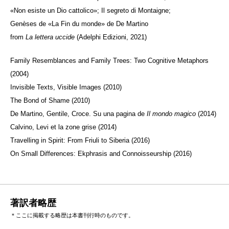
«Non esiste un Dio cattolico»; Il segreto di Montaigne;
Genèses de «La Fin du monde» de De Martino
from
La lettera uccide
(Adelphi Edizioni, 2021)
Family Resemblances and Family Trees: Two Cognitive Metaphors
(2004)
Invisible Texts, Visible Images (2010)
The Bond of Shame (2010)
De Martino, Gentile, Croce. Su una pagina de
Il mondo magico
(2014)
Calvino, Levi et la zone grise (2014)
Travelling in Spirit: From Friuli to Siberia (2016)
On Small Differences: Ekphrasis and Connoisseurship (2016)
著訳者略歴
＊ここに掲載する略歴は本書刊行時のものです。