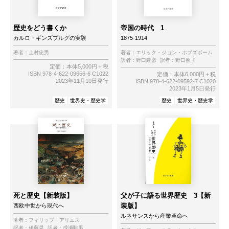
歴史をどう書くか
帝国の時代 1
カルロ・ギンズブルグの実験
1875-1914
著者：
上村忠男
著者：
エリック・ジョン・ホブズボーム
訳者：
野口建彦
訳者：
野口照子
定価：本体5,000円＋税
ISBN 978-4-622-09656-6 C1022
定価：本体6,000円＋税
2023年11月10日発行
ISBN 978-4-622-09592-7 C1020
2023年1月5日発行
歴史
世界史・歴史学
歴史
世界史・歴史学
死と歴史【新装版】
父が子に語る世界歴史 3【新
装版】
西欧中世から現代へ
ルネサンスから産業革命へ
著者：
フィリップ・アリエス
訳者：
伊藤晃
訳者：
成瀬駒男