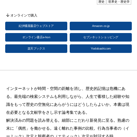
歴史
世界史・歴史学
オンラインで購入
紀伊國屋書店ウェブストア
Amazon.co.jp
オンライン書店e-hon
セブンネットショッピング
楽天ブックス
Yodobashi.com
インターネットが時間・空間の距離を消し、歴史的記憶は危機にあ
る。最先端の検索システムも利用しながら、人生で蓄積した経験や知
識をもって歴史の空無化にあらがうにはどうしたらよいか。本書は現
在必要となる文献学をさし示す論考集である。
解決済みの問題を読み替える。細部にこだわり新発見に至る。熟慮の
末に「偶然」を働かせる。遠く離れた事例の比較。行為当事者の（イ
ーミック）次元と観察者の（エティック）次元が対話する時。