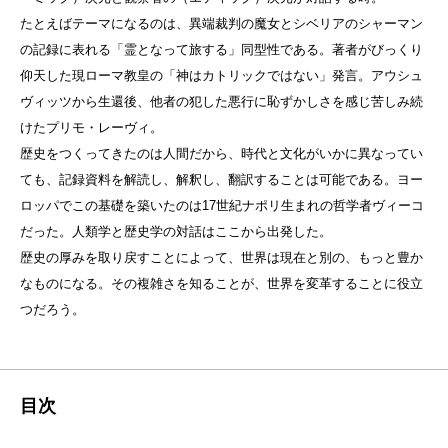
たとえばテーマになるのは、異端裁判の魔女とシベリアのシャーマン
の記録に表れる「霊となって旅する」同型性である。著者がびっくり
仰天した現ローマ教皇の「神はカトリックではない」発言。アウシュ
ヴィッツから生還後、他者の犯した悪行に恥ずかしさを感じ苦しみ続
けたプリモ・レーヴィ。
歴史をつくってきたのは人間だから、時代と文化がいかに異なってい
ても、記録資料を解読し、解釈し、翻訳することは可能である。ヨー
ロッパでこの基礎を築いたのは17世紀ナポリ生まれの哲学者ヴィーコ
だった。人類学と歴史学の対話はここから出発した。
歴史の厚みを取り戻すことによって、世界は現在と別の、もっと豊か
なものになる。その複雑さを知ることが、世界を変革することに役立
つだろう。
目次