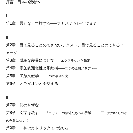
序言 日本の読者へ
I
第1章 霊となって旅する
――フリウリからシベリアまで
II
第2章 目で見ることのできないテクスト、目で見ることのできるイ
メージ
第3章 微細な差異について
――エクフラシスと鑑定
第4章 家族的類似性と系統樹
――二つの認知メタファー
第5章 民族文献学
――二つの事例研究
第6章 オライオンと会話する
III
第7章 恥のきずな
第8章 文字は殺す
――「コリントの信徒たちへの手紙 二」三・六のいくつか
の含意について
第9章 「神はカトリックではない」