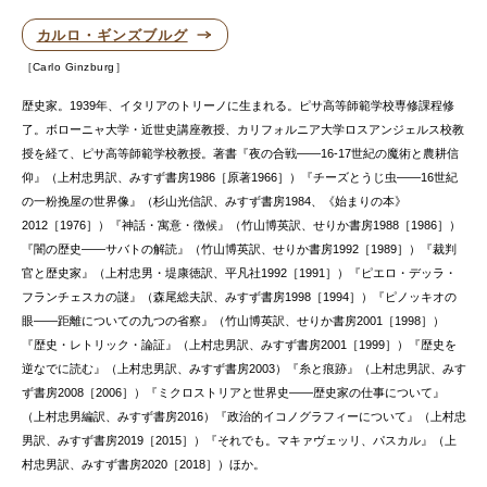
カルロ・ギンズブルグ
Carlo Ginzburg
歴史家。1939年、イタリアのトリーノに生まれる。ピサ高等師範学校専修課程修
了。ボローニャ大学・近世史講座教授、カリフォルニア大学ロスアンジェルス校教
授を経て、ピサ高等師範学校教授。著書『夜の合戦——16-17世紀の魔術と農耕信
仰』（上村忠男訳、みすず書房1986［原著1966］）『チーズとうじ虫——16世紀
の一粉挽屋の世界像』（杉山光信訳、みすず書房1984、《始まりの本》
2012［1976］）『神話・寓意・徴候』（竹山博英訳、せりか書房1988［1986］）
『闇の歴史——サバトの解読』（竹山博英訳、せりか書房1992［1989］）『裁判
官と歴史家』（上村忠男・堤康徳訳、平凡社1992［1991］）『ピエロ・デッラ・
フランチェスカの謎』（森尾総夫訳、みすず書房1998［1994］）『ピノッキオの
眼——距離についての九つの省察』（竹山博英訳、せりか書房2001［1998］）
『歴史・レトリック・論証』（上村忠男訳、みすず書房2001［1999］）『歴史を
逆なでに読む』（上村忠男訳、みすず書房2003）『糸と痕跡』（上村忠男訳、みす
ず書房2008［2006］）『ミクロストリアと世界史——歴史家の仕事について』
（上村忠男編訳、みすず書房2016）『政治的イコノグラフィーについて』（上村忠
男訳、みすず書房2019［2015］）『それでも。マキァヴェッリ、パスカル』（上
村忠男訳、みすず書房2020［2018］）ほか。