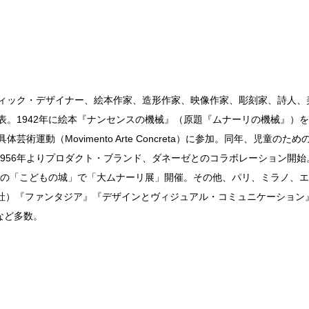
フィック・デザイナー、絵本作家、造形作家、映像作家、彫刻家、詩人
発表。1942年に絵本『ナンセンスの機械』（原題『ムナーリの機械』）
動（Movimento Arte Concreta）に参加。同年、児童のための新
956年よりプロダクト・ブランド、ダネーゼとのコラボレーション開始。
東京の「こどもの城」で「大ムナーリ展」開催。その他、パリ、ミラノ、エ
ド社）『ファンタジア』『デザインとヴィジュアル・コミュニケーション
など多数。