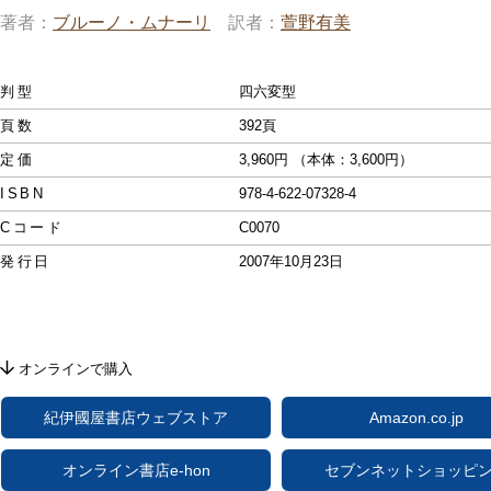
著者
ブルーノ・ムナーリ
訳者
萱野有美
判型
四六変型
頁数
392頁
定価
3,960円 （本体：3,600円）
ISBN
978-4-622-07328-4
Cコード
C0070
発行日
2007年10月23日
オンラインで購入
紀伊國屋書店ウェブストア
Amazon.co.jp
オンライン書店e-hon
セブンネットショッピ