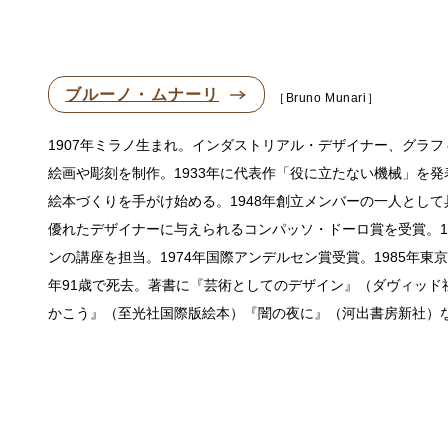
ブルーノ・ムナーリ
Bruno Munari
1907年ミラノ生まれ。インダストリアル・デザイナー、グラ
絵画や彫刻を制作。1933年に代表作「役に立たない機械」を
絵本づくりを手がけ始める。1948年創立メンバーの一人として具体芸術運
優れたデザイナーに与えられるコンパッソ・ドーロ賞を受賞。1
ンの講座を担当。1974年国際アンデルセン賞受賞。1985年
年91歳で死去。著書に『芸術としてのデザイン』（ダヴィッ
かこう』（至光社国際版絵本）『闇の夜に』（河出書房新社）