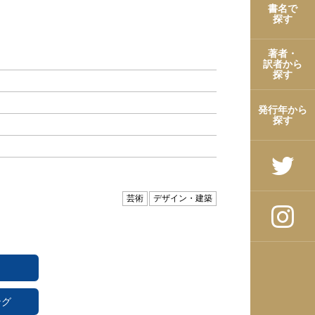
書名で
探す
著者・
訳者から
探す
発行年から
探す
芸術
デザイン・建築
ング