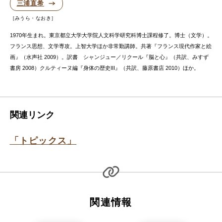
三浦直希
みうら・なおき
1970年生まれ。東京都立大学大学院人文科学研究科博士課程修了。博士（文学）。
フランス思想、文学専攻。上智大学ほか非常勤講師。共著『フランス現代作家と絵
画』（水声社 2009）。訳書 シャンジュー／リクール『脳と心』（共訳、みすず
書房 2008）クルティーヌ編『身体の歴史III』（共訳、藤原書店 2010）ほか。
関連リンク
「トピックス」
関連情報