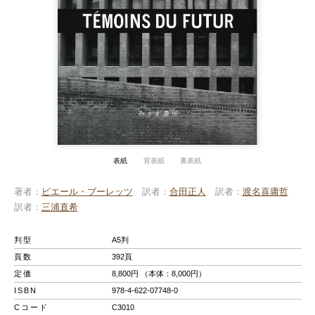
表紙
背表紙
裏表紙
著者
ピエール・ブーレッツ
訳者
合田正人
訳者
渡名喜庸哲
訳者
三浦直希
判型
A5判
頁数
392頁
定価
8,800円 （本体：8,000円）
ISBN
978-4-622-07748-0
Cコード
C3010