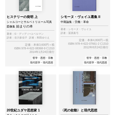
ヒステリーの発明 上
シモーヌ・ヴェイユ選集 II
シャルコーとサルペトリエール写真
中期論集：労働・革命
始まりの本
図像集
著者：
シモーヌ・ヴェイユ
訳者：
冨原眞弓
著者：
G・ディディ=ユベルマン
訳者：
谷川多佳子
訳者：
和田ゆりえ
定価：本体4,800円＋税
ISBN 978-4-622-07661-2 C1310
定価：本体3,600円＋税
2012年8月24日発行
ISBN 978-4-622-08368-9 C1310
2014年1月24日発行
哲学・思想・宗教
哲学・思想・宗教
現代哲学・現代思想
現代哲学・現代思想
20世紀ユダヤ思想家 1
〈死の欲動〉と現代思想