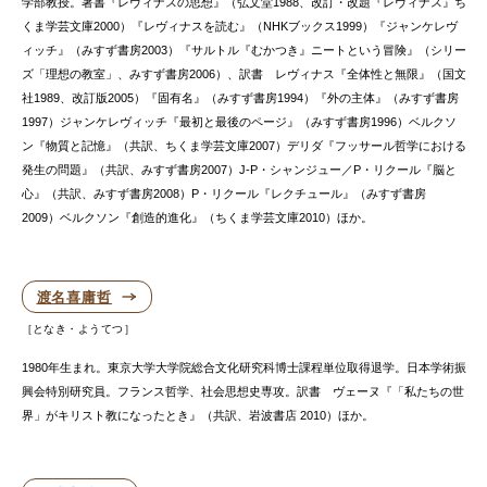
学部教授。著書『レヴィナスの思想』（弘文堂1988、改訂・改題『レヴィナス』ち
くま学芸文庫2000）『レヴィナスを読む』（NHKブックス1999）『ジャンケレヴ
ィッチ』（みすず書房2003）『サルトル『むかつき』ニートという冒険』（シリー
ズ「理想の教室」、みすず書房2006）、訳書 レヴィナス『全体性と無限』（国文
社1989、改訂版2005）『固有名』（みすず書房1994）『外の主体』（みすず書房
1997）ジャンケレヴィッチ『最初と最後のページ』（みすず書房1996）ベルクソ
ン『物質と記憶』（共訳、ちくま学芸文庫2007）デリダ『フッサール哲学における
発生の問題』（共訳、みすず書房2007）J-P・シャンジュー／P・リクール『脳と
心』（共訳、みすず書房2008）P・リクール『レクチュール』（みすず書房
2009）ベルクソン『創造的進化』（ちくま学芸文庫2010）ほか。
渡名喜庸哲
となき・ようてつ
1980年生まれ。東京大学大学院総合文化研究科博士課程単位取得退学。日本学術振
興会特別研究員。フランス哲学、社会思想史専攻。訳書 ヴェーヌ『「私たちの世
界」がキリスト教になったとき』（共訳、岩波書店 2010）ほか。