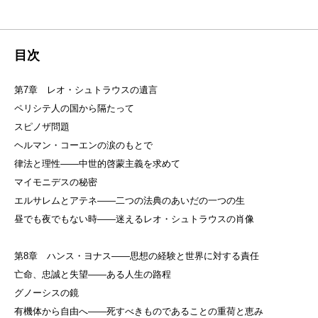
目次
第7章 レオ・シュトラウスの遺言
ペリシテ人の国から隔たって
スピノザ問題
ヘルマン・コーエンの涙のもとで
律法と理性——中世的啓蒙主義を求めて
マイモニデスの秘密
エルサレムとアテネ——二つの法典のあいだの一つの生
昼でも夜でもない時——迷えるレオ・シュトラウスの肖像
第8章 ハンス・ヨナス——思想の経験と世界に対する責任
亡命、忠誠と失望——ある人生の路程
グノーシスの鏡
有機体から自由へ——死すべきものであることの重荷と恵み