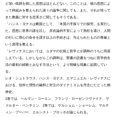
ど深い痕跡を残した思想はほとんどない。このことは、彼の思想によ
って枠組みを整えられた諸々の論争に関しても、また、それが培って
きた教義に対する忠実さに関してもそうである」
「ハンス・ヨナスは断固として、「本質の手探りでの探究」を実行し
た。思想に世界の謎を託し、存在論的不安によって熱狂を退け、人間
の行いに用心の命令を課す以上の手続きは、与えられたものの尊厳と
いう原理を教える」
「レヴィナスにおいては、ユダヤの伝統と哲学とが調和のうちに同居
しえている。しかしながらこの調和は、聖書の読書をつねに哲学的生
活の最初の経験とみなす方法という、より明確な現象に起因してい
る」
レオ・シュトラウス、ハンス・ヨナス、エマニュエル・レヴィナスに
おける、信仰と理性の融和と対立のダイナミズムを丹念にたどった精
神史。
1巻では、ヘルマン・コーエン、フランツ・ローゼンツヴァイク、ヴ
ァルター・ベンヤミン、2巻では、ゲルショム・ショーレム、マルテ
ィン・ブーバー、エルンスト・ブロッホが論じられる。