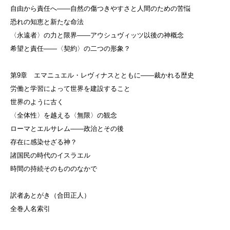
自由から責任へ——自然の傷つきやすさと人間のための苦悩
恐れの知恵と新たな命法
〈永遠者〉の力と限界——アウシュヴィッツ以後の神概念
希望と責任——〈契約〉の二つの形象？
第9章 エマニュエル・レヴィナスとともに——裁かれる歴史
労働と学習によって世界を建設すること
世界のように古く
〈全体性〉を越える〈無限〉の観念
ローマとエルサレム——政治とその後
存在に感染せざる神？
諸国民の時代のイスラエル
時間の持続そのもののなかで
訳者あとがき（合田正人）
全巻人名索引