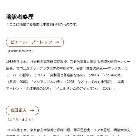
著訳者略歴
＊ここに掲載する略歴は本書刊行時のものです。
ピエール・ブーレッツ
Pierre Bouretz
1958年生まれ。社会科学高等研究院教授。宗教的事象に関する学際的研究センター
所長。専門はユダヤ・アラブ世界の中世哲学。著書『世界の約束──マックス・ウ
ェーバーの哲学』（1996）『共和国と普遍的なもの』（2000）『バベルの塔』
（共著、2003）『メシアニズムの光』（2008）など（いずれも未邦訳）。編書
アーレント『全体主義の起原』『イェルサレムのアイヒマン』（2002）。
合田正人
ごうだ・まさと
1957年生まれ。東京都立大学博士課程中退。西洋思想史、ユダヤ思想。明治大学文