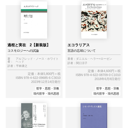
過程と実在 2【新装版】
エコラリアス
コスモロジーへの試論
言語の忘却について
著
アルフレッド・ノース・ホワイト
著者：
ダニエル・ヘラー=ローゼン
者：
ヘッド
訳者：
関口涼子
訳者：
平林康之
定価：本体4,600円＋税
定価：本体5,800円＋税
ISBN 978-4-622-08709-0 C1010
ISBN 978-4-622-09685-6 C3010
2018年6月8日発行
2023年12月14日発行
哲学・思想・宗教
哲学・思想・宗教
現代哲学・現代思想
現代哲学・現代思想