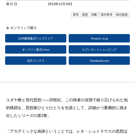
発行日
2013年11月19日
哲学・思想・宗教
現代哲学・現代思想
オンラインで購入
紀伊國屋書店ウェブストア
Amazon.co.jp
オンライン書店e-hon
セブンネットショッピング
楽天ブックス
Yodobashi.com
ユダヤ教と現代思想——20世紀、この両者の深淵で繰り広げられた知
的格闘を、思想家ひとりひとりを光源として、詳細かつ重層的に描き
出したシリーズの第3巻。
「アカデミックな痕跡ということでは、レオ・シュトラウスの思想ほ