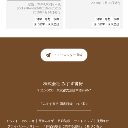
2009年11月20日発行
定価：本体4,000円＋税
ISBN 978-4-622-07510-3 C0010
2010年4月14日発行
哲学・思想・宗教
哲学・思想・宗教
現代哲学・現代思想
現代哲学・現代思想
ニュースレター登録
株式会社 みすず書房
〒113-0033 東京都文京区本郷2-20-7
「みすず書房 図書目録」のご案内
イベント
お知らせ
月刊みすず
目録請求
サイトマップ
使用条件
プライバシーポリシー
「特定商取引に関する法律」に基づく表示