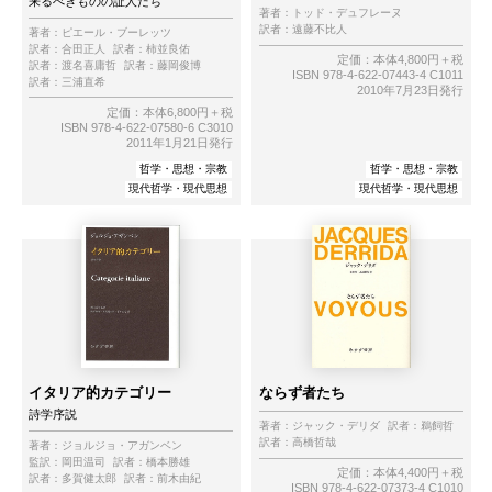
来るべきものの証人たち
著者：
トッド・デュフレーヌ
訳者：
遠藤不比人
著者：
ピエール・ブーレッツ
訳者：
合田正人
訳者：
柿並良佑
定価：本体4,800円＋税
訳者：
渡名喜庸哲
訳者：
藤岡俊博
ISBN 978-4-622-07443-4 C1011
訳者：
三浦直希
2010年7月23日発行
定価：本体6,800円＋税
ISBN 978-4-622-07580-6 C3010
2011年1月21日発行
哲学・思想・宗教
哲学・思想・宗教
現代哲学・現代思想
現代哲学・現代思想
イタリア的カテゴリー
ならず者たち
詩学序説
著者：
ジャック・デリダ
訳者：
鵜飼哲
訳者：
高橋哲哉
著者：
ジョルジョ・アガンベン
監訳：
岡田温司
訳者：
橋本勝雄
定価：本体4,400円＋税
訳者：
多賀健太郎
訳者：
前木由紀
ISBN 978-4-622-07373-4 C1010