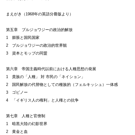
まえがき（1968年の英語分冊版より）
第五章 ブルジョワジーの政治的解放
1 膨脹と国民国家
2 ブルジョワジーの政治的世界観
3 資本とモッブの同盟
第六章 帝国主義時代以前における人種思想の発展
1 貴族の「人種」 対 市民の「ネイション」
2 国民解放の代替物としての種族的（フェルキッシュ）一体感
3 ゴビノー
4 「イギリス人の権利」と人権との抗争
第七章 人種と官僚制
1 暗黒大陸の幻影世界
2 黄金と血