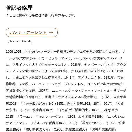
著訳者略歴
＊ここに掲載する略歴は本書刊行時のものです。
ハンナ・アーレント
Hannah Arendt
1906-1975。ドイツのハノーファー近郊リンデンでユダヤ系の家庭に生まれる。マ
ールブルク大学でハイデガーとブルトマンに、ハイデルベルク大学でヤスパース
に、フライブルク大学でフッサールに学ぶ。1928年、ヤスパースのもとで「アウグ
スティヌスの愛の概念」によって学位取得。ナチ政権成立後（1933）パリに亡命
し、亡命ユダヤ人救出活動に従事する。1941年、アメリカに亡命。1951年、市民
権取得、その後、バークレー、シカゴ、プリンストン、コロンビア各大学の教授・
客員教授などを歴任、1967年、ニュー・スクール・フォー・ソーシャル・リサーチ
の哲学教授に任命される。著書『アウグスティヌスの愛の概念』（1929、みすず書
房2002）『全体主義の起原』1-3（1951、みすず書房1972、1974、2017）『人間
の条件』（1958、筑摩書房1994、ドイツ語版『活動的生』1960、みすず書房
2015）『ラーエル・ファルンハーゲン』（1959、みすず書房1999）『エルサレム
のアイヒマン』（1963、みすず書房1969、2017）『革命について』（1963、筑摩
書房1995）『暗い時代の人々』（1968、筑摩書房2005）『過去と未来の間』