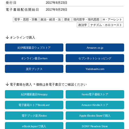
発行日
2017年8月23日
電子書籍配信開始日
2017年9月29日
哲学・思想・宗教
政治・経済・法
歴史
現代哲学・現代思想
H・アーレント
政治学
ナチズム・ホロコースト
オンラインで購入
紀伊國屋書店ウェブストア
Amazon.co.jp
オンライン書店e-hon
セブンネットショッピング
楽天ブックス
Yodobashi.com
電子書籍を購入 ＊価格は各電子書店でご確認ください
紀伊國屋書店Kinoppy
honto電子書籍ストア
電子書籍ストアBookLive!
Amazon Kindleストア
電子ブック楽天kobo
Apple iBooks Storeで購入
eBookJapanで購入
SONY Readers Store