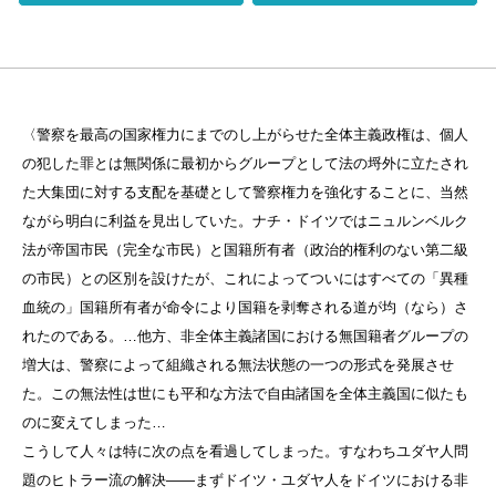
〈警察を最高の国家権力にまでのし上がらせた全体主義政権は、個人
の犯した罪とは無関係に最初からグループとして法の埒外に立たされ
た大集団に対する支配を基礎として警察権力を強化することに、当然
ながら明白に利益を見出していた。ナチ・ドイツではニュルンベルク
法が帝国市民（完全な市民）と国籍所有者（政治的権利のない第二級
の市民）との区別を設けたが、これによってついにはすべての「異種
血統の」国籍所有者が命令により国籍を剥奪される道が均（なら）さ
れたのである。…他方、非全体主義諸国における無国籍者グループの
増大は、警察によって組織される無法状態の一つの形式を発展させ
た。この無法性は世にも平和な方法で自由諸国を全体主義国に似たも
のに変えてしまった…
こうして人々は特に次の点を看過してしまった。すなわちユダヤ人問
題のヒトラー流の解決——まずドイツ・ユダヤ人をドイツにおける非