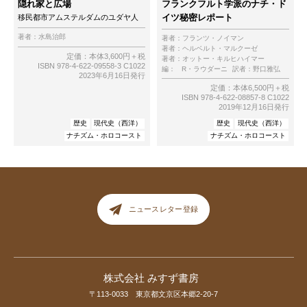
隠れ家と広場
フランクフルト学派のナチ・ド
イツ秘密レポート
移民都市アムステルダムのユダヤ人
著者：
水島治郎
著者：
フランツ・ノイマン
著者：
ヘルベルト・マルクーゼ
定価：本体3,600円＋税
著者：
オットー・キルヒハイマー
ISBN 978-4-622-09558-3 C1022
編：
R・ラウダーニ
訳者：
野口雅弘
2023年6月16日発行
定価：本体6,500円＋税
ISBN 978-4-622-08857-8 C1022
2019年12月16日発行
歴史
現代史（西洋）
歴史
現代史（西洋）
ナチズム・ホロコースト
ナチズム・ホロコースト
ニュースレター登録
株式会社 みすず書房
〒113-0033 東京都文京区本郷2-20-7