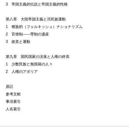
3 帝国主義的伝説と帝国主義的性格
第八章 大陸帝国主義と汎民族運動
1 種族的（フェルキッシュ）ナショナリズム
2 官僚制——専制の遺産
3 政党と運動
第九章 国民国家の没落と人権の終焉
1 少数民族と無国籍の人々
2 人権のアポリア
原註
参考文献
事項索引
人名索引