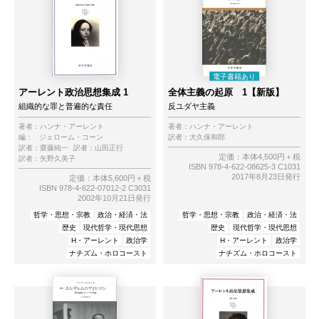
アーレント政治思想集成 1
全体主義の起原 1【新版】
組織的な罪と普遍的な責任
反ユダヤ主義
著者：
ハンナ・アーレント
著者：
ハンナ・アーレント
編：
ジェローム・コーン
訳者：
大久保和郎
訳者：
齋藤純一
訳者：
山田正行
定価：本体4,500円＋税
訳者：
矢野久美子
ISBN 978-4-622-08625-3 C1031
2017年8月23日発行
定価：本体5,600円＋税
ISBN 978-4-622-07012-2 C3031
2002年10月21日発行
哲学・思想・宗教
政治・経済・法
哲学・思想・宗教
政治・経済・法
歴史
現代哲学・現代思想
歴史
現代哲学・現代思想
H・アーレント
政治学
H・アーレント
政治学
ナチズム・ホロコースト
ナチズム・ホロコースト