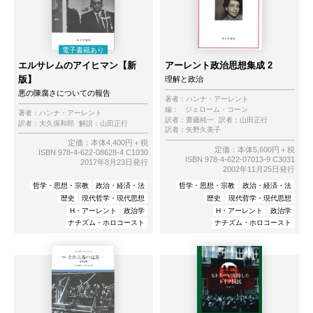
エルサレムのアイヒマン【新
アーレント政治思想集成 2
版】
理解と政治
悪の陳腐さについての報告
著者：
ハンナ・アーレント
編：
ジェローム・コーン
著者：
ハンナ・アーレント
訳者：
齋藤純一
訳者：
山田正行
訳者：
大久保和郎
解説：
山田正行
訳者：
矢野久美子
定価：本体4,400円＋税
定価：本体5,600円＋税
ISBN 978-4-622-08628-4 C1030
ISBN 978-4-622-07013-9 C3031
2017年8月23日発行
2002年11月25日発行
哲学・思想・宗教
政治・経済・法
哲学・思想・宗教
政治・経済・法
歴史
現代哲学・現代思想
歴史
現代哲学・現代思想
H・アーレント
政治学
H・アーレント
政治学
ナチズム・ホロコースト
ナチズム・ホロコースト