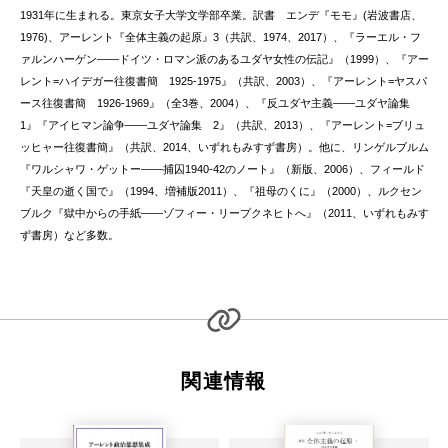
1931年に生まれる。東京女子大学文学部卒業。訳書 エンデ『モモ』(岩波書店、
1976)、アーレント『全体主義の起原』3（共訳、1974、2017）、『ラーエル・フ
ァルンハーゲン——ドイツ・ロマン派のあるユダヤ女性の伝記』（1999）、『アー
レント=ハイデガー往復書簡 1925-1975』（共訳、2003）、『アーレント=ヤスパ
ース往復書簡 1926-1969』（全3巻、2004）、『反ユダヤ主義——ユダヤ論集
1』『アイヒマン論争——ユダヤ論集 2』（共訳、2013）、『アーレント=ブリュ
ッヒャー往復書簡』（共訳、2014、いずれもみすず書房）。他に、リンゲルブルム
『ワルシャワ・ゲットー——捕囚1940-42のノート』（新版、2006）、フィールド
『天皇の逝く国で』（1994、増補版2011）、『祖母のくに』（2000）、ルクセン
ブルク『獄中からの手紙——ゾフィー・リープクネヒトへ』（2011、いずれもみす
ず書房）など多数。
関連情報