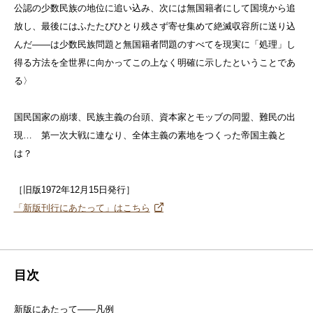
公認の少数民族の地位に追い込み、次には無国籍者にして国境から追
放し、最後にはふたたびひとり残さず寄せ集めて絶滅収容所に送り込
んだ——は少数民族問題と無国籍者問題のすべてを現実に「処理」し
得る方法を全世界に向かってこの上なく明確に示したということであ
る〉
国民国家の崩壊、民族主義の台頭、資本家とモッブの同盟、難民の出
現… 第一次大戦に連なり、全体主義の素地をつくった帝国主義と
は？
［旧版1972年12月15日発行］
「新版刊行にあたって」はこちら
目次
新版にあたって——凡例