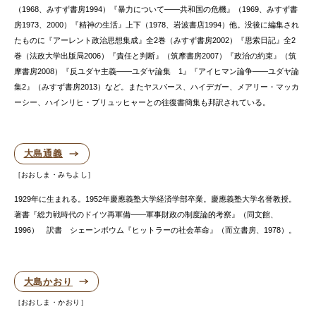
（1968、みすず書房1994）『暴力について——共和国の危機』（1969、みすず書
房1973、2000）『精神の生活』上下（1978、岩波書店1994）他。没後に編集され
たものに『アーレント政治思想集成』全2巻（みすず書房2002）『思索日記』全2
巻（法政大学出版局2006）『責任と判断』（筑摩書房2007）『政治の約束』（筑
摩書房2008）『反ユダヤ主義——ユダヤ論集 1』『アイヒマン論争——ユダヤ論
集2』（みすず書房2013）など。またヤスパース、ハイデガー、メアリー・マッカ
ーシー、ハインリヒ・ブリュッヒャーとの往復書簡集も邦訳されている。
大島通義
おおしま・みちよし
1929年に生まれる。1952年慶應義塾大学経済学部卒業。慶應義塾大学名誉教授。
著書『総力戦時代のドイツ再軍備——軍事財政の制度論的考察』（同文館、
1996） 訳書 シェーンボウム『ヒットラーの社会革命』（而立書房、1978）。
大島かおり
おおしま・かおり