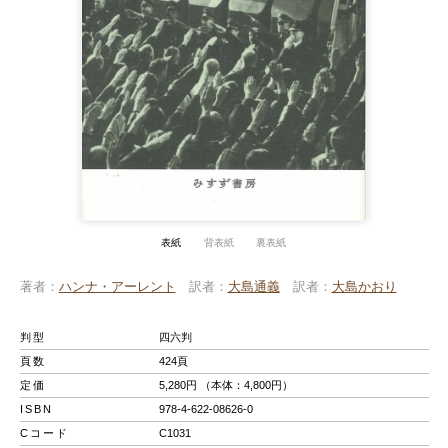
表紙
背表紙
裏表紙
著者
ハンナ・アーレント
訳者
大島通義
訳者
大島かおり
判型
四六判
頁数
424頁
定価
5,280円 （本体：4,800円）
ISBN
978-4-622-08626-0
Cコード
C1031