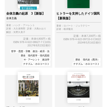
全体主義の起原 3【新版】
ヒトラーを支持したドイツ国民
【新装版】
全体主義
著者：
ハンナ・アーレント
著者：
ロバート・ジェラテリー
訳者：
大久保和郎
訳者：
大島かおり
訳者：
根岸隆夫
解説：
矢野久美子
定価：本体7,200円＋税
定価：本体4,800円＋税
ISBN 978-4-622-09715-0 C0022
ISBN 978-4-622-08627-7 C1031
2024年5月16日発行
2017年8月23日発行
哲学・思想・宗教
政治・経済・法
歴史
現代哲学・現代思想
H・アーレント
政治学
歴史
現代史（西洋）
ナチズム・ホロコースト
ナチズム・ホロコースト