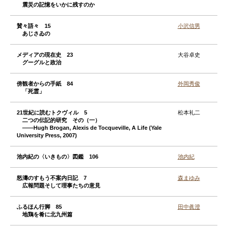
震災の記憶をいかに残すのか
賛々語々 15
小沢信男
あじさゐの
メディアの現在史 23
大谷卓史
グーグルと政治
傍観者からの手紙 84
外岡秀俊
「死霊」
21世紀に読むトクヴィル 5
松本礼二
二つの伝記的研究 その（一）
——Hugh Brogan, Alexis de Tocqueville, A Life (Yale
University Press, 2007)
池内紀の〈いきもの〉図鑑 106
池内紀
怒濤のすもう不案内日記 7
森まゆみ
広報問題そして理事たちの意見
ふるほん行脚 85
田中眞澄
地鶏を肴に北九州篇