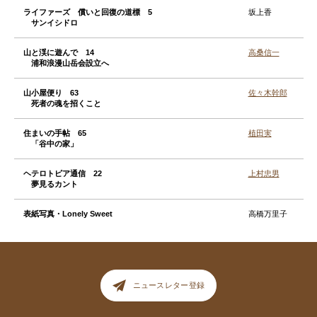
ライファーズ 償いと回復の道標 5
坂上香
サンイシドロ
山と渓に遊んで 14
高桑信一
浦和浪漫山岳会設立へ
山小屋便り 63
佐々木幹郎
死者の魂を招くこと
住まいの手帖 65
植田実
「谷中の家」
ヘテロトピア通信 22
上村忠男
夢見るカント
表紙写真・Lonely Sweet
高橋万里子
ニュースレター登録