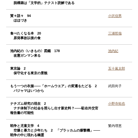
脱構築は「文学的」テクスト読解である
賛々語々 94
小沢信男
ほほづき
食べたくなる本 20
三浦哲哉
原発事故以後の食
池内紀の〈いきもの〉図鑑 178
池内紀
改憲ガンマン来る
東京論 2
五十嵐太郎
保守化する東京の景観
もう一つの衣服——「ホームウエア」の変遷をたどる 2
武田尚子
パジャマはいつから
ナチズム研究の現在 2
小野寺拓也
ナチ体制下の社会を照らし出す新史料？——駐在外交官
報告書の可能性
戦争と児童文学 4
繁内理恵
空爆と暴力と少年たち 2 「ブラッカムの爆撃機」——
戦争の中に現れる幽霊