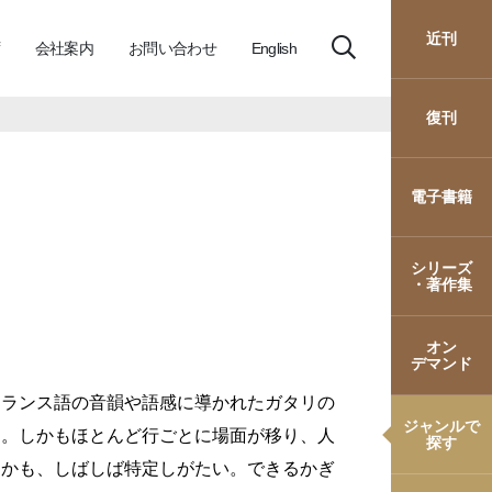
近刊
会社案内
お問い合わせ
English
復刊
電子書籍
』
シリーズ
・著作集
オン
デマンド
フランス語の音韻や語感に導かれたガタリの
ジャンルで
る。しかもほとんど行ごとに場面が移り、人
探す
すかも、しばしば特定しがたい。できるかぎ