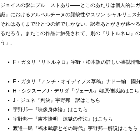
ジョイスの影にプルーストあり――とこのあたりは個人的に
識』におけるアルベルチーヌの顔貌性やスワン‐シャルリュス
それはあくまでひとつの解でしかない。訳者あとがきが述べ
るだろう。またこの作品に触発されて、別の『リトルネロ』
う」。
F・ガタリ『リトルネロ』宇野・松本訳の詳しい書誌情
F・ガタリ『アンチ・オイディプス草稿』ナドー編 國
H・シクスー／J・デリダ『ヴェール』郷原佳以訳はこち
J・ジュネ『判決』宇野邦一訳はこちら
宇野邦一『映像身体論』はこちら
宇野邦一『吉本隆明 煉獄の作法』はこちら
渡邊一民『福永武彦とその時代』宇野邦一解説はこちら