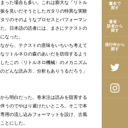
どまった場合も多い。これは膨大な「リトル
書名で
探す
共振を見いだそうとしたガタリの特異な実験
ガタリのそのようなプロセスとパフォーマン
著者・
訳者から
きた。日本語の読者には、まさにテクストの
探す
うになった。
発行年から
みながら、テクストの意味をいちいち考えて
探す
まなリトルネロの森のあいだを彷徨するよう
成したこの〈リトルネロ機械〉のメカニズム
他のどんな読み方、分析もありうるだろう」
前から明白だった。巻末注は読みを阻害する
を伴うのでやはり避けたいところ。そこで本
注専用の流し込みフォーマットを設け、古風
ることにした。