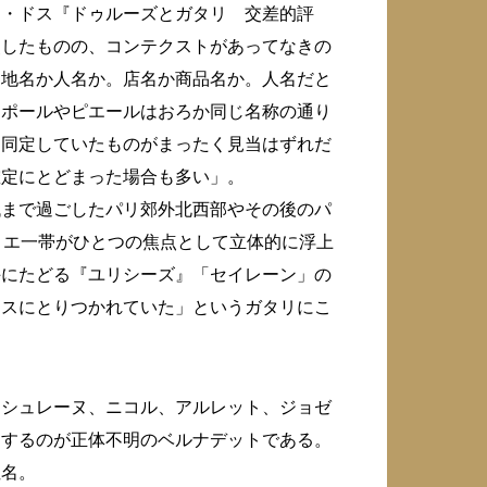
ワ・ドス『ドゥルーズとガタリ 交差的評
照したものの、コンテクストがあってなきの
て地名か人名か。店名か商品名か。人名だと
。ポールやピエールはおろか同じ名称の通り
ん同定していたものがまったく見当はずれだ
確定にとどまった場合も多い」。
代まで過ごしたパリ郊外北西部やその後のパ
ィエ一帯がひとつの焦点として立体的に浮上
手にたどる『ユリシーズ』「セイレーン」の
イスにとりつかれていた」というガタリにこ
ミシュレーヌ、ニコル、アルレット、ジョゼ
出するのが正体不明のベルナデットである。
性名。