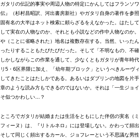
ガタリの伝記的事実や周辺人物の特定にかんしてはフランソ
伝』（杉村昌昭訳、河出書房新社）やガタリ自身の著作を参
固有名の大半はネット検索に頼らざるをえなかった。はたし
して実在の人物なのか、それとも小説などの作中人物なのか
や（ことに省略された）地名は複数存在する。当然、いった
ったりすることもたびたびだった。そして「不明なもの、不
しかしながらこの作業を通して、少なくともガタリが青年時
リ5・6区界隈に加え、「幼年期ブロック」というべきルーヴ
してきたことはたしかである。あるいはダブリンの地図を片
章のような読み方もできるのではないか。それは「一生ジョ
そ似つかわしい…？
ところでガタリが結婚または生活をともにした伴侶の実名（
フィーヌ）は、『リトルネロ』には登場しない。かわって頻
そして同じく頻出するカール、ジョフレーという不思議な男