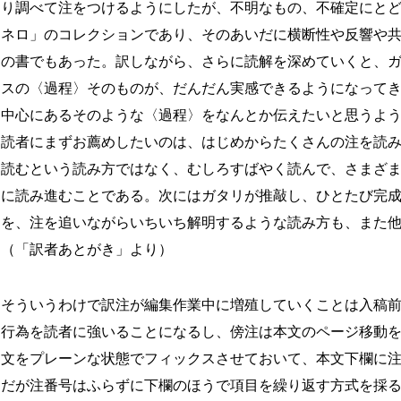
り調べて注をつけるようにしたが、不明なもの、不確定にと
ネロ」のコレクションであり、そのあいだに横断性や反響や
の書でもあった。訳しながら、さらに読解を深めていくと、
スの〈過程〉そのものが、だんだん実感できるようになって
中心にあるそのような〈過程〉をなんとか伝えたいと思うよ
読者にまずお薦めしたいのは、はじめからたくさんの注を読
読むという読み方ではなく、むしろすばやく読んで、さまざ
に読み進むことである。次にはガタリが推敲し、ひとたび完
を、注を追いながらいちいち解明するような読み方も、また
（「訳者あとがき」より）
そういうわけで訳注が編集作業中に増殖していくことは入稿
行為を読者に強いることになるし、傍注は本文のページ移動
文をプレーンな状態でフィックスさせておいて、本文下欄に
だが注番号はふらずに下欄のほうで項目を繰り返す方式を採