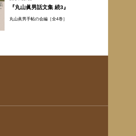
『丸山眞男話文集 続3』
丸山眞男手帖の会編［全4巻］