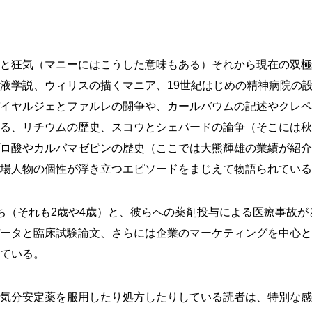
と狂気（マニーにはこうした意味もある）それから現在の双極
液学説、ウィリスの描くマニア、19世紀はじめの精神病院の
イヤルジェとファルレの闘争や、カールバウムの記述やクレペ
る、リチウムの歴史、スコウとシェパードの論争（そこには秋
ロ酸やカルバマゼピンの歴史（ここでは大熊輝雄の業績が紹介
場人物の個性が浮き立つエピソードをまじえて物語られている
ち（それも2歳や4歳）と、彼らへの薬剤投与による医療事故
ータと臨床試験論文、さらには企業のマーケティングを中心と
ている。
気分安定薬を服用したり処方したりしている読者は、特別な感