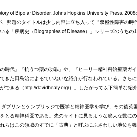
of Bipolar Disorder. Johns Hopkins University
が、邦題のタイトルは少し内容に立ち入って『双極性障害の時
史（Biographies of Disease）」シリーズのうちの
の時代』
『抗うつ薬の功罪』
や、
『ヒーリー精神科治療薬ガイ
てきた田島治によるていねいな紹介が行なわれている。さらに
ができる
（http://davidhealy.org/）
。したがって以下簡単な紹
れ、ダブリンとケンブリッジで医学と精神医学を学び、その後英
をとる精神科医である。先のサイトに見るような膨大な数にの
れらはこの領域のすでに「古典」と呼ぶにふさわしい地位を獲