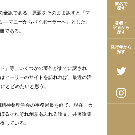
書名で
探す
 Press, 2008の全訳である。原題をそのまま訳すと『マ
代──マニーからバイポーラーへ』とした。
著者・
訳者から
1冊である。
探す
発行年から
探す
ド』
等、いくつかの著作がすでに訳され
はヒーリーのサイトを訪れれば、最近の活
介にとどめたいと思う。
国精神薬理学会の事務局長を経て、現在、カ
ぼるそれぞれ創意あふれる論文、共著論集
得している。