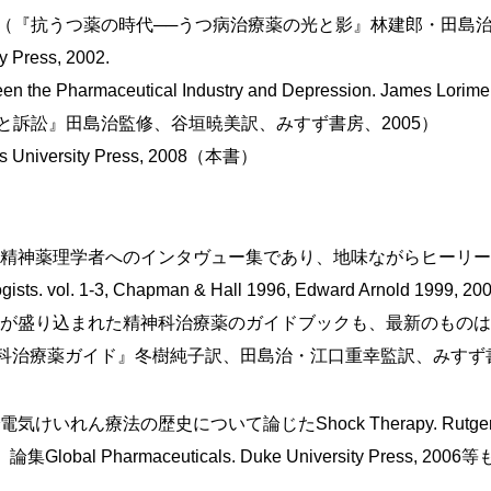
（『抗うつ薬の時代──うつ病治療薬の光と影』林建郎・田島治
y Press, 2002.
een the Pharmaceutical Industry and Depression. James Lorim
争と訴訟』田島治監修、谷垣暁美訳、みすず書房、2005）
s University Press, 2008
（本書）
精神薬理学者へのインタヴュー集であり、地味ながらヒーリー
. vol. 1-3, Chapman & Hall 1996, Edward Arnol
れた精神科治療薬のガイドブックも、最新のものは5版を重ね、Psych
科治療薬ガイド』冬樹純子訳、田島治・江口重幸監訳、みすず書
の歴史について論じたShock Therapy. Rutgers Univ
harmaceuticals. Duke University Press, 2