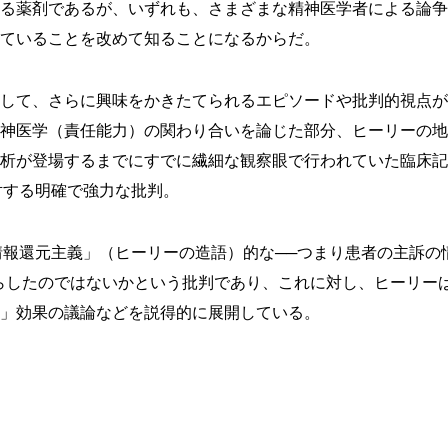
る薬剤であるが、いずれも、さまざまな精神医学者による論争
ていることを改めて知ることになるからだ。
して、さらに興味をかきたてられるエピソードや批判的視点が
神医学（責任能力）の関わり合いを論じた部分、ヒーリーの地
析が登場するまでにすでに繊細な観察眼で行われていた臨床記
対する明確で強力な批判。
情報還元主義」（ヒーリーの造語）的な──つまり患者の主訴の
らしたのではないかという批判であり、これに対し、ヒーリー
」効果の議論などを説得的に展開している。