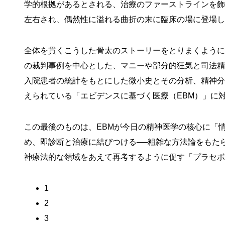
学的根拠があるとされる、治療のファーストラインを飾
左右され、偶然性に溢れる曲折の末に臨床の場に登場し
全体を貫くこうした骨太のストーリーをとりまくように
の裁判事例を中心とした、マニーや部分的狂気と司法精
入院患者の統計をもとにした微小史とその分析、精神分
えられている「エビデンスに基づく医療（EBM）」に
この最後のものは、EBMが今日の精神医学の核心に「
め、即診断と治療に結びつける──粗雑な方法論をもた
神療法的な領域をあえて再考するように促す「プラセボ
1
2
3