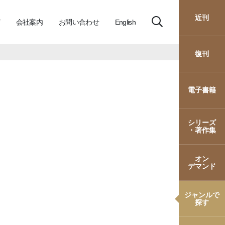
近刊
会社案内
お問い合わせ
English
復刊
電子書籍
」
シリーズ
・著作集
オン
デマンド
ジャンルで
探す