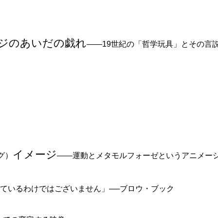
ージのあいだの戯れ
――19世紀の「哲学玩具」とその言
イメージ
グ）
――運動とメタモルフォーゼというアニメー
ているわけではございません」──ブロウ・ブック