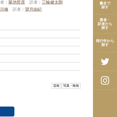
者
菊池哲彦
訳者
三輪健太朗
書名で
探す
川修
訳者
望月由紀
著者・
訳者から
探す
発行年から
探す
芸術
写真・映画