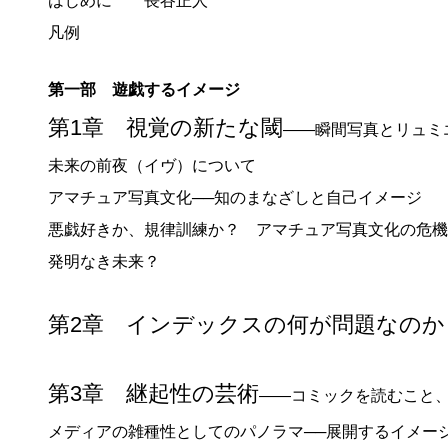
はじめに 長谷正人
凡例
第一部 遊戯するイメージ
第1章 視覚の新たな閾
――瞬間写真とリュミ
未来の前夜（イヴ）について
アマチュア写真文化──知のまなざしと自己イメージ
悪戯好きか、規律訓練か？ アマチュア写真文化の危機
発明なき未来？
第2章 インデックスの何が問題なの
第3章 継起性の芸術
――コミックを読むこと
メディアの雑種性としてのパノラマ──展開するイメー