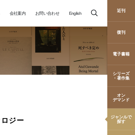
近刊
会社案内
お問い合わせ
English
復刊
電子書籍
シリーズ
・著作集
オン
デマンド
ジャンルで
オロジー
探す