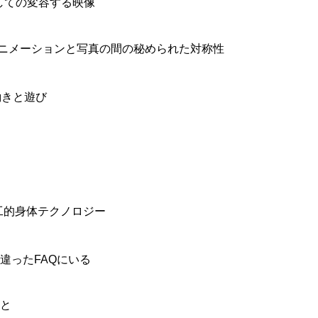
しての変容する映像
ニメーションと写真の間の秘められた対称性
働きと遊び
工的身体テクノロジー
違ったFAQにいる
と