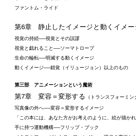
ファントム・ライド
第6章 静止したイメージと動くイメ
視覚の持続──視覚とその誤謬
視覚と戯れること──ソーマトロープ
生命の輪転──明滅する動くイメージ
動くイメージ──錯覚（イリュージョン）以上のもの
第三部 アニメーションという魔術
第7章 変容＝変形する
（トランスフォーミン
写真像の外へ──変容＝変形するイメージ
「この本には、あなた方がお考えのように、絵が描かれ
手に持つ運動機構──フリップ・ブック