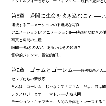
メタモルフォーゼからモーフィングへ──現代の魔術と
第8章 瞬間に生命を吹き込むこと
――ア
連続するアニメーションの不連続な写真
アニメーションIとアニメーションII──映画的な動きの
写真と瞬間の生産
瞬間──動きの否定、あるいはその起源？
哲学的ジレンマ、視覚的解決
第9章 ゴラムとゴーレム
――特殊効果と人
セレブたちの新秩序
それは「ゴーレム」じゃなくて「ゴラム」だよ、君は間
テクノロジーとオートマトン──人造人間
モーション・キャプチャ、人間の身体をトレースするこ