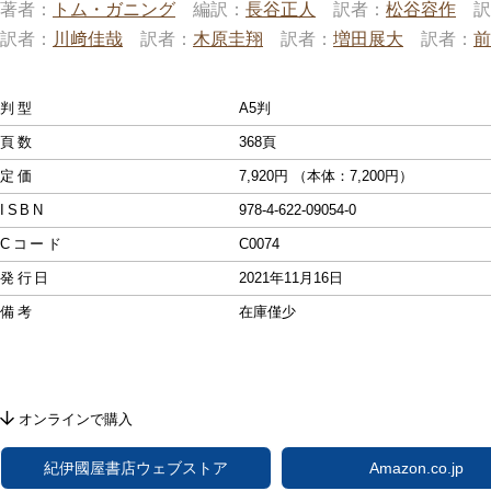
著者
トム・ガニング
編訳
長谷正人
訳者
松谷容作
訳
訳者
川﨑佳哉
訳者
木原圭翔
訳者
増田展大
訳者
前
判型
A5判
頁数
368頁
定価
7,920円 （本体：7,200円）
ISBN
978-4-622-09054-0
Cコード
C0074
発行日
2021年11月16日
備考
在庫僅少
オンラインで購入
紀伊國屋書店ウェブストア
Amazon.co.jp