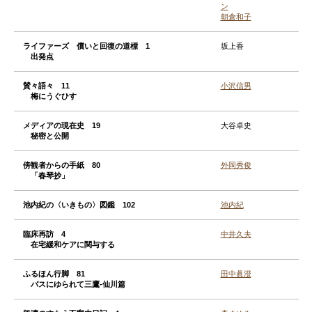
ン
朝倉和子
ライファーズ 償いと回復の道標 1
坂上香
出発点
賛々語々 11
小沢信男
梅にうぐひす
メディアの現在史 19
大谷卓史
秘密と公開
傍観者からの手紙 80
外岡秀俊
「春琴抄」
池内紀の〈いきもの〉図鑑 102
池内紀
臨床再訪 4
中井久夫
在宅緩和ケアに関与する
ふるほん行脚 81
田中眞澄
バスにゆられて三鷹‐仙川篇