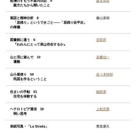
怒濤のすもう不案内日記 4
森まゆみ
親方たちから聞いたこと
落語と精神分析 8
藤山直樹
「居残り」というできごと——「居残り佐平次」
の律儀
図書館に通う 6
宮田昇
『われらにとって美は存在するか』
山と渓に遊んで 10
高桑信一
遭難
山小屋便り 59
佐々木幹郎
民謡を作るということ
住まいの手帖 61
植田実
住宅を体験する
ヘテロトピア通信 18
上村忠男
弱い思考
表紙写真・「La Strada」
豊原康久