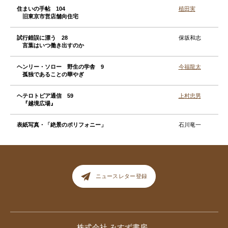
住まいの手帖 104
植田実
旧東京市営店舗向住宅
試行錯誤に漂う 28
保坂和志
言葉はいつ働き出すのか
ヘンリー・ソロー 野生の学舎 9
今福龍太
孤独であることの華やぎ
ヘテロトピア通信 59
上村忠男
『越境広場』
表紙写真・「絶景のポリフォニー」
石川竜一
ニュースレター登録
株式会社 みすず書房