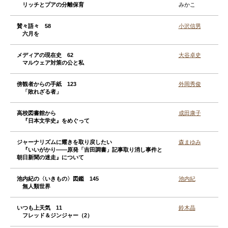
リッチとプアの分離保育
みかこ
賛々語々 58
小沢信男
六月を
メディアの現在史 62
大谷卓史
マルウェア対策の公と私
傍観者からの手紙 123
外岡秀俊
「敗れざる者」
高校図書館から
成田康子
『日本文学史』をめぐって
ジャーナリズムに耀きを取り戻したい
森まゆみ
『いいがかり——原発「吉田調書」記事取り消し事件と
朝日新聞の迷走』について
池内紀の〈いきもの〉図鑑 145
池内紀
無人類世界
いつも上天気 11
鈴木晶
フレッド＆ジンジャー（2）