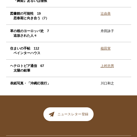
『舞姫』あるいは徴候
図書館の可能性 19
辻由美
思春期と向き合う（7）
草の根のヨーロッパ史 7
舟田詠子
追放された人々
住まいの手帖 112
植田実
ペインターハウス
ヘテロトピア通信 67
上村忠男
太陽の鉛筆
表紙写真・「沖縄幻視行」
川口和之
ニュースレター登録