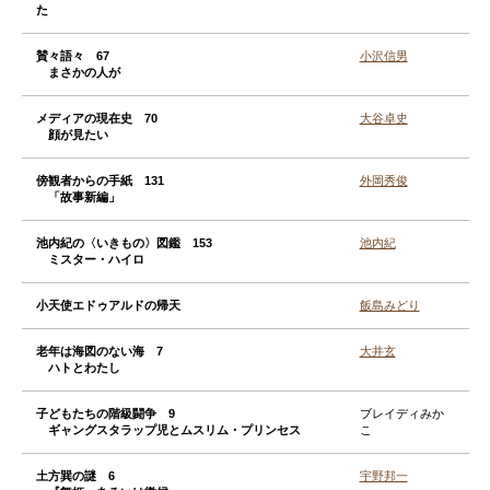
た
賛々語々 67
小沢信男
まさかの人が
メディアの現在史 70
大谷卓史
顔が見たい
傍観者からの手紙 131
外岡秀俊
「故事新編」
池内紀の〈いきもの〉図鑑 153
池内紀
ミスター・ハイロ
小天使エドゥアルドの帰天
飯島みどり
老年は海図のない海 7
大井玄
ハトとわたし
子どもたちの階級闘争 9
ブレイディみか
ギャングスタラップ児とムスリム・プリンセス
こ
土方巽の謎 6
宇野邦一