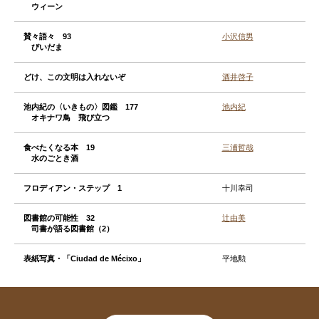
ウィーン
賛々語々 93
小沢信男
びいだま
どけ、この文明は入れないぞ
酒井啓子
池内紀の〈いきもの〉図鑑 177
池内紀
オキナワ鳥 飛び立つ
食べたくなる本 19
三浦哲哉
水のごとき酒
フロディアン・ステップ 1
十川幸司
図書館の可能性 32
辻由美
司書が語る図書館（2）
表紙写真・「Ciudad de Mécixo」
平地勲