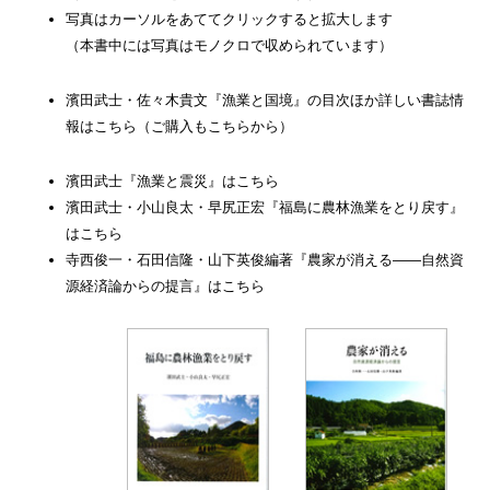
写真はカーソルをあててクリックすると拡大します
（本書中には写真はモノクロで収められています）
濱田武士・佐々木貴文『漁業と国境』の目次ほか詳しい書誌情
報はこちら（ご購入もこちらから）
濱田武士『漁業と震災』はこちら
濱田武士・小山良太・早尻正宏『福島に農林漁業をとり戻す』
はこちら
寺西俊一・石田信隆・山下英俊編著『農家が消える――自然資
源経済論からの提言』はこちら