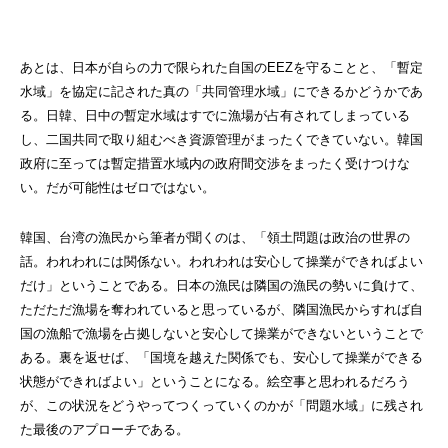
あとは、日本が自らの力で限られた自国のEEZを守ることと、「暫定
水域」を協定に記された真の「共同管理水域」にできるかどうかであ
る。日韓、日中の暫定水域はすでに漁場が占有されてしまっている
し、二国共同で取り組むべき資源管理がまったくできていない。韓国
政府に至っては暫定措置水域内の政府間交渉をまったく受けつけな
い。だが可能性はゼロではない。
韓国、台湾の漁民から筆者が聞くのは、「領土問題は政治の世界の
話。われわれには関係ない。われわれは安心して操業ができればよい
だけ」ということである。日本の漁民は隣国の漁民の勢いに負けて、
ただただ漁場を奪われていると思っているが、隣国漁民からすれば自
国の漁船で漁場を占拠しないと安心して操業ができないということで
ある。裏を返せば、「国境を越えた関係でも、安心して操業ができる
状態ができればよい」ということになる。絵空事と思われるだろう
が、この状況をどうやってつくっていくのかが「問題水域」に残され
た最後のアプローチである。