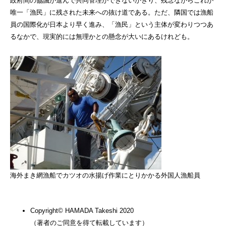
政府間の協議が進んで共同管理ができないかぎり、残念ながらこれが
唯一「漁民」に残された未来への抜け道である。ただ、隣国では漁船
員の国際化が日本より早く進み、「漁民」という主体が変わりつつあ
るなかで、現実的には無理かとの懸念が大いにあるけれども。
海外まき網漁船でカツオの水揚げ作業にとりかかる外国人漁船員
Copyright© HAMADA Takeshi 2020
（著者のご同意を得て転載しています）