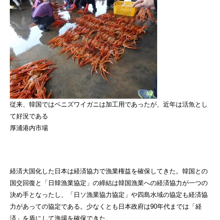
従来、韓国ではベニズワイガニは加工用であったが、近年は活魚とし
て好況である
厚浦港内市場
経済大国化した日本は経済協力で漁業権益を確保してきた。韓国との
国交回復と「日韓漁業協定」の締結は韓国漁業への経済協力が一つの
決め手となったし、「日ソ漁業協力協定」や四島水域の協定も経済協
力があっての協定である。少なくとも日本政府は90年代までは「経
済」を盾にして漁場を確保できた。