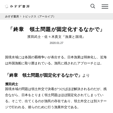
みすず書房
トピックス（アーカイブ）
「終章 領土問題が固定化するなかで」
濱田武士・佐々木貴文『漁業と国境』
2020.01.27
国境水域には各国の覇権争いが表出する。日本漁業は弱体化し、近海
は外国漁船に取り囲まれている。漁民に残されたアプローチとは。
「終章 領土問題が固定化するなかで」
より
濱田武士
国境水域の問題は領土外交で決着がつけばほぼ解決されるのだが、残
念ながら、日本をとりまく領土問題はほぼ固定化されてしまってい
る。そこで、出てくるのが漁民の存在であり、領土外交とは別ステー
ジで行われる、彼らのために行う漁業外交である。