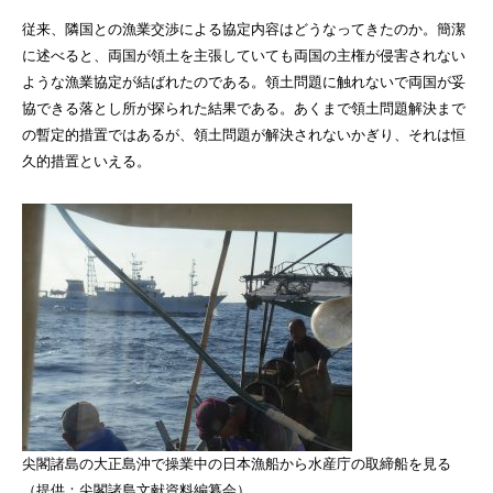
従来、隣国との漁業交渉による協定内容はどうなってきたのか。簡潔
に述べると、両国が領土を主張していても両国の主権が侵害されない
ような漁業協定が結ばれたのである。領土問題に触れないで両国が妥
協できる落とし所が探られた結果である。あくまで領土問題解決まで
の暫定的措置ではあるが、領土問題が解決されないかぎり、それは恒
久的措置といえる。
尖閣諸島の大正島沖で操業中の日本漁船から水産庁の取締船を見る
（提供：尖閣諸島文献資料編纂会）