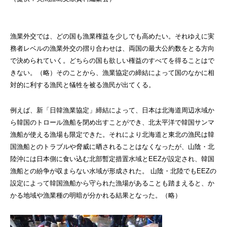
漁業外交では、どの国も漁業権益を少しでも高めたい。それゆえに実
務者レベルの漁業外交の摺り合わせは、両国の最大公約数をとる方向
で決められていく。どちらの国も欲しい権益のすべてを得ることはで
きない。（略）そのことから、漁業協定の締結によって国のなかに相
対的に利する漁民と犠牲を被る漁民が出てくる。
例えば、新「日韓漁業協定」締結によって、日本は北海道周辺水域か
ら韓国のトロール漁船を閉め出すことができ、北太平洋で韓国サンマ
漁船が使える漁場も限定できた。それにより北海道と東北の漁民は韓
国漁船とのトラブルや脅威に晒されることはなくなったが、山陰・北
陸沖には日本側に食い込む北部暫定措置水域とEEZが設定され、韓国
漁船との紛争が収まらない水域が形成された。 山陰・北陸でもEEZの
設定によって韓国漁船から守られた漁場があることも踏まえると、か
かる地域や漁業種の明暗が分かれる結果となった。（略）