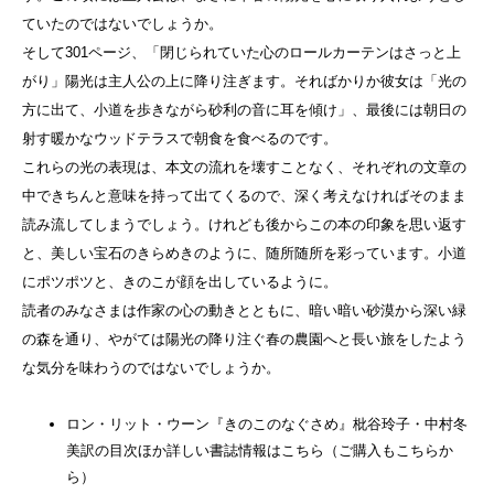
ていたのではないでしょうか。
そして301ページ、「閉じられていた心のロールカーテンはさっと上
がり」陽光は主人公の上に降り注ぎます。そればかりか彼女は「光の
方に出て、小道を歩きながら砂利の音に耳を傾け」、最後には朝日の
射す暖かなウッドテラスで朝食を食べるのです。
これらの光の表現は、本文の流れを壊すことなく、それぞれの文章の
中できちんと意味を持って出てくるので、深く考えなければそのまま
読み流してしまうでしょう。けれども後からこの本の印象を思い返す
と、美しい宝石のきらめきのように、随所随所を彩っています。小道
にポツポツと、きのこが顔を出しているように。
読者のみなさまは作家の心の動きとともに、暗い暗い砂漠から深い緑
の森を通り、やがては陽光の降り注ぐ春の農園へと長い旅をしたよう
な気分を味わうのではないでしょうか。
ロン・リット・ウーン『きのこのなぐさめ』枇谷玲子・中村冬
美訳の目次ほか詳しい書誌情報はこちら（ご購入もこちらか
ら）