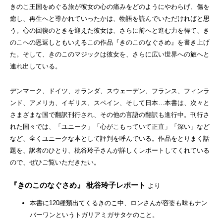
きのこ王国をめぐる旅が彼女の心の痛みをどのようにやわらげ、傷を
癒し、再生へと導かれていったかは、物語を読んでいただければと思
う。心の回復のときを迎えた彼女は、さらに前へと進む力を得て、き
のこへの恩返しともいえるこの作品『きのこのなぐさめ』を書き上げ
た。そして、きのこのマジックは彼女を、さらに広い世界への旅へと
連れ出している。
デンマーク、ドイツ、オランダ、スウェーデン、フランス、フィンラ
ンド、アメリカ、イギリス、スペイン、そして日本…本書は、次々と
さまざまな国で翻訳刊行され、その他の言語の翻訳も進行中。刊行さ
れた国々では、「ユニーク」「心がこもっていて正直」「深い」など
など、全くユニークな本として評判を呼んでいる。作品をとりまく話
題を、訳者のひとり、枇谷玲子さんが詳しくレポートしてくれている
ので、ぜひご覧いただきたい。
『きのこのなぐさめ』 枇谷玲子レポート
より
本書に120種類出てくるきのこ中、ロンさんが容姿も味もナン
バーワンというトガリアミガサタケのこと。