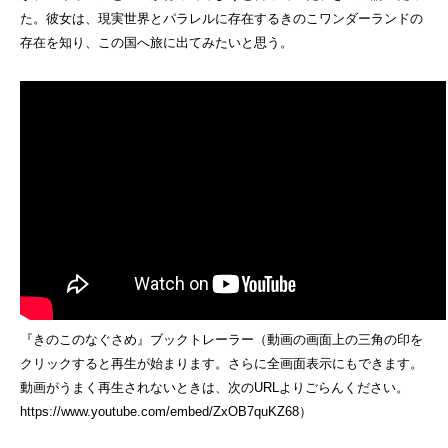
た。彼女は、現実世界とパラレルに存在するきのこワンダーランドの
存在を知り、この国へ旅に出てみたいと思う。
『きのこのなぐさめ』ブックトレーラー（動画の画面上の三角の印を
クリックすると再生が始まります。さらに全画面表示にもできます。
動画がうまく再生されないときは、次のURLよりごらんください。
https://www.youtube.com/embed/ZxOB7quKZ68
）