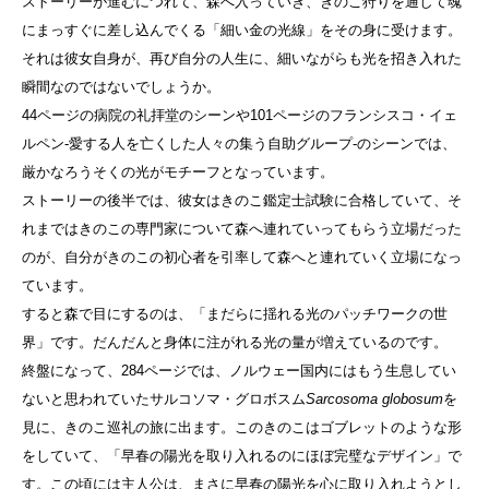
ストーリーが進むにつれて、森へ入っていき、きのこ狩りを通して魂
にまっすぐに差し込んでくる「細い金の光線」をその身に受けます。
それは彼女自身が、再び自分の人生に、細いながらも光を招き入れた
瞬間なのではないでしょうか。
44ページの病院の礼拝堂のシーンや101ページのフランシスコ・イェ
ルペン‐愛する人を亡くした人々の集う自助グループ‐のシーンでは、
厳かなろうそくの光がモチーフとなっています。
ストーリーの後半では、彼女はきのこ鑑定士試験に合格していて、そ
れまではきのこの専門家について森へ連れていってもらう立場だった
のが、自分がきのこの初心者を引率して森へと連れていく立場になっ
ています。
すると森で目にするのは、「まだらに揺れる光のパッチワークの世
界」です。だんだんと身体に注がれる光の量が増えているのです。
終盤になって、284ページでは、ノルウェー国内にはもう生息してい
ないと思われていたサルコソマ・グロボスム
Sarcosoma globosum
を
見に、きのこ巡礼の旅に出ます。このきのこはゴブレットのような形
をしていて、「早春の陽光を取り入れるのにほぼ完璧なデザイン」で
す。この頃には主人公は、まさに早春の陽光を心に取り入れようとし