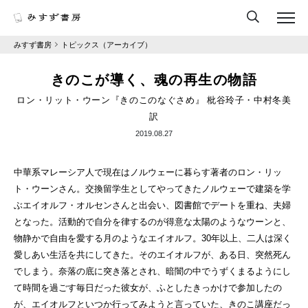
みすず書房
トピックス（アーカイブ）
きのこが導く、魂の再生の物語
ロン・リット・ウーン『きのこのなぐさめ』 枇谷玲子・中村冬美
訳
2019.08.27
中華系マレーシア人で現在はノルウェーに暮らす著者のロン・リッ
ト・ウーンさん。交換留学生としてやってきたノルウェーで建築を学
ぶエイオルフ・オルセンさんと出会い、図書館でデートを重ね、夫婦
となった。活動的で自分を律するのが得意な太陽のようなウーンと、
物静かで自由を愛する月のようなエイオルフ。30年以上、二人は深く
愛しあい生活を共にしてきた。そのエイオルフが、ある日、突然死ん
でしまう。奈落の底に突き落とされ、暗闇の中でうずくまるようにし
て時間を過ごす毎日だった彼女が、ふとしたきっかけで参加したの
が、エイオルフといつか行ってみようと言っていた、きのこ講座だっ