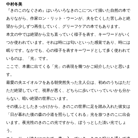
中村冬美
『きのこのなぐさめ』はいろいろなきのこについて描いた自然の本で
ありながら、作家ロン・リット・ウーンが、夫を亡くした苦しみと絶
望から少しずつ再生していく、グリーフケアの本でもあります。
本文の中では絶望から立ち直っていく様子を表す、キーワードがいく
つか使われています。それは時には匂いといった感覚であり、時には
眠りです。なかでも、心の様子を表すキーワードとして多く使われて
いるのは、「光」です。
ここで、本書に出てくる「光」の表現を幾つかご紹介したいと思いま
す。
最愛の夫エイオルフをある朝突然失った主人公は、初めのうちはただ
ただ絶望していて、視界が悪く、どちらに歩いていっていいかも分か
らない、暗い絶望の世界にいます。
その後ふとしたきっかけから、きのこの世界に足を踏み入れた彼女は
「日が暮れた後の森の小道を照らしてくれる」光を放つきのこに出会
います。夜光性のきのこの光ですから、ぼうっとした淡い光でしょ
う。