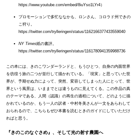
https://www.youtube.com/embed/8iuYso1LYr4
）
プロモーションで多忙ななかも、ロンさん、コロラド州できの
こ狩り。
https://twitter.com/trylleringen/status/1162166377433559040
NY Times
紙の書評。
https://twitter.com/trylleringen/status/1161780941359988736
この本には、きのこワンダーランドと、もうひとつ、自身の内面世界
を彷徨う旅の二つが並行して描かれている。「現実」と思っていた世
界が、予期せぬ力によって、突然、変容してしまった人にとって、世
界という風景は、いままでとは違うものに見えてくる。この作品の真
のテーマである、人間（認識）の再生の過程について、どのように描
かれているのか、もう一人の訳者・中村冬美さんが一文をあらわして
おられるので、こちらもぜひ本書を読むときのガイドにしていただけ
ればと思う。
『きのこのなぐさめ』、そして光の射す農園へ