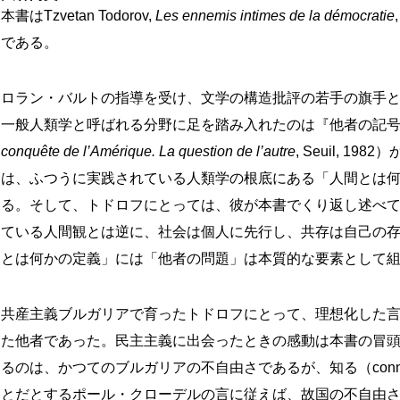
本書はTzvetan Todorov,
Les ennemis intimes de la démocratie
である。
ロラン・バルトの指導を受け、文学の構造批評の若手の旗手
一般人類学と呼ばれる分野に足を踏み入れたのは『他者の記
conquête de l’Amérique. La question de l’autre
, Seuil, 
は、ふつうに実践されている人類学の根底にある「人間とは
る。そして、トドロフにとっては、彼が本書でくり返し述べ
ている人間観とは逆に、社会は個人に先行し、共存は自己の
とは何かの定義」には「他者の問題」は本質的な要素として
共産主義ブルガリアで育ったトドロフにとって、理想化した
た他者であった。民主主義に出会ったときの感動は本書の冒
るのは、かつてのブルガリアの不自由さであるが、知る（connaîtr
とだとするポール・クローデルの言に従えば、故国の不自由