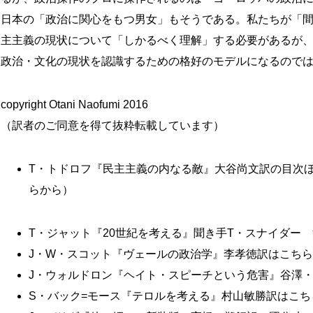
日本の「政治に関心をもつ男女」もそうである。私たちが「
主主義の現状について「しかるべく理解」する必要があるが
政治・文化の現状を認識するための格好のモデルになるので
copyright Otani Naofumi 2016
（訳者のご同意を得て抜粋転載しています）
T・トドロフ『民主主義の内なる敵』大谷尚文訳の目次
らから）
T・ジャット『20世紀を考える』聞き手T・スナイダー
J・W・スコット『ヴェールの政治学』李孝徳訳はこち
J・ウォルドロン『ヘイト・スピーチという危害』谷澤
S・バック=モース『テロルを考える』村山敏勝訳はこち