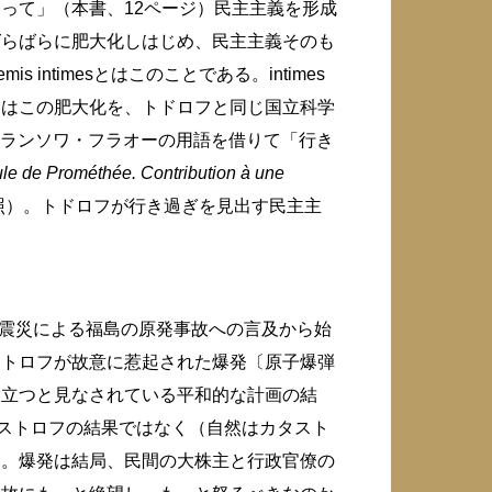
って」（本書、12ページ）民主主義を形成
ばらばらに肥大化しはじめ、民主主義そのも
intimesとはこのことである。intimes
フはこの肥大化を、トドロフと同じ国立科学
フランソワ・フラオーの用語を借りて「行き
le de Prométhée. Contribution à une
s, 2008を参照）。トドロフが行き過ぎを見出す民主主
大震災による福島の原発事故への言及から始
ストロフが故意に惹起された爆発〔原子爆弾
役立つと見なされている平和的な計画の結
タストロフの結果ではなく（自然はカタスト
る。爆発は結局、民間の大株主と行政官僚の