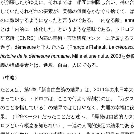
が崩壊したがゆえに、それまでは「相互に制限し合い、補い合
していたそれぞれの要素が、美徳の仮面をかなぐり捨てて、
のに敵対するようになったと言うのである。「内なる敵」ennemis 
とは「内的に一体化した」というような意味である。トドロ
研究所（CNRS）内部の芸術・言語研究センターに所属する
過ぎ」démesureと呼んでいる（François Flahault,
Le crépuscu
histoire de la démesure humaine
, Mille et une nuit
義の構成要素とは、進歩、自由、人民である。
（中略）
たとえば、第5章「新自由主義の結果」は、2011年の東日本
まっている。トドロフは、ここで何より深刻なのは、「カタ
のことを指している〕の結果ではもはやなく、共通の幸福に
果」（129ページ）だったことだと述べ、「爆発は自然的カ
ロフという概念を知らない）、一連の人間的決定の結果であ