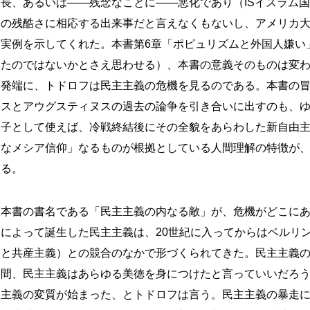
長、あるいは――残念なことに――悪化であり（ISイスラム
の残酷さに相応する出来事だと言えなくもないし、アメリカ
実例を示してくれた。本書第6章「ポピュリズムと外国人嫌い
たのではないかとさえ思わせる）、本書の意義そのものは変
発端に、トドロフは民主主義の危機を見るのである。本書の
スとアウグスティヌスの過去の論争を引き合いに出すのも、
子として使えば、冷戦終結後にその全貌をあらわした新自由
なメシア信仰」なるものが根拠としている人間理解の特徴が
る。
本書の書名である「民主主義の内なる敵」が、危機がどこに
によって誕生した民主主義は、20世紀に入ってからはベルリ
と共産主義）との競合のなかで形づくられてきた。民主主義
間、民主主義はあらゆる美徳を身につけたと言っていいだろ
主義の変質が始まった、とトドロフは言う。民主主義の暴走