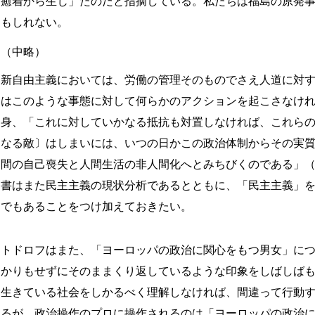
癒着から生じ」たのだと指摘している。私たちは福島の原発
もしれない。
（中略）
新自由主義においては、労働の管理そのものでさえ人道に対
はこのような事態に対して何らかのアクションを起こさなけ
身、「これに対していかなる抵抗も対置しなければ、これら
なる敵〕はしまいには、いつの日かこの政治体制からその実
間の自己喪失と人間生活の非人間化へとみちびくのである」（
書はまた民主主義の現状分析であるとともに、「民主主義」
でもあることをつけ加えておきたい。
トドロフはまた、「ヨーロッパの政治に関心をもつ男女」に
かりもせずにそのままくり返しているような印象をしばしばも
生きている社会をしかるべく理解しなければ、間違って行動す
るが、政治操作のプロに操作されるのは「ヨーロッパの政治