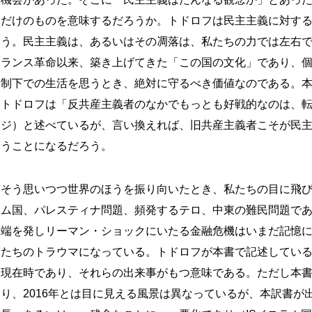
だけのものを意味するだろうか。トドロフは民主主義に対す
う。民主主義は、あるいはその凋落は、私たちの力では左右
ランス革命以来、築き上げてきた「この国の文化」であり、
制下での生活を思うとき、絶対に守るべき価値なのである。
トドロフは「反共産主義者のなかでもっとも好戦的なのは、転
ジ）と述べているが、言い換えれば、旧共産主義者こそが民
うことになるだろう。
そう思いつつ世界のほうを振り向いたとき、私たちの目に飛び
ム国、パレスティナ問題、頻発するテロ、中東の難民問題で
端を発しリーマン・ショックにいたる金融危機はいまだ記憶
たちのトラウマになっている。トドロフが本書で記述してい
現在時であり、それらの出来事がもつ意味である。ただし本書
り、2016年とは目に見える風景は異なっているが、本訳書が出版