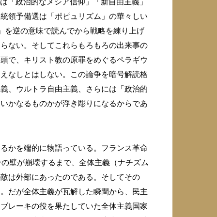
国は「政治的なメシア信仰」「新自由主義」
大統領予備選は「ポピュリズム」の華々しい
」を逆の意味で読んでから戦略を練り上げ
わらない。そしてこれらもろもろの出来事の
冒頭で、キリスト教の原罪をめぐるペラギウ
ゆえなしとはしない。この論争を暗号解読格
主義、ウルトラ自由主義、さらには「政治的
、いかなるものかが浮き彫りになるからであ
あるかを端的に物語っている。フランス革命
ンの壁が崩壊するまで、全体主義（ナチズム
の敵は外部にあったのである。そしてその
う。だが全体主義が瓦解した瞬間から、民主
にブレーキの役を果たしていた全体主義国家