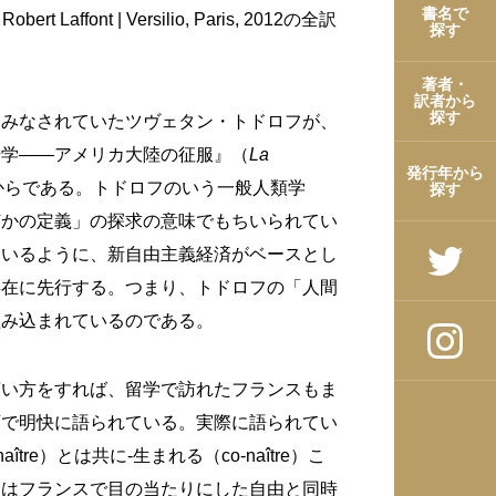
書名で
, Robert Laffont | Versilio, Paris, 2012の全訳
探す
著者・
訳者から
探す
とみなされていたツヴェタン・トドロフが、
号学――アメリカ大陸の征服』（
La
発行年から
1982）からである。トドロフのいう一般人類学
探す
何かの定義」の探求の意味でもちいられてい
ているように、新自由主義経済がベースとし
存在に先行する。つまり、トドロフの「人間
組み込まれているのである。
言い方をすれば、留学で訪れたフランスもま
頭で明快に語られている。実際に語られてい
e）とは共に‐生まれる（co-naître）こ
さはフランスで目の当たりにした自由と同時