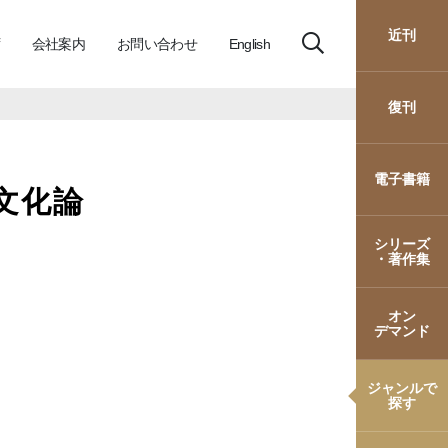
近刊
会社案内
お問い合わせ
English
復刊
電子書籍
文化論
シリーズ
・著作集
オン
デマンド
ジャンルで
探す