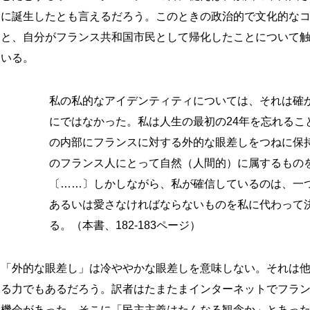
に誕生したとも言えるだろう。このときの政治的で文化的な
と、自分がフランス共和国市民として帰化したことについて
いる。
私の私的なアイデンティティについては、それは確
にではなかった。私は人生の最初の24年を忘れるこ
の内部にフランスに対する外的な眼差しをつねに保
のフランス人にとって自然（人間的）に属するもの
〔……〕しかしながら、私が確信しているのは、一
あるいは愛さなければならないものを私に代わって
る。（本書、182-183ページ）
「外的な眼差し」は冷ややかな眼差しを意味しない。それは
る力でもあるだろう。訳者はたまたまインターネットでフラ
機会があった。そこに「民主主義はたんなる観念か」とあっ