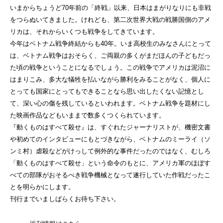
いまからちょうど70年前の「終戦」以来、日本はまがりなりにも非戦
をつらぬいてきました。けれども、第二次世界大戦の戦勝国側のアメ
リカは、それからいくつも戦争をしてきています。
今年はベトナム戦争終結からも40年。いま高校生のみなさんにとって
は、ベトナム戦争はおそらく、ご両親の多くがまだほんの子どもだっ
た頃の戦争ということになるでしょう。この戦争でアメリカは泥沼に
はまりこみ、多大な犠牲を払いながら勝利をみることがなく、個人に
とっても国家にとってもできることなら思い出したくない記憶とし
て、深い心の傷を残しているといわれます。ベトナム戦争を題材にし
た映画作品などもいままで数多くつくられています。
『動くものはすべて殺せ』は、すぐれたジャーナリストが、機密文書
や初めてのインタビューにもとづきながら、ベトナムのミーライ（ソ
ンミ村）虐殺などがけっして例外的な事件だったのではなく、むしろ
「動くものはすべて殺せ」という命令のもとに、アメリカ軍のほぼす
べての部隊がおそるべき戦争機械となって遂行していた作戦だったこ
とを明らかにします。
刊行までいましばらくお待ち下さい。