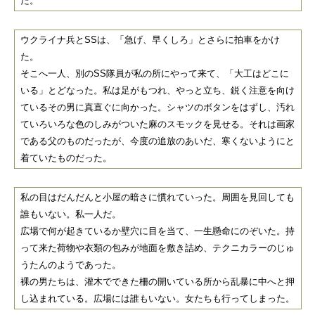
た。
ウクライナ兵とSSは、「急げ、早くしろ」とさらに拍車をかけ
た。
そこへ一人、別のSS隊員が私の所にやって来て、「大工はどこに
いる」とどなった。私は足がもつれ、やっと立ち、鋭く注意を向け
ているその男に真直ぐに向かった。シャツのボタンをはずし、汚れ
ていろいろな色のしみがついた麻のスモックを見せる。それは画家
である父のものだったが、今度の追放のあいだ、寒くないようにと
着ていたものだった。
私の目はだんだんと小屋の暗さに慣れていった。周囲を見回しても
誰もいない。私一人だ。
広場で何が起きているか壁穴に目を当て、一生懸命にのぞいた。持
って来た荷物や衣類の包みが地面を敷き詰め、テクニカラーのじゅ
うたんのようであった。
裸の男たちは、灌木でできた柵の開いている所から乱暴に中へと押
し込まれている。広場には誰もいない。女たちも行ってしまった。