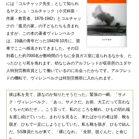
には「コルチャック先生」として知られ
るヤヌシュ・コルチャック（小児科医・
作家・教育者、1878-1942）とコルチャッ
クの「孤児の家」の子どもたちも含まれ
ますが、この本の著者ヴィレンベルク
は、19歳の青年だった1942年10月に、貨
車でここへ移送されてきました。その日
到着した約7000名が数時間のうちに全員ガス室に送られるなかを、た
ったひとり死を免れます。幼なじみのアルフレッドが収容所のユダヤ
人特別労務班員として働いているのに出会ったからです。アルフレッ
ドの機転で、ヴィレンベルクは特別労務班に入れられます。
彼は私を見て、誰なのか知りたそうだった。緊張の一瞬。「サメ
ク・ヴィレンベルク」「あっ。サメクだ。お前、大工だって言わな
くちゃだめだぞ」。こう言って、私のところを離れ、ひもの切れ端
を渡し続けていった。まわりを見ると、来たばかりの者は皆、靴を
脱ぎ、ひもで一足にしようとしていた。私も靴を脱ぎ、ひもで結ん
だ。SS隊員たちが来て、「裸になれ」「全部、脱ぐんだ」と命じ