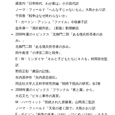
羅英均『日帝時代、わが家は』小川昌代訳
ノーマ・フィールド『へんな子じゃないもん』大島かおり訳
千田善『戦争はなぜ終わらないか』
T・ガートン・アッシュ『ファイル』今枝麻子訳
益井康一『漢奸裁判史』［新版］劉傑解説
2009年夏のトピックス「北御門二郎『ある徴兵拒否者の歩
み』」
北御門二郎『ある徴兵拒否者の歩み』
田中眞澄『小津安二郎と戦争』
E・W・リンダイヤ『ネルと子どもたちにキスを』村岡崇光監
訳
野田正彰『虜囚の記憶』
矢内原伊作『矢内原忠雄伝』
同志社大学人文科学研究所編『戦時下抵抗の研究』全2巻
2008年夏のトピックス「フランクル『夜と霧』から」
大石又七『ビキニ事件の真実』
M・ハーウィット『拒絶された原爆展』山岡清二監訳
ノーマ・フィールド『天皇の逝く国で』大島かおり訳
F・ダイソン『科学の未来』はやし・はじめ／はやし・まさる