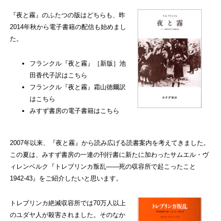
『夜と霧』のふたつの版はどちらも、昨
2014年秋から電子書籍の配信も始めまし
た。
フランクル『夜と霧』［新版］池
田香代子訳はこちら
フランクル『夜と霧』霜山徳爾訳
はこちら
みすず書房の電子書籍はこちら
2007年以来、『夜と霧』から読み広げる読書案内を考えてきました。
この夏は、みすず書房の一連の刊行書に新たに加わったサムエル・ヴ
ィレンベルク『トレブリンカ叛乱――死の収容所で起こったこと
1942-43』をご紹介したいと思います。
トレブリンカ絶滅収容所では70万人以上
のユダヤ人が殺害されました。そのなか