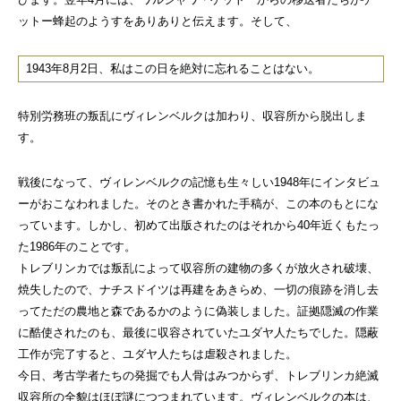
ットー蜂起のようすをありありと伝えます。そして、
1943年8月2日、私はこの日を絶対に忘れることはない。
特別労務班の叛乱にヴィレンベルクは加わり、収容所から脱出しま
す。
戦後になって、ヴィレンベルクの記憶も生々しい1948年にインタビュ
ーがおこなわれました。そのとき書かれた手稿が、この本のもとにな
っています。しかし、初めて出版されたのはそれから40年近くもたっ
た1986年のことです。
トレブリンカでは叛乱によって収容所の建物の多くが放火され破壊、
焼失したので、ナチスドイツは再建をあきらめ、一切の痕跡を消し去
ってただの農地と森であるかのように偽装しました。証拠隠滅の作業
に酷使されたのも、最後に収容されていたユダヤ人たちでした。隠蔽
工作が完了すると、ユダヤ人たちは虐殺されました。
今日、考古学者たちの発掘でも人骨はみつからず、トレブリンカ絶滅
収容所の全貌はほぼ謎につつまれています。ヴィレンベルクの本は、