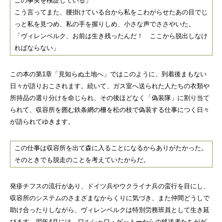
この事実を検証している」
こう言ってまた、腰掛けている台から私をこわがらせたあの目でじ
っと私を見つめ、私の手を握りしめ、小さな声でささやいた。
「ヴィレンベルク、お前は生き残ったんだ！ ここから脱出しなけ
ればならない」
この本の第1章「見知らぬ土地へ」ではこのように、到着後まもない
日々が語りおこされます。続いて、ガス室へ送られた人たちの衣類や
所持品の選り分けを命じられ、その後ほどなく「偽装隊」に割り当て
られて、収容所を囲む鉄条網の柵を松の枝で偽装する仕事につく日々
が語られてゆきます。
この仕事は収容所を出て森に入ることになるからありがたかった。
そのときでも脱走のことを考えていたからだ。
発疹チフスの流行があり、ドイツ兵やウクライナ兵の蛮行を目にし、
収容所のシステムのさまざまなからくりに気づき、また仲間どうしで
助け合ったりしながら、ヴィレンベルクは特別労務班員として生き延
びます。翌年4月には、ワルシャワ・ゲットーからの移送者たちがゲ