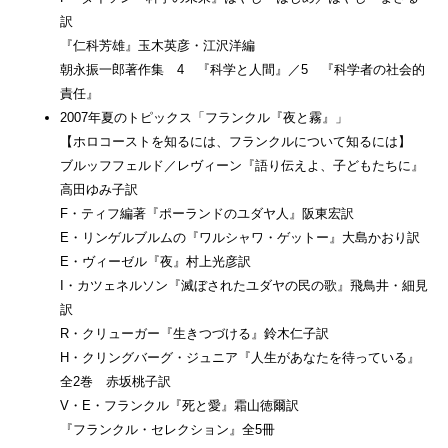
訳
『仁科芳雄』玉木英彦・江沢洋編
朝永振一郎著作集 4 『科学と人間』／5 『科学者の社会的
責任』
2007年夏のトピックス「フランクル『夜と霧』」
【ホロコーストを知るには、フランクルについて知るには】
ブルッフフェルド／レヴィーン『語り伝えよ、子どもたちに』
高田ゆみ子訳
F・ティフ編著『ポーランドのユダヤ人』阪東宏訳
E・リンゲルブルムの『ワルシャワ・ゲットー』大島かおり訳
E・ヴィーゼル『夜』村上光彦訳
I・カツェネルソン『滅ぼされたユダヤの民の歌』飛鳥井・細見
訳
R・クリューガー『生きつづける』鈴木仁子訳
H・クリングバーグ・ジュニア『人生があなたを待っている』
全2巻 赤坂桃子訳
V・E・フランクル『死と愛』霜山徳爾訳
『フランクル・セレクション』全5冊