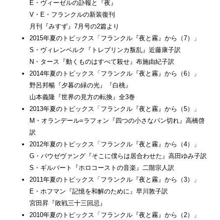
E・ヴィーゼルの訃報と『夜』
V・E・フランクルの新装復刊
月刊『みすず』7月号の2篇より
2015年夏のトピックス「フランクル『夜と霧』から（7）」
S・ヴィレンベルク『トレブリンカ叛乱』近藤康子訳
N・タース『動くものはすべて殺せ』布施由紀子訳
2014年夏のトピックス「フランクル『夜と霧』から（6）」
野呂邦暢『夕暮の緑の光』『白桃』
山本義隆『世界の見方の転換』全3巻
2013年夏のトピックス「フランクル『夜と霧』から（5）」
M・オランデール=ラフォン『四つの小さなパン切れ』高橋啓
訳
2012年夏のトピックス「フランクル『夜と霧』から（4）」
G・パウゼヴァング『そこに僕らは居合わせた』高田ゆみ子訳
S・ギルバート『ホロコーストの音楽』二階宗人訳
2011年夏のトピックス「フランクル『夜と霧』から（3）」
E・ホフマン『記憶を和解のために』早川敦子訳
宮田昇『敗戦三十三回忌』
2010年夏のトピックス「フランクル『夜と霧』から（2）」