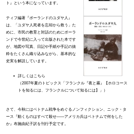
ト』という本になっています。
ティフ編著『ポーランドのユダヤ人』
は、「ユダヤ人死者を忘却から救う」た
めに、市民の教育と対話のためにポーラ
ンドで今世紀に入って出版された本です
が、地図や写真、日記や手紙や手記の抜
粋をたくさん織り込みながら、基本的な
史実を解説しています。
詳しくはこちら
（2007年夏のトピックス「フランクル『夜と霧』【ホロコース
トを知るには、フランクルについて知るには】」）
さて、今秋にはベトナム戦争をめぐるノンフィクション、ニック・タ
ース『動くものはすべて殺せ――アメリカ兵はベトナムで何をした
か』布施由紀子訳を刊行予定です。