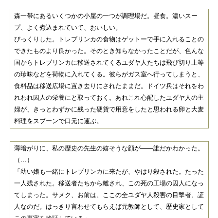
森一帯にあるいくつかの小屋の一つが調理場だ。昼食。濃いスー
プ、よく煮込まれていて、おいしい。
びっくりした。トレブリンカの食物はゲットーで手に入れることの
できたものより良かった。そのとき知らなかったことだが、色んな
国からトレブリンカに移送されてくるユダヤ人たちは飛び切り上等
の珍味などを荷物に入れてくる。彼らがガス室へ行ってしまうと、
食料品は移送広場に置き去りにされたままだ。ドイツ兵はそれをわ
れわれ囚人の栄養にと取っておく。あれこれ心配したユダヤ人の主
婦が、きっとわずかに残った硬貨で用意をしたと思われる卵と大麦
料理をスプーンで口元に運ぶ。
薄暗がりに、私の歴史の先生の嬉そうな顔が――誰だかわかった。
（…）
「幼い娘も一緒にトレブリンカに来たが、やはり殺された。たった
一人残された。移送者たちから離され、この死の工場の囚人になっ
てしまった。サメク、お前は、ここの全ユダヤ人殺害の目撃者、証
人なのだ。はっきり言わせてもらえば元教師として、歴史家として