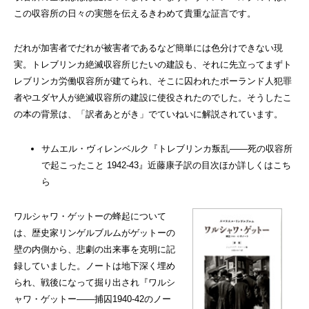
この収容所の日々の実態を伝えるきわめて貴重な証言です。
だれが加害者でだれが被害者であるなど簡単には色分けできない現
実。トレブリンカ絶滅収容所じたいの建設も、それに先立ってまずト
レブリンカ労働収容所が建てられ、そこに囚われたポーランド人犯罪
者やユダヤ人が絶滅収容所の建設に使役されたのでした。そうしたこ
の本の背景は、「訳者あとがき」でていねいに解説されています。
サムエル・ヴィレンベルク『トレブリンカ叛乱――死の収容所
で起こったこと 1942-43』近藤康子訳の目次ほか詳しくはこち
ら
ワルシャワ・ゲットーの蜂起について
は、歴史家リンゲルブルムがゲットーの
壁の内側から、悲劇の出来事を克明に記
録していました。ノートは地下深く埋め
られ、戦後になって掘り出され『ワルシ
ャワ・ゲットー――捕囚1940-42のノー