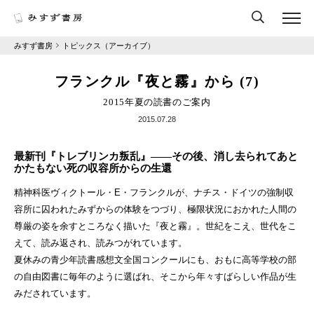
みすず書房
トピックス（アーカイブ）
フランクル『夜と霧』から (7)
2015年夏の読書のご案内
2015.07.28
最新刊『トレブリンカ叛乱』
――その後、消し去られてあと
かたもない死の収容所からの生還
精神科医ヴィクトール・E・フランクルが、ナチス・ドイツの強制収
容所に囚われたみずからの体験をつづり、極限状況におかれた人間の
尊厳の姿を余すところなく描いた『夜と霧』。世紀をこえ、世代をこ
えて、読み返され、読みつがれています。
夏休みの青少年読書感想文全国コンクールにも、おもに高等学校の部
の自由図書に毎年のように選ばれ、そこから年々すばらしい作品が生
みだされています。