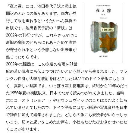
『夜と霧』には、池田香代子訳と霜山徳
爾訳のふたつの版があります。両方が並
行して版を重ねるというたいへん異例の
出版です。池田香代子訳の「新版」は
2002年の刊行ですが、これをきっかけに
新旧の翻訳のどちらにもあらためて讃辞
が寄せられるという予想しない出来事が
起こったからです。
2002年の新版は、この永遠の名著を21世
紀の若い読者にも伝えつづけたいという願いから生まれました。フラ
ンクル自身が大幅な改訂をほどこした1977年のドイツ語版にもとづ
く、真新しい翻訳です。いっぽう霜山徳爾訳は、終戦から11年めだっ
た1956年夏の初版以来、日本でながく読みつがれてきました。当時、
ホロコースト（ショアー）やアウシュヴィッツのことはまだよく知ら
れていませんでしたので、ドイツ語版にはない解説や写真資料を日本
で独自に加えて編集されました。どちらの版にも愛読者がいらっしゃ
います。切々と思いをこめたお声を、小社もたびたびおきかせいただ
くことがあります。