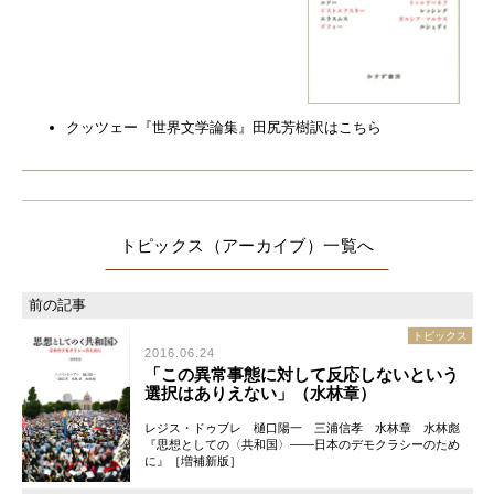
クッツェー『世界文学論集』田尻芳樹訳はこちら
トピックス（アーカイブ）
トピックス
2016.06.24
「この異常事態に対して反応しないという
選択はありえない」（水林章）
レジス・ドゥブレ 樋口陽一 三浦信孝 水林章 水林彪
『思想としての〈共和国〉――日本のデモクラシーのため
に』［増補新版］