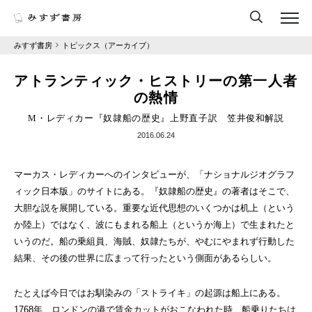
みすず書房
トピックス（アーカイブ）
アトランティック・ヒストリーの第一人者
の熱情
M・レディカー『奴隷船の歴史』上野直子訳 笠井俊和解説
2016.06.24
マーカス・レディカーへのインタビューが、「ナショナルジオグラフ
ィック日本版」のサイトにある。『奴隷船の歴史』の著者はそこで、
大胆な説を展開している。重要な近代思想のいくつかは机上（という
か陸上）ではなく、波にもまれる船上（というか海上）で生まれたと
いうのだ。船の乗組員、海賊、奴隷たちが、やむにやまれず行動した
結果、その後の世界に広まって行ったという側面があるらしい。
たとえば今日ではお馴染みの「ストライキ」の起源は船上にある。
1768年、ロンドンの港で賃金カットがおこなわれた時、船乗りたちは