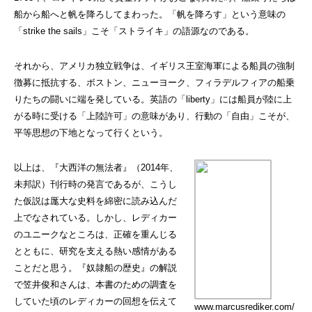
船から船へと帆を降ろしてまわった。「帆を降ろす」という意味の
「strike the sails」こそ「ストライキ」の語源なのである。
それから、アメリカ独立戦争は、イギリス王室海軍による船員の強制
徴募に抵抗する、ボストン、ニューヨーク、フィラデルフィアの船乗
りたちの闘いに端を発している。英語の「liberty」には船員が陸に上
がる時に受ける「上陸許可」の意味があり、行動の「自由」こそが、
平等思想の下地となって行くという。
以上は、『大西洋の無法者』（2014年、
未邦訳）刊行時の発言であるが、こうし
た仮説は厖大な史料を綿密に読み込んだ
上でなされている。しかし、レディカー
のユニークなところは、正確を重んじる
とともに、研究を支える熱い感情がある
ことだと思う。『奴隷船の歴史』の解説
で笠井俊和さんは、本書のための調査を
していた頃のレディカーの回想を伝えて
www.marcusrediker.com/