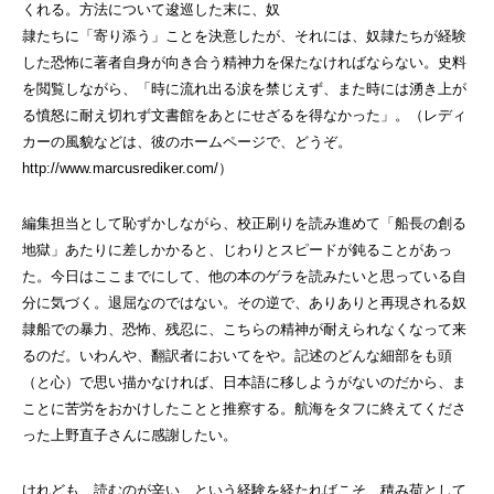
くれる。方法について逡巡した末に、奴
隷たちに「寄り添う」ことを決意したが、それには、奴隷たちが経験
した恐怖に著者自身が向き合う精神力を保たなければならない。史料
を閲覧しながら、「時に流れ出る涙を禁じえず、また時には湧き上が
る憤怒に耐え切れず文書館をあとにせざるを得なかった」。（レディ
カーの風貌などは、彼のホームページで、どうぞ。
http://www.marcusrediker.com/
）
編集担当として恥ずかしながら、校正刷りを読み進めて「船長の創る
地獄」あたりに差しかかると、じわりとスピードが鈍ることがあっ
た。今日はここまでにして、他の本のゲラを読みたいと思っている自
分に気づく。退屈なのではない。その逆で、ありありと再現される奴
隷船での暴力、恐怖、残忍に、こちらの精神が耐えられなくなって来
るのだ。いわんや、翻訳者においてをや。記述のどんな細部をも頭
（と心）で思い描かなければ、日本語に移しようがないのだから、ま
ことに苦労をおかけしたことと推察する。航海をタフに終えてくださ
った上野直子さんに感謝したい。
けれども、読むのが辛い、という経験を経たればこそ、積み荷として