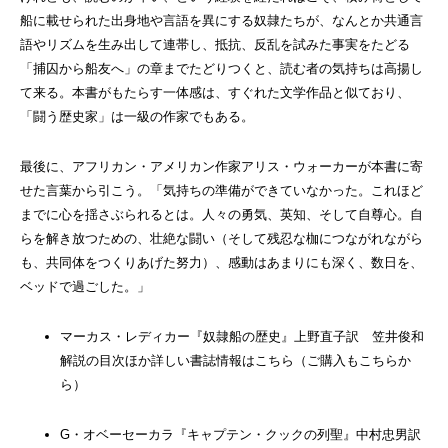
船に載せられた出身地や言語を異にする奴隷たちが、なんとか共通言
語やリズムを生み出して連帯し、抵抗、反乱を試みた事実をたどる
「捕囚から船友へ」の章までたどりつくと、読む者の気持ちは高揚し
て来る。本書がもたらす一体感は、すぐれた文学作品と似ており、
「闘う歴史家」は一級の作家でもある。
最後に、アフリカン・アメリカン作家アリス・ウォーカーが本書に寄
せた言葉から引こう。「気持ちの準備ができていなかった。これほど
までに心を揺さぶられるとは。人々の勇気、英知、そして自尊心。自
らを解き放つための、壮絶な闘い（そして残忍な枷につながれながら
も、共同体をつくりあげた努力）、感動はあまりにも深く、数日を、
ベッドで過ごした。」
マーカス・レディカー『奴隷船の歴史』上野直子訳 笠井俊和
解説の目次ほか詳しい書誌情報はこちら（ご購入もこちらか
ら）
G・オベーセーカラ『キャプテン・クックの列聖』中村忠男訳