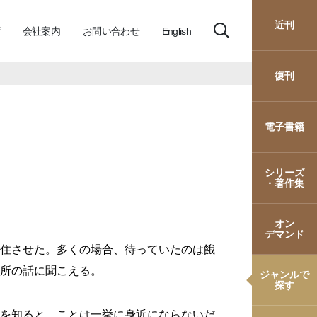
近刊
会社案内
お問い合わせ
English
復刊
電子書籍
シリーズ
・著作集
オン
デマンド
住させた。多くの場合、待っていたのは餓
所の話に聞こえる。
ジャンルで
探す
を知ると、ことは一挙に身近にならないだ