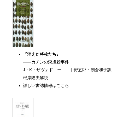
『消えた将校たち』
――カチンの森虐殺事件
J・K・ザヴォドニー 中野五郎・朝倉和子訳
根岸隆夫解説
詳しい書誌情報はこちら