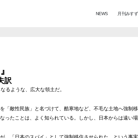
NEWS
月刊みすず
ド』
夫訳
くなるような、広大な領土だ。
を「敵性民族」と名づけて、酷寒地など、不毛な土地へ強制移
なったことは、よく知られている。しかし、日本からは遠い場
が、「日本のスパイ」として強制移住させられた、という事実