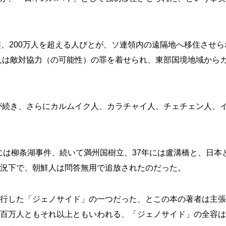
族、200万人を超える人びとが、ソ連領内の遠隔地へ移住させ
鮮人は敵対協力（の可能性）の罪を着せられ、東部国境地域から
人が続き、さらにカルムイク人、カラチャイ人、チェチェン人、
年には柳条湖事件、続いて満州国樹立、37年には盧溝橋と、日
況下で、朝鮮人は問答無用で追放されたのだった。
行した「ジェノサイド」の一つだった、とこの本の著者は主張
百万人ともそれ以上ともいわれる、「ジェノサイド」の全容は