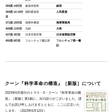
359頁 14行目
参謀本部長
総長
359頁 14-15行
国防委員長
人民委員
目
371頁 15行目
海軍外事課
海軍軍務局
409頁 11行目
元帥
大将
437頁 3行目
日本空母空軍
日本海軍航空隊
455頁 6行目
フルシチョフ書記長
フルシチョフ第一書
記
クーン『科学革命の構造』［新版］について
2023年6月発行のトマス・S・クーン『科学革命の構
造』［新版］第1刷に、次の誤りがございました。謹
んでお詫び申し上げますとともに、ここに訂正いた
します。（2023年6月12日）