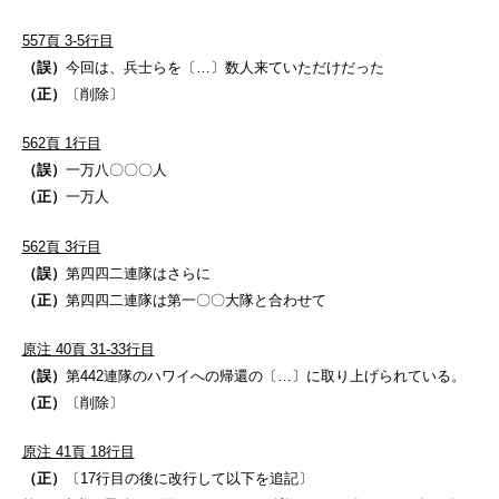
557頁 3-5行目
（誤）
今回は、兵士らを〔…〕数人来ていただけだった
（正）
〔削除〕
562頁 1行目
（誤）
一万八〇〇〇人
（正）
一万人
562頁 3行目
（誤）
第四四二連隊はさらに
（正）
第四四二連隊は第一〇〇大隊と合わせて
原注 40頁 31-33行目
（誤）
第442連隊のハワイへの帰還の〔…〕に取り上げられている。
（正）
〔削除〕
原注 41頁 18行目
（正）
〔17行目の後に改行して以下を追記〕