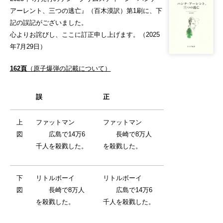
アーレント、三つの逃亡』（百木漠訳）第1刷に、下
記の誤記がございました。
心よりお詫びし、ここに訂正申し上げます。（2025
年7月29日）
162頁
（原子爆弾の記載について）
誤
正
上
ファットマン
ファットマン
図
広島で14万6
長崎で8万人
千人を殺戮した。
を殺戮した。
下
リトルボーイ
リトルボーイ
図
長崎で8万人
広島で14万6
を殺戮した。
千人を殺戮した。