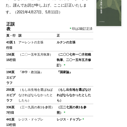
た。謹んでお詫び申し上げ、ここに訂正いたしま
す。（2021年4月27日、5月11日）
正誤
表
＊
印は2刷訂正済
頁・行
誤
正
43頁 1
アーレントの主張
ルナンの主張
行目
156頁
（二〇一五年五月執筆）
（二〇〇七年一〇月初稿
15行目
執筆、二〇一五年五月修
訂）
＊
198頁
『神学・政治論』
『国家論』
エピグ
ラフ
255頁
（もし出生地を選ばねば
（もし出生地を選ばなけ
エピグ
なければならなかったと
ればならなかったとした
ラフ
したら）
ら）
336頁
（三一九頁の表1を参照）
（三二七頁の表1を参
7行目
照）
＊
441頁
レジス・ドゥプレ
レジス・ドゥブレ
＊
13行目