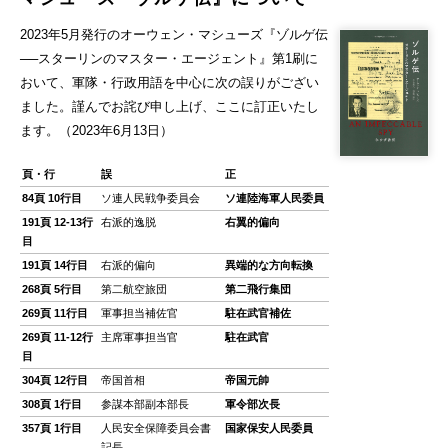
2023年5月発行のオーウェン・マシューズ『ゾルゲ伝
──スターリンのマスター・エージェント』第1刷に
おいて、軍隊・行政用語を中心に次の誤りがござい
ました。謹んでお詫び申し上げ、ここに訂正いたし
ます。（2023年6月13日）
頁・行
誤
正
84頁 10行目
ソ連人民戦争委員会
ソ連陸海軍人民委員
191頁 12-13行
右派的逸脱
右翼的偏向
目
191頁 14行目
右派的偏向
異端的な方向転換
268頁 5行目
第二航空旅団
第二飛行集団
269頁 11行目
軍事担当補佐官
駐在武官補佐
269頁 11-12行
主席軍事担当官
駐在武官
目
304頁 12行目
帝国首相
帝国元帥
308頁 1行目
参謀本部副本部長
軍令部次長
357頁 1行目
人民安全保障委員会書
国家保安人民委員
記長