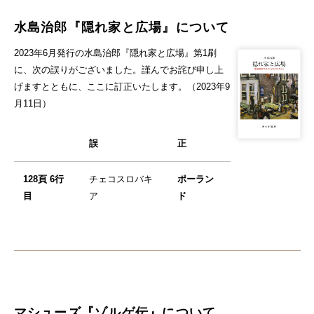
水島治郎『隠れ家と広場』について
2023年6月発行の水島治郎『隠れ家と広場』第1刷
に、次の誤りがございました。謹んでお詫び申し上
げますとともに、ここに訂正いたします。（2023年9
月11日）
誤
正
128頁 6行
チェコスロバキ
ポーラン
目
ア
ド
マシューズ『ゾルゲ伝』について