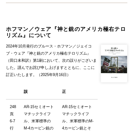
ホフマン／ウェア『神と銃のアメリカ極右テロ
リズム』について
2024年10月発行のブルース・ホフマン／ジェイコ
ブ・ウェア『神と銃のアメリカ極右テロリズム』
（田口未和訳）第1刷において、次の誤りがございま
した。謹んでお詫び申し上げますとともに、ここに
訂正いたします。（2025年9月16日）
誤
正
248
AR-15セミオート
AR-15セミオート
頁
マチックライフ
マチックライフ
6-7
ル、米軍標準の
ル、米軍標準のM-
行
M-4カービン銃の
4カービン銃とそ