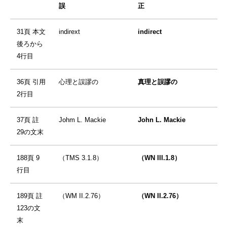
誤
正
31頁 本文
indirext
indirect
後ろから
4行目
36頁 引用
心理と誤謬の
真理と誤謬の
2行目
37頁 註
Johm L. Mackie
John L. Mackie
29の文末
188頁 9
（TMS 3.1.8）
（WN III.1.8）
行目
189頁 註
（WM II.2.76）
（WN II.2.76）
123の文
末