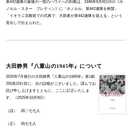
第442連隊の最後の一団のハワイへの到着は、1946年8月9日付の《ホ
ノルル・スター゠ブレティン》に「ホノルル、第442連隊を称賛」
「イオラニ宮殿前での式典で、大群衆が第442連隊を迎える」という
見出しで伝えられた。
大田静男『八重山の1945年』について
2025年7月発行の大田静男『八重山の1945年』第1刷
256頁15行目に、次の誤植がございました。謹んでお
詫び申し上げますとともに、ここに訂正いたしま
す。（2025年10月9日）
（誤） 四〇七七人
（正） 四七七人