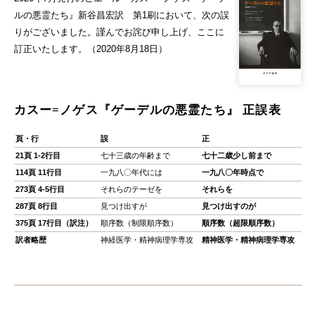
ルの悪霊たち』新谷昌宏訳 第1刷において、次の誤
りがございました。謹んでお詫び申し上げ、ここに
訂正いたします。（2020年8月18日）
カスー=ノゲス『ゲーデルの悪霊たち』 正誤表
頁・行
誤
正
21頁 1-2行目
七十三歳の年齢まで
七十二歳少し前まで
114頁 11行目
一九八〇年代には
一九八〇年時点で
273頁 4-5行目
それらのテーゼを
それらを
287頁 8行目
見つけ出すが
見つけ出すのが
375頁 17行目（訳注）
順序数（制限順序数）
順序数（超限順序数）
訳者略歴
神経医学・精神病理学専攻
精神医学・精神病理学専攻