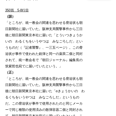
350頁 5-8行目
（誤）
「ところが、統一教会の関連を思わせる脅迫状も朝
日新聞社に届いていた。阪神支局襲撃事件から三日
後に朝日新聞東京本社に届いた「とういつきょうか
いの わるくちをいうやつは みなごろしだ」とい
うものだ（『記者襲撃』、一三五ページ）。この脅
迫状が事件で使われた銃弾と同一の薬莢二個と同封
されて、統一教会名で『朝日ジャーナル』編集長の
筑紫哲也宛てに届いていたという。」
（正）
「ところが、統一教会の関連を思わせる脅迫状も朝
日新聞社に届いていた。阪神支局襲撃事件から三日
後に朝日新聞東京本社に届いた「αきょうかいの わ
るくちをいうやつは みなごろしだ」というもの
だ。この脅迫状が事件で使用されたのと同じメーカ
ーで同じ種類の使用済みの散弾容器二個と同封され
て、朝日新聞東京本社宛てに届いていたという。こ