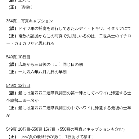
（正）
〔削除〕
354頁 写真キャプション
（誤）
ドイツ軍の捕虜を連行してきたルディ・トキワ。イタリアにて
（正）
複数の証拠からこの写真で先頭にいるのは、二世兵士のイチロ
ー・カミカワだと思われる
549頁 10行目
（誤）
広島から三日後の〔…〕同じ日の朝
（
正
）一九四六年八月九日の早朝
549頁 12行目
（誤）
船には第四四二連隊戦闘団の第一陣としてハワイに帰還する士
卒総勢二四一名が
（
正
）船には第四四二連隊戦闘団の中でハワイに帰還する最後の士卒
が
549頁 10行目-550頁 15行目（550頁の写真とキャプションも含む）
（正）
〔557頁の最終行の後に、1行あけて移す〕