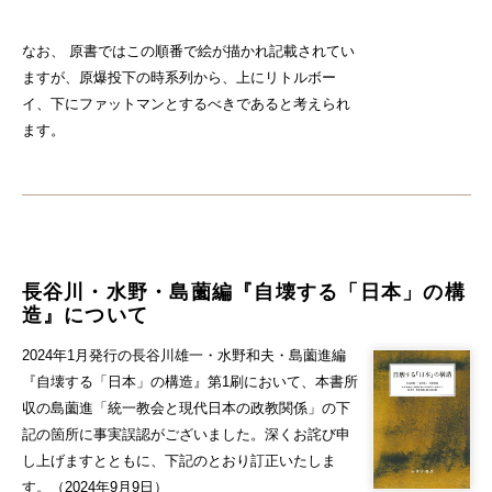
なお、 原書ではこの順番で絵が描かれ記載されてい
ますが、原爆投下の時系列から、上にリトルボー
イ、下にファットマンとするべきであると考えられ
ます。
長谷川・水野・島薗編『自壊する「日本」の構
造』について
2024年1月発行の長谷川雄一・水野和夫・島薗進編
『自壊する「日本」の構造』第1刷において、本書所
収の島薗進「統一教会と現代日本の政教関係」の下
記の箇所に事実誤認がございました。深くお詫び申
し上げますとともに、下記のとおり訂正いたしま
す。（2024年9月9日）