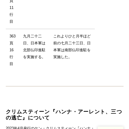
頁
11
行
目
363
九月二十二
これよりひと月半ほど
頁
日、日本軍は
前の七月二十三日、日
16
北部仏印進駐
本軍は南部仏印進駐を
行
を実施する。
実施した。
目
クリムスティーン『ハンナ・アーレント、三つ
の逃亡』について
2023年4月発行のケン・クリムスティーン『ハンナ・