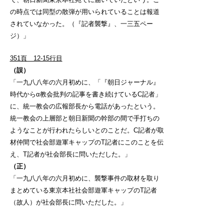
の時点では同型の散弾が用いられていることは報道
されていなかった。（『記者襲撃』、一三五ペー
ジ）」
351頁 12-15行目
（誤）
「一九八八年の六月初めに、「『朝日ジャーナル』
時代からα教会批判の記事を書き続けているC記者」
に、統一教会の広報部長から電話があったという。
統一教会の上層部と朝日新聞の幹部の間で手打ちの
ようなことが行われたらしいとのことだ。C記者が取
材仲間で社会部遊軍キャップのT記者にこのことを伝
え、T記者が社会部長に問いただした。」
（正）
「一九八八年の六月初めに、襲撃事件の取材を取り
まとめている東京本社社会部遊軍キャップのT記者
（故人）が社会部長に問いただした。」