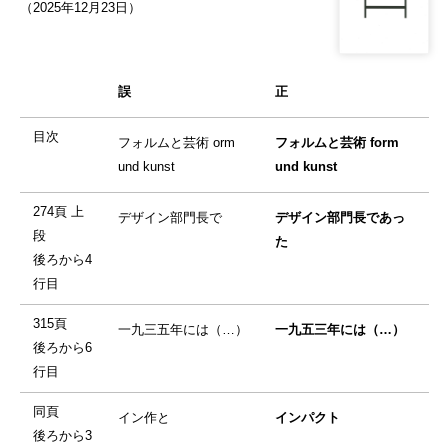
（2025年12月23日）
誤
正
目次
フォルムと芸術 orm
フォルムと芸術 form
und kunst
und kunst
274頁 上
デザイン部門長で
デザイン部門長であっ
段
た
後ろから4
行目
315頁
一九三五年には（…）
一九五三年には（…）
後ろから6
行目
同頁
イン作と
インパクト
後ろから3