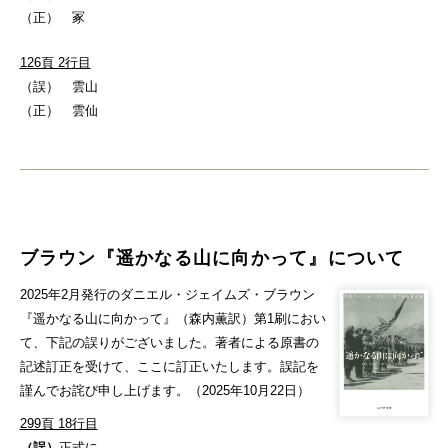
（正） 冢
126頁 2行目
（誤） 雲山
（正） 雲仙
ブラウン『遥かなる山に向かって』について
2025年2月発行のダニエル・ジェイムズ・ブラウン
『遥かなる山に向かって』（森内薫訳）第1刷におい
て、下記の誤りがございました。著者による原書の
記述訂正を受けて、ここに訂正いたします。誤記を
謹んでお詫び申し上げます。（2025年10月22日）
299頁 18行目
（誤）
正式に