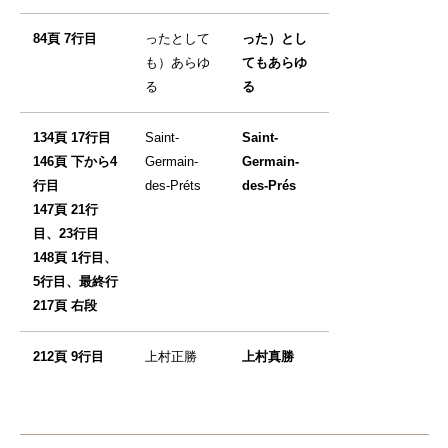
84頁 7行目
ったとして
った）とし
も）あらゆ
てもあらゆ
る
る
134頁 17行目
Saint-
Saint-
146頁 下から4
Germain-
Germain-
行目
des-Préts
des-Prés
147頁 21行
目、23行目
148頁 1行目、
5行目、最終行
217頁 右段
212頁 9行目
上村正勝
上村真勝