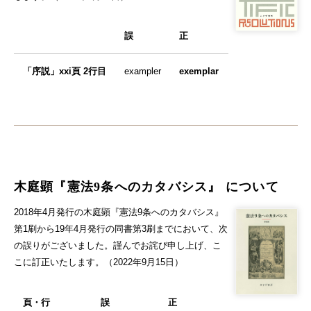
誤
正
「序説」xxi頁 2行目
exampler
exemplar
木庭顕『憲法9条へのカタバシス』 について
2018年4月発行の木庭顕『憲法9条へのカタバシス』
第1刷から19年4月発行の同書第3刷までにおいて、次
の誤りがございました。謹んでお詫び申し上げ、こ
こに訂正いたします。（2022年9月15日）
頁・行
誤
正