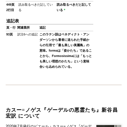
449頁
読み取るべきだ記してい
読み取るべきだと記して
2行目
る
いる
＊
追記表
頁・行
関連箇所
追記
93頁
訳注6への追記
このラテン語はベネディクト・アン
ダーソンから著者に送られた手紙か
らの引用で「最も美しい美麗島」の
意味。formaは「姿かたち」であるこ
とから、Formosissimaには「もっと
も美しい理想のかたち」という意味
合いも込められている。
カスー=ノゲス『ゲーデルの悪霊たち』新谷昌
宏訳 について
2020年7月発行のピエール・カスー=ノゲス『ゲーデ